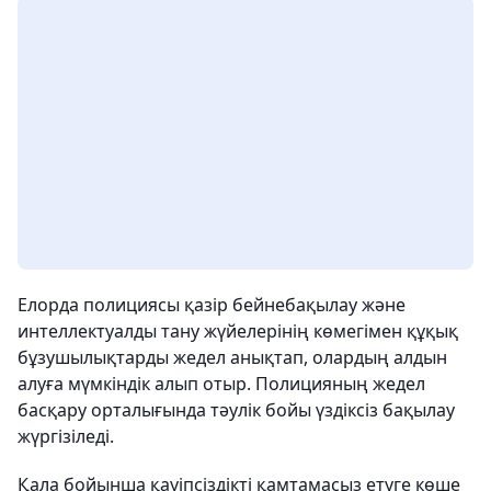
Елорда полициясы қазір бейнебақылау және
интеллектуалды тану жүйелерінің көмегімен құқық
бұзушылықтарды жедел анықтап, олардың алдын
алуға мүмкіндік алып отыр. Полицияның жедел
басқару орталығында тәулік бойы үздіксіз бақылау
жүргізіледі.
Қала бойынша қауіпсіздікті қамтамасыз етуге көше