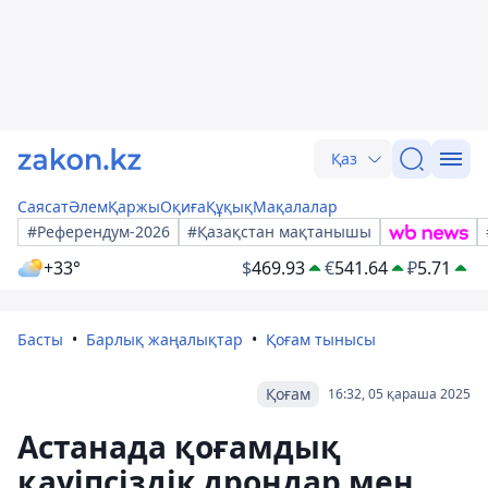
Қаз
Саясат
Әлем
Қаржы
Оқиға
Құқық
Мақалалар
#Референдум-2026
#Қазақстан мақтанышы
+33°
$
469.93
€
541.64
₽
5.71
Басты
Барлық жаңалықтар
Қоғам тынысы
Қоғам
16:32, 05 қараша 2025
Астанада қоғамдық
қауіпсіздік дрондар мен