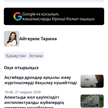
Google-ға қосылып,
жаңалықтарды бірінші болып оқыңыз
Айгерим Тарина
Қазақстан
Астана
Оқи отырыңыз
Ақтөбеде дрондар арқылы жаяу
жүргіншілерді бақылау күшейтілді
10:40, 27 наурыз 2026
Алматыда жол қауіпсіздігі
интеллектуалды жүйелердің
көмегімен күшейтілуде