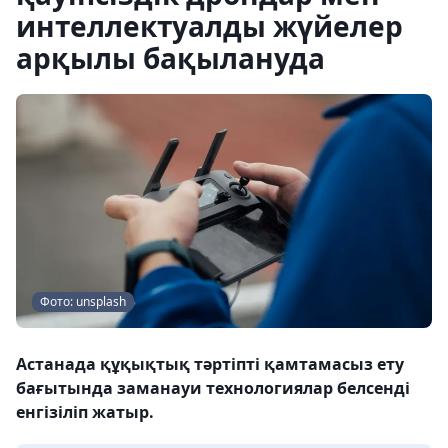
интеллектуалды жүйелер
арқылы бақылануда
Фото: unsplash
Астанада құқықтық тәртіпті қамтамасыз ету
бағытында заманауи технологиялар белсенді
енгізіліп жатыр.