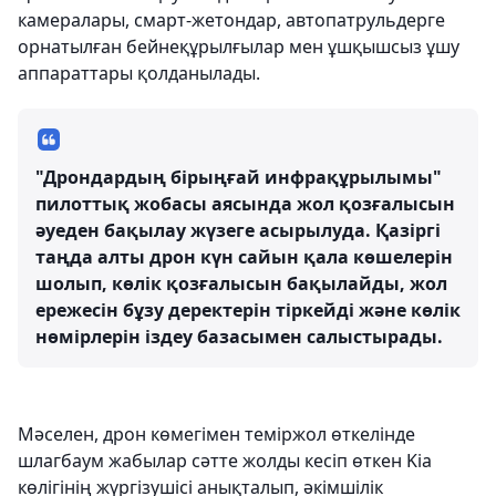
камералары, смарт-жетондар, автопатрульдерге
орнатылған бейнеқұрылғылар мен ұшқышсыз ұшу
аппараттары қолданылады.
"Дрондардың бірыңғай инфрақұрылымы"
пилоттық жобасы аясында жол қозғалысын
әуеден бақылау жүзеге асырылуда. Қазіргі
таңда алты дрон күн сайын қала көшелерін
шолып, көлік қозғалысын бақылайды, жол
ережесін бұзу деректерін тіркейді және көлік
нөмірлерін іздеу базасымен салыстырады.
Мәселен, дрон көмегімен теміржол өткелінде
шлагбаум жабылар сәтте жолды кесіп өткен Kia
көлігінің жүргізушісі анықталып, әкімшілік