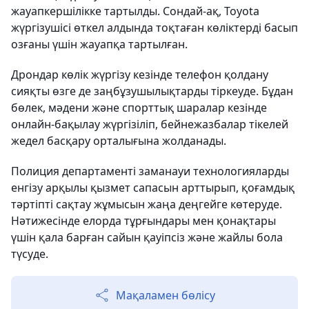
жауапкершілікке тартылды. Сондай-ақ, Toyota
жүргізушісі өткел алдында тоқтаған көліктерді басып
озғаны үшін жауапқа тартылған.
Дрондар көлік жүргізу кезінде телефон қолдану
сияқты өзге де заңбұзушылықтарды тіркеуде. Бұдан
бөлек, мәдени және спорттық шаралар кезінде
онлайн-бақылау жүргізіліп, бейнежазбалар тікелей
жедел басқару орталығына жолданады.
Полиция департаменті заманауи технологияларды
енгізу арқылы қызмет сапасын арттырып, қоғамдық
тәртіпті сақтау жұмысын жаңа деңгейге көтеруде.
Нәтижесінде елорда тұрғындары мен қонақтары
үшін қала барған сайын қауіпсіз және жайлы бола
түсуде.
Мақаламен бөлісу