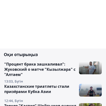
Оқи отырыңыз
"Процент брака зашкаливал":
Жуковский о матче "Кызылжара" с
"Алтаем"
13:03, Бүгін
Казахстанские триатлеты стали
призёрами Кубка Азии
12:44, Бүгін
Тренер "Каспия" Шойтымов оценил