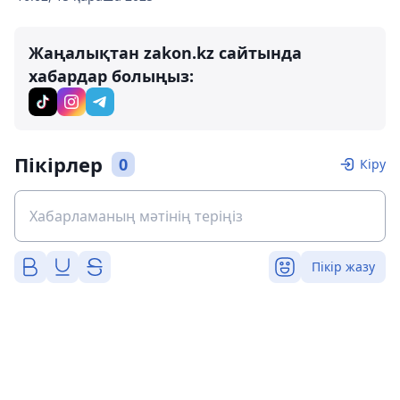
Жаңалықтан zakon.kz сайтында
хабардар болыңыз:
Пікірлер
0
Кіру
Пікір жазу