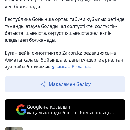
деп болжанады.
Республика бойынша ортақ табиғи құбылыс ретінде
тұманды атауға болады, ал солтүстікте, солтүстік-
батыста, шығыста, оңтүстік-шығыста жел екпін
алады деп болжанады.
Бұған дейін синоптиктер Zakon.kz редакциясына
Алматы қаласы бойынша алдағы күндерге арналған
ауа райы болжамын
ұсынған болатын
.
Мақаламен бөлісу
Google-ға қосылып,
жаңалықтарды бірінші болып оқыңыз