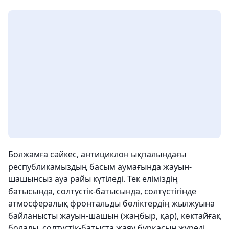
Болжамға сәйкес, антициклон ықпалындағы
республикамыздың басым аумағында жауын-
шашынсыз ауа райы күтіледі. Тек еліміздің
батысында, солтүстік-батысында, солтүстігінде
атмосфералық фронтальды бөліктердің жылжуына
байланысты жауын-шашын (жаңбыр, қар), көктайғақ
болады, солтүстік-батыста жаяу бұрқасын жүреді