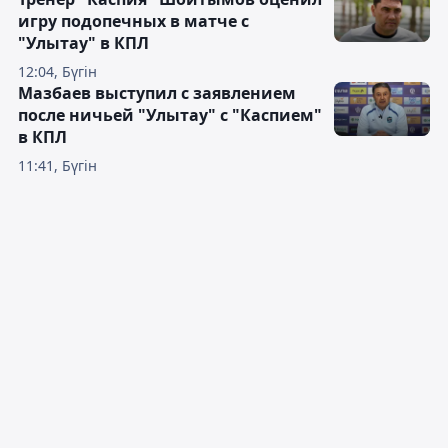
игру подопечных в матче с
"Улытау" в КПЛ
12:04, Бүгін
Мазбаев выступил с заявлением
после ничьей "Улытау" с "Каспием"
в КПЛ
11:41, Бүгін