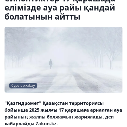
елімізде ауа райы қандай
болатынын айтты
Сурет: pixabay
"Қазгидромет" Қазақстан территориясы
бойынша 2025 жылғы 17 қарашаға арналған ауа
райының жалпы болжамын жариялады, деп
хабарлайды Zakon.kz.