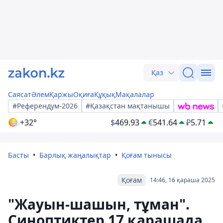
Қаз
Саясат
Әлем
Қаржы
Оқиға
Құқық
Мақалалар
#Референдум-2026
#Қазақстан мақтанышы
+32°
$
469.93
€
541.64
₽
5.71
Басты
Барлық жаңалықтар
Қоғам тынысы
Қоғам
14:46, 16 қараша 2025
"Жауын-шашын, тұман".
Синоптиктер 17 қарашада