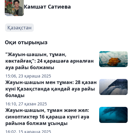
Камшат Сатиева
Қазақстан
Оқи отырыңыз
"Жауын-шашын, тұман,
көктайғақ": 24 қарашаға арналған
ауа райы болжамы
15:06, 23 қараша 2025
Жауын-шашын мен тұман: 28 қазан
күні Қазақстанда қандай ауа райы
болады
16:10, 27 қазан 2025
Жауын-шашын, тұман және жел:
синоптиктер 16 қараша күнгі ауа
райына болжам ұсынды
16:02, 15 қараша 2025