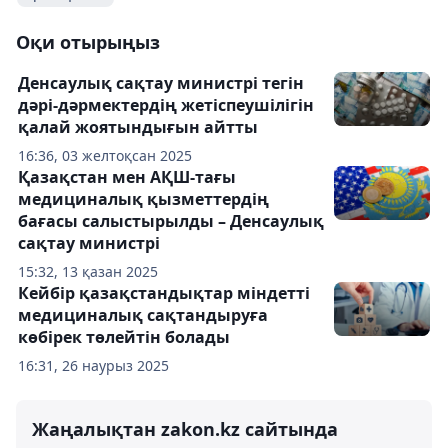
Оқи отырыңыз
Денсаулық сақтау министрі тегін
дәрі-дәрмектердің жетіспеушілігін
қалай жоятындығын айтты
16:36, 03 желтоқсан 2025
Қазақстан мен АҚШ-тағы
медициналық қызметтердің
бағасы салыстырылды – Денсаулық
сақтау министрі
15:32, 13 қазан 2025
Кейбір қазақстандықтар міндетті
медициналық сақтандыруға
көбірек төлейтін болады
16:31, 26 наурыз 2025
Жаңалықтан zakon.kz сайтында