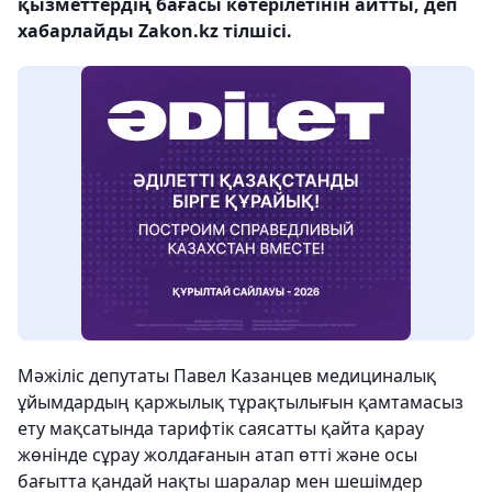
қызметтердің бағасы көтерілетінін айтты, деп
хабарлайды Zakon.kz тілшісі.
Мәжіліс депутаты Павел Казанцев медициналық
ұйымдардың қаржылық тұрақтылығын қамтамасыз
ету мақсатында тарифтік саясатты қайта қарау
жөнінде сұрау жолдағанын атап өтті және осы
бағытта қандай нақты шаралар мен шешімдер