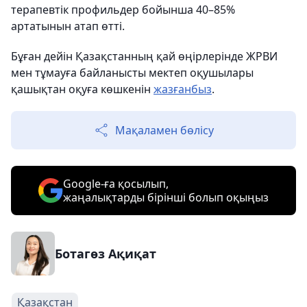
терапевтік профильдер бойынша 40–85%
артатынын атап өтті.
Бұған дейін Қазақстанның қай өңірлерінде ЖРВИ
мен тұмауға байланысты мектеп оқушылары
қашықтан оқуға көшкенін
жазғанбыз
.
Мақаламен бөлісу
Google-ға қосылып,
жаңалықтарды бірінші болып оқыңыз
Ботагөз Ақиқат
Қазақстан