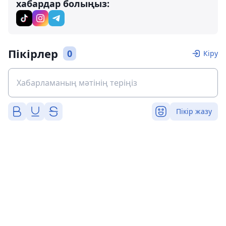
хабардар болыңыз:
Пікірлер
0
Кіру
Пікір жазу