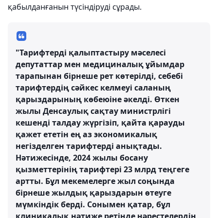
қабылданғанын түсіндіруді сұрады.
"Тарифтерді қалыптастыру мәселесі
депутаттар мен медициналық ұйымдар
тарапынан бірнеше рет көтерілді, себебі
тарифтердің сәйкес келмеуі саланың
қарыздарының көбеюіне әкелді. Өткен
жылы Денсаулық сақтау министрлігі
кешенді талдау жүргізіп, қайта қарауды
қажет ететін ең аз экономикалық
негізделген тарифтерді анықтады.
Нәтижесінде, 2024 жылы босану
қызметтерінің тарифтері 23 млрд теңгеге
артты. Бұл мекемелерге жыл соңында
бірнеше жылдық қарыздарын өтеуге
мүмкіндік берді. Сонымен қатар, бұл
клиникалық нәтиже ретінде нәрестелердің