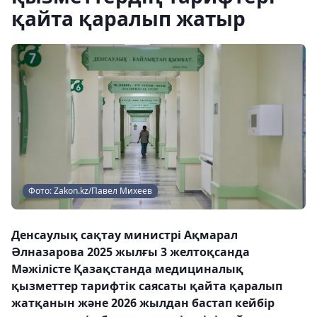
қайта қаралып жатыр
Фото: Zakon.kz/Павел Михеев
Денсаулық сақтау министрі Ақмарал
Әлназарова 2025 жылғы 3 желтоқсанда
Мәжілісте Қазақстанда медициналық
қызметтер тарифтік саясаты қайта қаралып
жатқанын және 2026 жылдан бастап кейбір