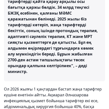
тарифтерді қайта қарау арқылы осы
бағытқа қаржы бөлдік. 34 млрд теңгесі
БЖЗҚ есебінен, қалғаны МӘМС
қаражатынан бөлінеді. 2025 жылы біз
тарифтерді көтеріп, жаңа тарифтерді
бекіттік, соның ішінде протондық терапия,
адаптивті сәулелік терапия, КТ және МРТ
сияқты қызметтерге де қатысты. Бұл ең
алдымен өңірлердегі тұрғындарға көмек
алу мүмкіндігін береді. Бұрын жабылған
2700-ден астам тапшылықтағы төсек
орындар қалпына келтірілмек", – деді
министр.
Ол 2026 жылғы 1 қаңтардан бастап жаңа тарифтер
күшіне енетінін айтты. Ақмарал Әлназарова
инфекциялық қызмет бойынша тарифтер екі есе,
абдоминальдық хирургия бойынша 40%, басқа