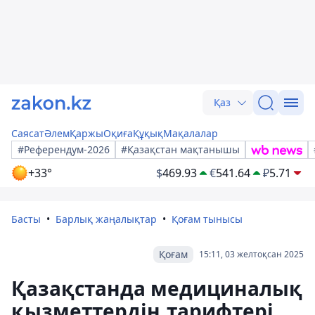
Қаз
Саясат
Әлем
Қаржы
Оқиға
Құқық
Мақалалар
#Референдум-2026
#Қазақстан мақтанышы
+33°
$
469.93
€
541.64
₽
5.71
Басты
Барлық жаңалықтар
Қоғам тынысы
Қоғам
15:11, 03 желтоқсан 2025
Қазақстанда медициналық
қызметтердің тарифтері