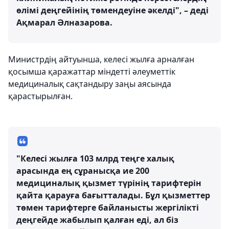
өлімі деңгейінің төмендеуіне әкелді", – деді
Ақмарал Әлназарова.
Министрдің айтуынша, келесі жылға арналған
қосымша қаражаттар міндетті әлеуметтік
медициналық сақтандыру заңы аясында
қарастырылған.
"Келесі жылға 103 млрд теңге халық
арасында ең сұранысқа ие 200
медициналық қызмет түрінің тарифтерін
қайта қарауға бағытталады. Бұл қызметтер
төмен тарифтерге байланысты жергілікті
деңгейде жабылып қалған еді, ал біз