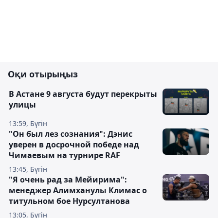
Оқи отырыңыз
В Астане 9 августа будут перекрыты
улицы
13:59, Бүгін
"Он был лез сознания": Дэнис
уверен в досрочной победе над
Чимаевым на турнире RAF
13:45, Бүгін
"Я очень рад за Мейирима":
менеджер Алимханулы Климас о
титульном бое Нурсултанова
13:05, Бүгін