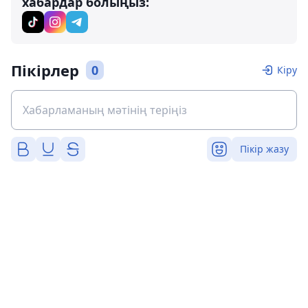
хабардар болыңыз:
Пікірлер
0
Кіру
Пікір жазу