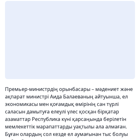
Премьер-министрдің орынбасары – мәдениет және
ақпарат министрі Аида Балаеваның айтуынша, ел
экономикасы мен қоғамдық өмірінің сан түрлі
саласын дамытуға елеулі үлес қосқан бірқатар
азаматтар Республика күні қарсаңында берілетін
мемлекеттік марапаттарды уақтылы ала алмаған.
Бұған олардың сол кезде ел аумағынан тыс болуы