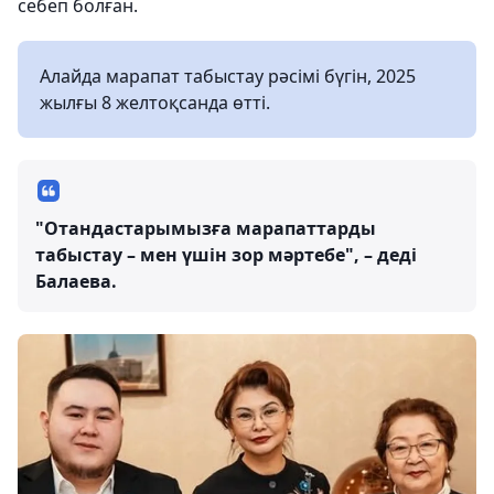
себеп болған.
Алайда марапат табыстау рәсімі бүгін, 2025
жылғы 8 желтоқсанда өтті.
"Отандастарымызға марапаттарды
табыстау – мен үшін зор мәртебе", – деді
Балаева.