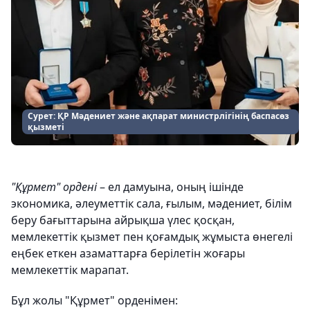
Сурет: ҚР Мәдениет және ақпарат министрлігінің баспасөз
қызметі
"Құрмет" ордені
– ел дамуына, оның ішінде
экономика, әлеуметтік сала, ғылым, мәдениет, білім
беру бағыттарына айрықша үлес қосқан,
мемлекеттік қызмет пен қоғамдық жұмыста өнегелі
еңбек еткен азаматтарға берілетін жоғары
мемлекеттік марапат.
Бұл жолы "Құрмет" орденімен: