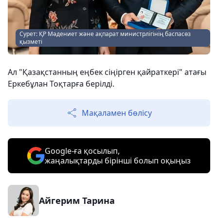
Сурет: ҚР Мәдениет және ақпарат министрлігінің баспасөз
қызметі
Ал "Қазақстанның еңбек сіңірген қайраткері" атағы
Еркебұлан Тоқтарға берілді.
Мақаламен бөлісу
Google-ға қосылып,
жаңалықтарды бірінші болып оқыңыз
Айгерим Тарина