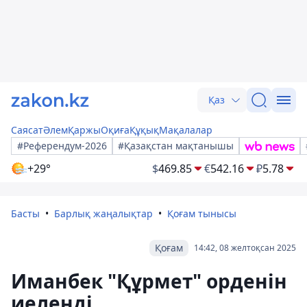
Қаз
Саясат
Әлем
Қаржы
Оқиға
Құқық
Мақалалар
#Референдум-2026
#Қазақстан мақтанышы
+29°
$
469.85
€
542.16
₽
5.78
Басты
Барлық жаңалықтар
Қоғам тынысы
Қоғам
14:42, 08 желтоқсан 2025
Иманбек "Құрмет" орденін
иеленді