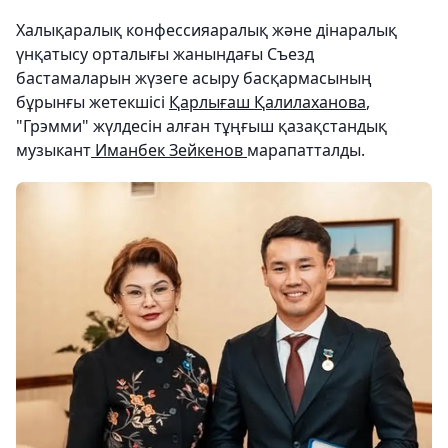
Халықаралық конфессияаралық және дінаралық
үнқатысу орталығы жанындағы Съезд
бастамаларын жүзеге асыру басқармасының
бұрынғы жетекшісі
Қарлығаш Қалилаханова
,
"Грэмми" жүлдесін алған тұңғыш қазақстандық
музыкант
Иманбек Зейкенов
марапатталды.