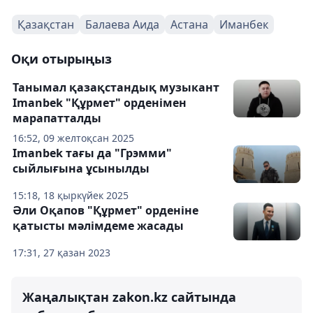
Қазақстан
Балаева Аида
Астана
Иманбек
Оқи отырыңыз
Танымал қазақстандық музыкант
Imanbek "Құрмет" орденімен
марапатталды
16:52, 09 желтоқсан 2025
Imanbek тағы да "Грэмми"
сыйлығына ұсынылды
15:18, 18 қыркүйек 2025
Әли Оқапов "Құрмет" орденіне
қатысты мәлімдеме жасады
17:31, 27 қазан 2023
Жаңалықтан zakon.kz сайтында