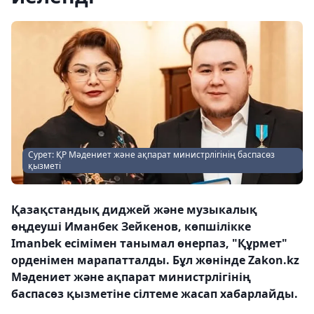
Сурет: ҚР Мәдениет және ақпарат министрлігінің баспасөз
қызметі
Қазақстандық диджей және музыкалық
өңдеуші Иманбек Зейкенов, көпшілікке
Imanbek есімімен танымал өнерпаз, "Құрмет"
орденімен марапатталды. Бұл жөнінде Zakon.kz
Мәдениет және ақпарат министрлігінің
баспасөз қызметіне сілтеме жасап хабарлайды.