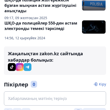
ШҚО-да полиция жол ережесін
бұзған мыңнан астам жүргізушіні
анықтады
09:17, 09 желтоқсан 2025
ШҚО-да полицейлер 550-ден астам
электронды темекі тәркіледі
14:56, 12 қыркүйек 2024
Жаңалықтан zakon.kz сайтында
хабардар болыңыз:
Пікірлер
0
Кіру