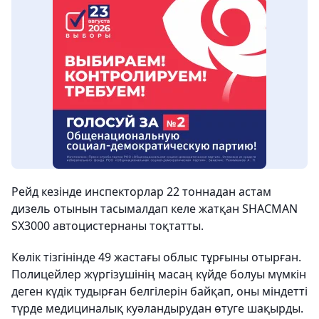
Рейд кезінде инспекторлар 22 тоннадан астам
дизель отынын тасымалдап келе жатқан SHACMAN
SX3000 автоцистернаны тоқтатты.
Көлік тізгінінде 49 жастағы облыс тұрғыны отырған.
Полицейлер жүргізушінің масаң күйде болуы мүмкін
деген күдік тудырған белгілерін байқап, оны міндетті
түрде медициналық куәландырудан өтуге шақырды.