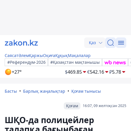
Қаз
Саясат
Әлем
Қаржы
Оқиға
Құқық
Мақалалар
#Референдум-2026
#Қазақстан мақтанышы
+27°
$
469.85
€
542.16
₽
5.78
Басты
Барлық жаңалықтар
Қоғам тынысы
Қоғам
16:07, 09 желтоқсан 2025
ШҚО-да полицейлер
талапқа бағынбаған