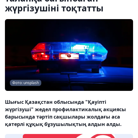
жүргізушіні тоқтатты
Фото: unsplash
Шығыс Қазақстан облысында "Қауіпті
жүргізуші" жедел профилактикалық акциясы
барысында тәртіп сақшылары жолдағы аса
қатерлі құқық бұзушылықтың алдын алды.