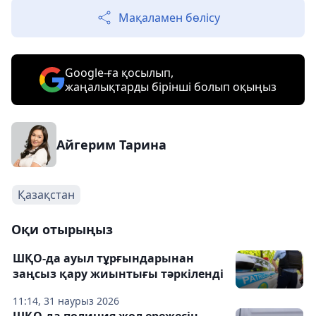
Мақаламен бөлісу
Google-ға қосылып,
жаңалықтарды бірінші болып оқыңыз
Айгерим Тарина
Қазақстан
Оқи отырыңыз
ШҚО-да ауыл тұрғындарынан
заңсыз қару жиынтығы тәркіленді
11:14, 31 наурыз 2026