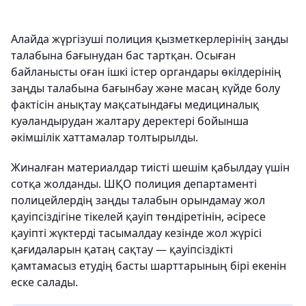
Алайда жүргізуші полиция қызметкерлерінің заңды
талабына бағынудан бас тартқан. Осыған
байланысты оған ішкі істер органдары өкілдерінің
заңды талабына бағынбау және масаң күйде болу
фактісін анықтау мақсатындағы медициналық
куәландырудан жалтару деректері бойынша
әкімшілік хаттамалар толтырылды.
Жиналған материалдар тиісті шешім қабылдау үшін
сотқа жолданды. ШҚО полиция департаменті
полицейлердің заңды талабын орындамау жол
қауіпсіздігіне тікелей қауіп төндіретінін, әсіресе
қауіпті жүктерді тасымалдау кезінде жол жүрісі
қағидаларын қатаң сақтау — қауіпсіздікті
қамтамасыз етудің басты шарттарының бірі екенін
еске салады.