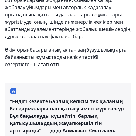
сот орындарына жолданған. Сонымен қатар,
жобалау ұйымдары мен авторлық қадағалау
органдарына қатысты да талап-арыз жұмыстары
жүргізілуде, оның ішінде инженерлік желілер мен
абаттандыру элементтерінде жобалық шешімдердің
дұрыс орналаспау фактілері бар.
Әкім орынбасары анықталған заңбұзушылықтарға
байланысты жұмыстарды келісу тәртібі
өзгертілгенін атап өтті.
"Ендігі кезекте барлық келісім тек қаланың
басқармаларының қатысуымен жүргізіледі.
Бұл бақылауды күшейтіп, барлық
қатысушылардың жауапкершілігін
арттырады", — деді Алмасхан Сматлаев.