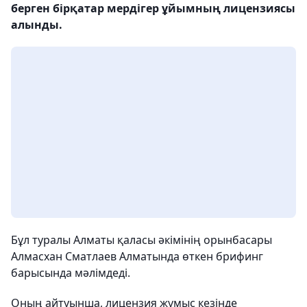
берген бірқатар мердігер ұйымның лицензиясы
алынды.
Бұл туралы Алматы қаласы әкімінің орынбасары
Алмасхан Сматлаев Алматында өткен брифинг
барысында мәлімдеді.
Оның айтуынша, лицензия жұмыс кезінде