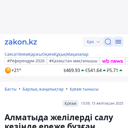
Қаз
Саясат
Әлем
Қаржы
Оқиға
Құқық
Мақалалар
#Референдум-2026
#Қазақстан мақтанышы
+21°
$
469.93
€
541.64
₽
5.71
Басты
Барлық жаңалықтар
Қоғам тынысы
Қоғам
13:59, 15 желтоқсан 2025
Алматыда желілерді салу
кезінде ереже бұзған