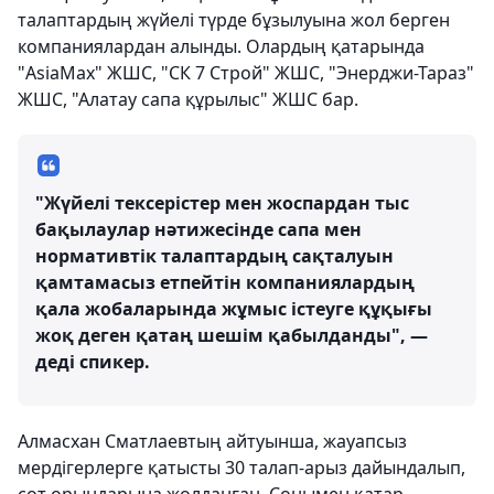
талаптардың жүйелі түрде бұзылуына жол берген
компаниялардан алынды. Олардың қатарында
"AsiaMax" ЖШС, "СК 7 Строй" ЖШС, "Энерджи-Тараз"
ЖШС, "Алатау сапа құрылыс" ЖШС бар.
"Жүйелі тексерістер мен жоспардан тыс
бақылаулар нәтижесінде сапа мен
нормативтік талаптардың сақталуын
қамтамасыз етпейтін компаниялардың
қала жобаларында жұмыс істеуге құқығы
жоқ деген қатаң шешім қабылданды", —
деді спикер.
Алмасхан Сматлаевтың айтуынша, жауапсыз
мердігерлерге қатысты 30 талап-арыз дайындалып,