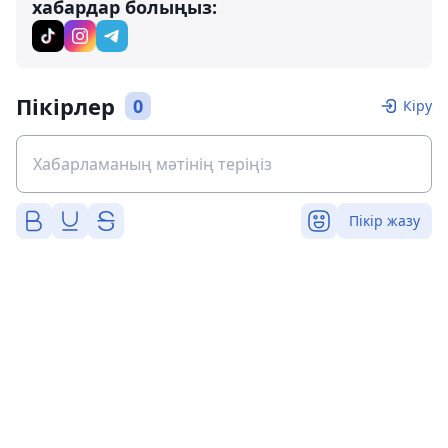
хабардар болыңыз:
Пікірлер
0
Кіру
Пікір жазу