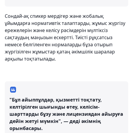
Сондай-ақ спикер мердігер және жобалық
ұйымдарға нормативтік талаптарды, жұмыс жүргізу
ережелерін және келісу рәсімдерін мүлтіксіз
сақтаудың маңызын ескертті. Тиісті рұқсатсыз
немесе белгіленген нормаларды бұза отырып
жүргізілген жұмыстар қатаң әкімшілік шаралар
арқылы тоқтатылады.
"Бұл айыппұлдар, қызметті тоқтату,
келтірілген шығынды өтеу, келісім-
шарттарды бұзу және лицензиядан айыруға
дейін жетуі мүмкін", — деді әкімнің
орынбасары.