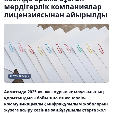
мердігерлік компаниялар
лицензиясынан айырылды
Фото: freepik
Алматыда 2025 жылғы құрылыс маусымының
қорытындысы бойынша инженерлік-
коммуникациялық инфрақұрылым жобаларын
жүзеге асыру кезінде заңбұзушылықтарға жол