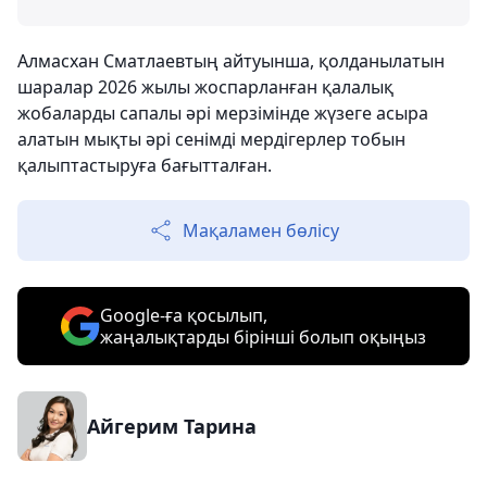
Алмасхан Сматлаевтың айтуынша, қолданылатын
шаралар 2026 жылы жоспарланған қалалық
жобаларды сапалы әрі мерзімінде жүзеге асыра
алатын мықты әрі сенімді мердігерлер тобын
қалыптастыруға бағытталған.
Мақаламен бөлісу
Google-ға қосылып,
жаңалықтарды бірінші болып оқыңыз
Айгерим Тарина