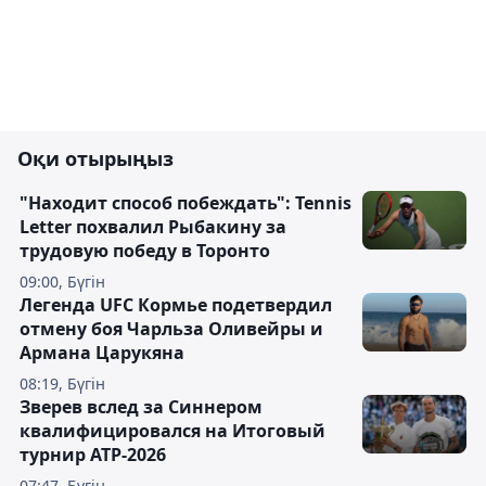
Оқи отырыңыз
"Находит способ побеждать": Tennis
Letter похвалил Рыбакину за
трудовую победу в Торонто
09:00, Бүгін
Легенда UFC Кормье подетвердил
отмену боя Чарльза Оливейры и
Армана Царукяна
08:19, Бүгін
Зверев вслед за Синнером
квалифицировался на Итоговый
турнир ATP-2026
07:47, Бүгін