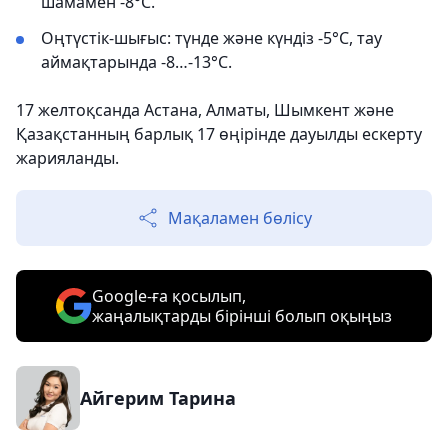
шамамен -8°С.
Оңтүстік-шығыс: түнде және күндіз -5°С, тау
аймақтарында -8…-13°С.
17 желтоқсанда Астана, Алматы, Шымкент және
Қазақстанның барлық 17 өңірінде дауылды ескерту
жарияланды.
Мақаламен бөлісу
Google-ға қосылып,
жаңалықтарды бірінші болып оқыңыз
Айгерим Тарина