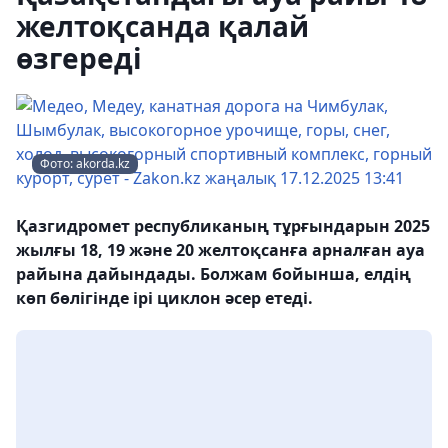
желтоқсанда қалай
өзгереді
Фото: akorda.kz
Қазгидромет республиканың тұрғындарын 2025
жылғы 18, 19 және 20 желтоқсанға арналған ауа
райына дайындады. Болжам бойынша, елдің
көп бөлігінде ірі циклон әсер етеді.