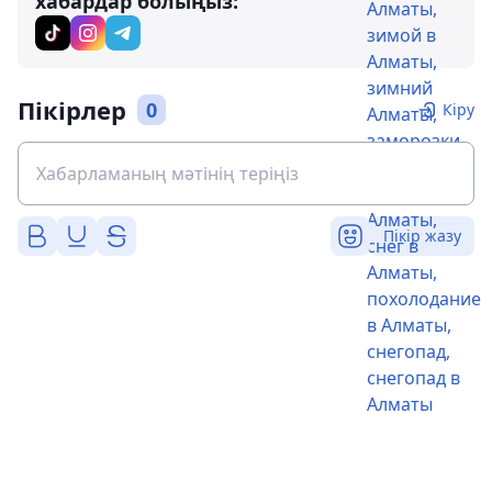
хабардар болыңыз:
Пікірлер
0
Кіру
Пікір жазу