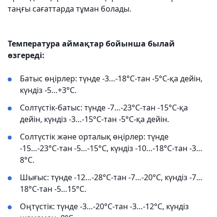
таңғы сағаттарда тұман болады.
Температура аймақтар бойынша былай
өзгереді:
Батыс өңірлер: түнде -3…-18°С-тан -5°С-қа дейін,
күндіз -5…+3°С.
Солтүстік-батыс: түнде -7…-23°С-тан -15°С-қа
дейін, күндіз -3…-15°С-тан -5°С-қа дейін.
Солтүстік және орталық өңірлер: түнде
-15…-23°С-тан -5…-15°С, күндіз -10…-18°С-тан -3…
8°С.
Шығыс: түнде -12…-28°С-тан -7…-20°С, күндіз -7…
18°С-тан -5…15°С.
Оңтүстік: түнде -3…-20°С-тан -3…-12°С, күндіз