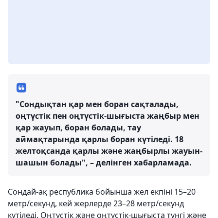
"Сондықтан қар мен боран сақталады,
оңтүстік пен оңтүстік-шығыста жаңбыр мен
қар жауып, боран болады, тау
аймақтарында қарлы боран күтіледі. 18
желтоқсанда қарлы және жаңбырлы жауын-
шашын болады", – делінген хабарламада.
Сондай-ақ республика бойынша жел екпіні 15–20
метр/секунд, кей жерлерде 23–28 метр/секунд
күтіледі. Оңтүстік және оңтүстік-шығыста түнгі және