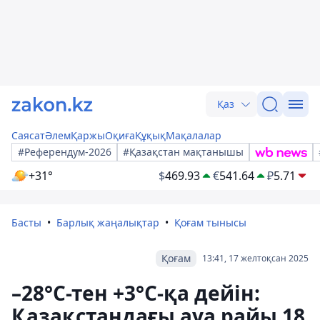
Қаз
Саясат
Әлем
Қаржы
Оқиға
Құқық
Мақалалар
#Референдум-2026
#Қазақстан мақтанышы
+31°
$
469.93
€
541.64
₽
5.71
Басты
Барлық жаңалықтар
Қоғам тынысы
Қоғам
13:41, 17 желтоқсан 2025
–28°С-тен +3°С-қа дейін:
Қазақстандағы ауа райы 18