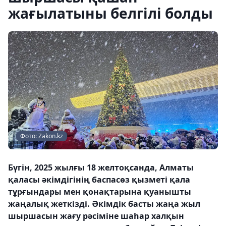
жағылатыны белгілі болды
Фото: Zakon.kz
Бүгін, 2025 жылғы 18 желтоқсанда, Алматы
қаласы әкімдігінің баспасөз қызметі қала
тұрғындары мен қонақтарына қуанышты
жаңалық жеткізді. Әкімдік басты жаңа жыл
шыршасын жағу рәсіміне шаһар халқын