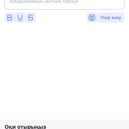
Пікір жазу
Оқи отырыңыз