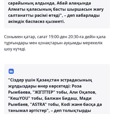
сарайының алдында, Абай алаңында
Алматы қаласының басты шыршасын жағу
салтанатты рәсімі өтеді", – деп хабарлады
әкімдік баспасөз қызметі.
Сонымен қатар, сағат 19:00-ден 20:30-ға дейін қала
тұрғындары мен қонақтарын ауқымды мерекелік
шоу күтеді.
"Сіздер үшін Қазақстан эстрадасының
жұлдыздары өнер көрсетеді: Роза
Рымбаева, "ЖІГІТТЕР" тобы, Али Оқапов,
"KешYOU" тобы, Балжан Бидаш, Мади
Рымбаев, "ASTRA" тобы, Kodi және басқа да
танымал әртістер", – деп толықтырды