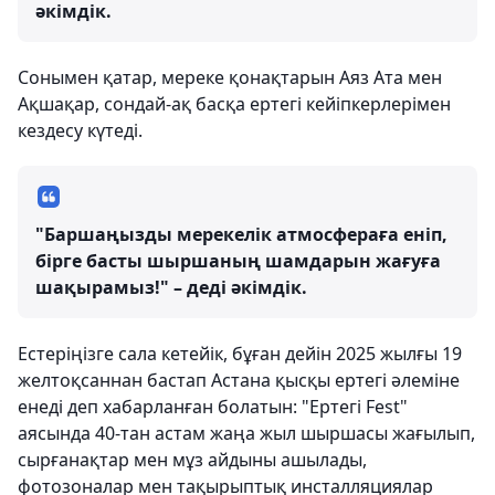
әкімдік.
Сонымен қатар, мереке қонақтарын Аяз Ата мен
Ақшақар, сондай-ақ басқа ертегі кейіпкерлерімен
кездесу күтеді.
"Баршаңызды мерекелік атмосфераға еніп,
бірге басты шыршаның шамдарын жағуға
шақырамыз!" – деді әкімдік.
Естеріңізге сала кетейік, бұған дейін 2025 жылғы 19
желтоқсаннан бастап Астана қысқы ертегі әлеміне
енеді деп хабарланған болатын: "Ертегі Fest"
аясында 40-тан астам жаңа жыл шыршасы жағылып,
сырғанақтар мен мұз айдыны ашылады,
фотозоналар мен тақырыптық инсталляциялар