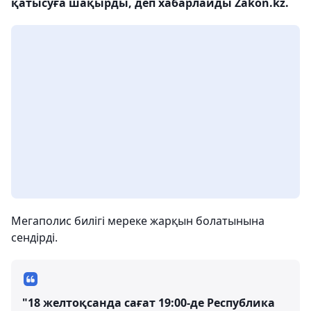
қатысуға шақырды, деп хабарлайды Zakon.kz.
Мегаполис билігі мереке жарқын болатынына
сендірді.
"18 желтоқсанда сағат 19:00-де Республика