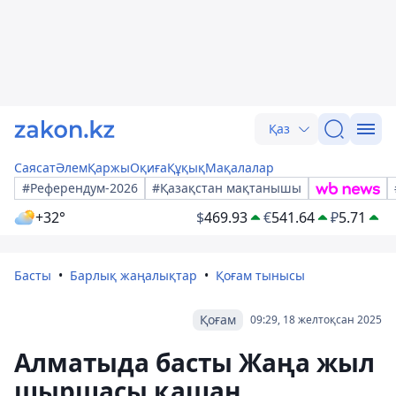
Қаз
Саясат
Әлем
Қаржы
Оқиға
Құқық
Мақалалар
#Референдум-2026
#Қазақстан мақтанышы
+32°
$
469.93
€
541.64
₽
5.71
Басты
Барлық жаңалықтар
Қоғам тынысы
Қоғам
09:29, 18 желтоқсан 2025
Алматыда басты Жаңа жыл
шыршасы қашан