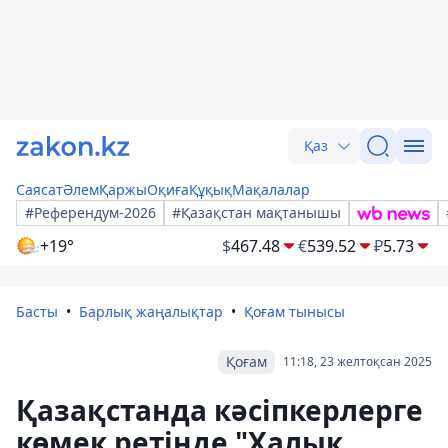
Қаз
Саясат
Әлем
Қаржы
Оқиға
Құқық
Мақалалар
#Референдум-2026
#Қазақстан мақтанышы
+19°
$
467.48
€
539.52
₽
5.73
Басты
Барлық жаңалықтар
Қоғам тынысы
Қоғам
11:18, 23 желтоқсан 2025
Қазақстанда кәсіпкерлерге
көмек ретінде "Халық