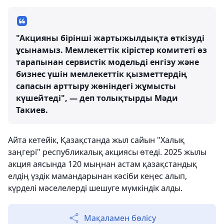
"Акцияны бірінші жартыжылдықта өткізуді
ұсынамыз. Мемлекеттік кірістер комитеті өз
тарапынан сервистік модельді енгізу және
бизнес үшін мемлекеттік қызметтердің
сапасын арттыру жөніндегі жұмысты
күшейтеді", — деп толықтырды Мәди
Такиев.
Айта кетейік, Қазақстанда жыл сайын "Халық
заңгері" республикалық акциясы өтеді. 2025 жылы
акция аясында 120 мыңнан астам қазақстандық
елдің үздік мамандарынан кәсіби кеңес алып,
күрделі мәселелерді шешуге мүмкіндік алды.
Мақаламен бөлісу