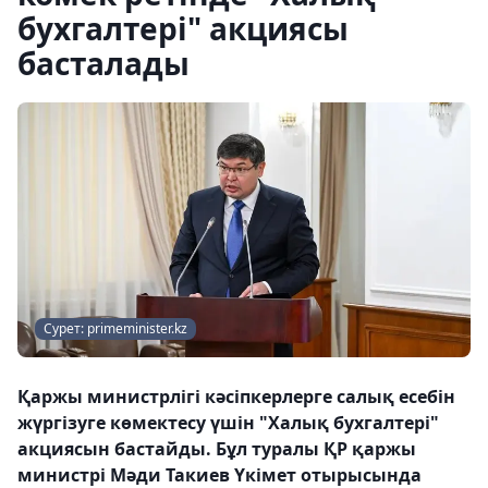
бухгалтері" акциясы
басталады
Сурет: primeminister.kz
Қаржы министрлігі кәсіпкерлерге салық есебін
жүргізуге көмектесу үшін "Халық бухгалтері"
акциясын бастайды. Бұл туралы ҚР қаржы
министрі Мәди Такиев Үкімет отырысында