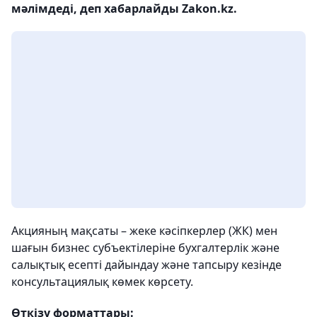
мәлімдеді, деп хабарлайды Zakon.kz.
Акцияның мақсаты – жеке кәсіпкерлер (ЖК) мен
шағын бизнес субъектілеріне бухгалтерлік және
салықтық есепті дайындау және тапсыру кезінде
консультациялық көмек көрсету.
Өткізу форматтары: