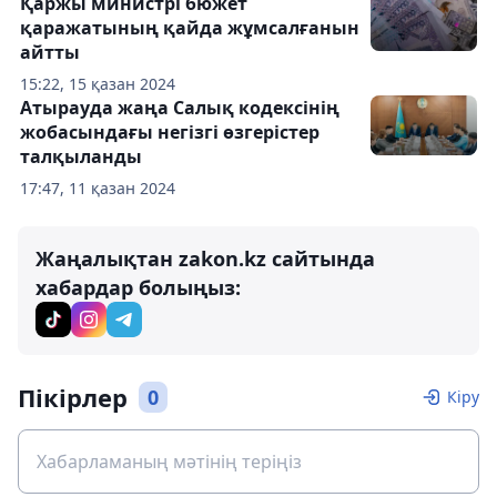
Қаржы министрі бюжет
қаражатының қайда жұмсалғанын
айтты
15:22, 15 қазан 2024
Атырауда жаңа Салық кодексінің
жобасындағы негізгі өзгерістер
талқыланды
17:47, 11 қазан 2024
Жаңалықтан zakon.kz сайтында
хабардар болыңыз:
Пікірлер
0
Кіру