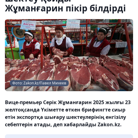
Жұманғарин пікір білдірді
Фото: Zakon.kz/Павел Михеев
Вице-премьер Серік Жұманғарин 2025 жылғы 23
желтоқсанда Үкіметте өткен брифингте сиыр
етін экспортқа шығару шектеулерінің енгізілу
себептерін атады, деп хабарлайды Zakon.kz.