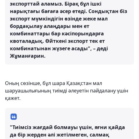
экспорттай аламыз. Бірақ бұл ішкі
нарықтағы бағаға әсер етеді. Сондықтан біз
экспорт мүмкіндігін өзінде жеке мал
бордақылау алаңдары мен ет
комбинаттары бар кәсіпорындарға
квоталадық. Өйткені экспорт тек ет
комбинатынан жүзеге асады", – деді
Жұманғарин.
Оның сөзінше, бұл шара Қазақстан мал
шаруашылығының тиімді әлеуетін пайдалану үшін
қажет.
"Тиімсіз жағдай болмауы үшін, яғни қайда
да бір жерден әлі жетілмеген, салмақ