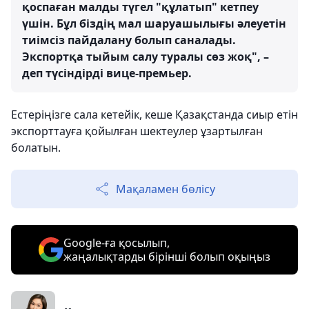
қоспаған малды түгел "құлатып" кетпеу
үшін. Бұл біздің мал шаруашылығы әлеуетін
тиімсіз пайдалану болып саналады.
Экспортқа тыйым салу туралы сөз жоқ", –
деп түсіндірді вице-премьер.
Естеріңізге сала кетейік, кеше Қазақстанда сиыр етін
экспорттауға қойылған шектеулер ұзартылған
болатын.
Мақаламен бөлісу
Google-ға қосылып,
жаңалықтарды бірінші болып оқыңыз