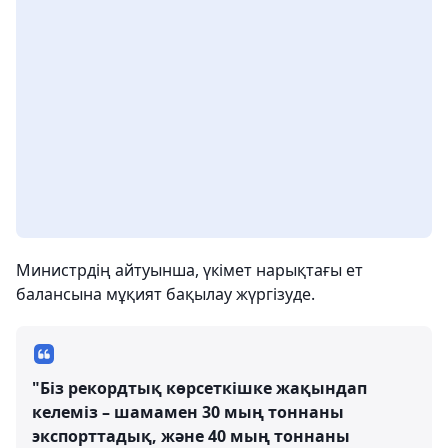
Министрдің айтуынша, үкімет нарықтағы ет
балансына мұқият бақылау жүргізуде.
"Біз рекордтық көрсеткішке жақындап
келеміз – шамамен 30 мың тоннаны
экспорттадық, және 40 мың тоннаны