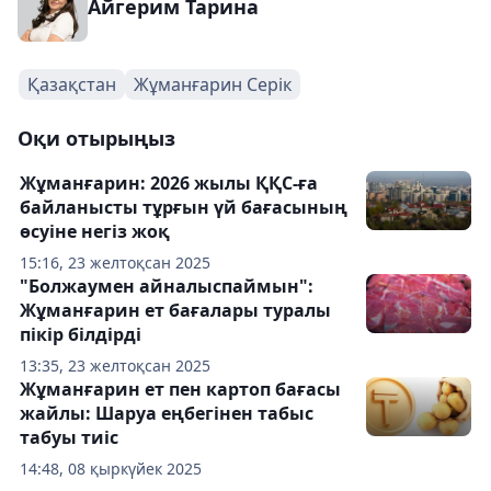
Айгерим Тарина
Қазақстан
Жұманғарин Серік
Оқи отырыңыз
Жұманғарин: 2026 жылы ҚҚС-ға
байланысты тұрғын үй бағасының
өсуіне негіз жоқ
15:16, 23 желтоқсан 2025
"Болжаумен айналыспаймын":
Жұманғарин ет бағалары туралы
пікір білдірді
13:35, 23 желтоқсан 2025
Жұманғарин ет пен картоп бағасы
жайлы: Шаруа еңбегінен табыс
табуы тиіс
14:48, 08 қыркүйек 2025