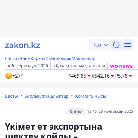
Қаз
Саясат
Әлем
Қаржы
Оқиға
Құқық
Мақалалар
#Референдум-2026
#Қазақстан мақтанышы
+27°
$
469.85
€
542.16
₽
5.78
Басты
Барлық жаңалықтар
Қоғам тынысы
Қоғам
13:46, 23 желтоқсан 2025
Үкімет ет экспортына
шектеу қойды –