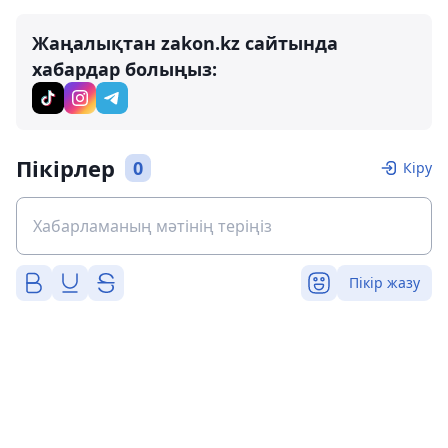
Жаңалықтан zakon.kz сайтында
хабардар болыңыз:
Пікірлер
0
Кіру
Пікір жазу