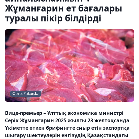
Жұманғарин ет бағалары
туралы пікір білдірді
Фото: Zakon.kz
Вице-премьер – Ұлттық экономика министрі
Серік Жұманғарин 2025 жылғы 23 желтоқсанда
Үкіметте өткен брифингте сиыр етін экспортқа
шығару шектеулерін енгізудің Қазақстандағы