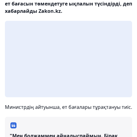
ет бағасын төмендетуге ықпалын түсіндірді, деп
хабарлайды Zakon.kz.
Министрдің айтуынша, ет бағалары тұрақтануы тиіс.
"Мен болжаммен айналыспаймын. Бірақ