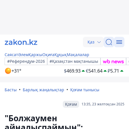
Қаз
Саясат
Әлем
Қаржы
Оқиға
Құқық
Мақалалар
#Референдум-2026
#Қазақстан мақтанышы
+31°
$
469.93
€
541.64
₽
5.71
Басты
Барлық жаңалықтар
Қоғам тынысы
Қоғам
13:35, 23 желтоқсан 2025
"Болжаумен
айналыспаймын":