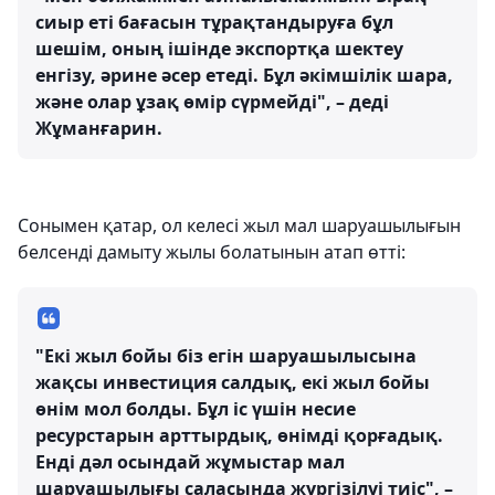
сиыр еті бағасын тұрақтандыруға бұл
шешім, оның ішінде экспортқа шектеу
енгізу, әрине әсер етеді. Бұл әкімшілік шара,
және олар ұзақ өмір сүрмейді", – деді
Жұманғарин.
Сонымен қатар, ол келесі жыл мал шаруашылығын
белсенді дамыту жылы болатынын атап өтті:
"Екі жыл бойы біз егін шаруашылысына
жақсы инвестиция салдық, екі жыл бойы
өнім мол болды. Бұл іс үшін несие
ресурстарын арттырдық, өнімді қорғадық.
Енді дәл осындай жұмыстар мал
шаруашылығы саласында жүргізілуі тиіс", –