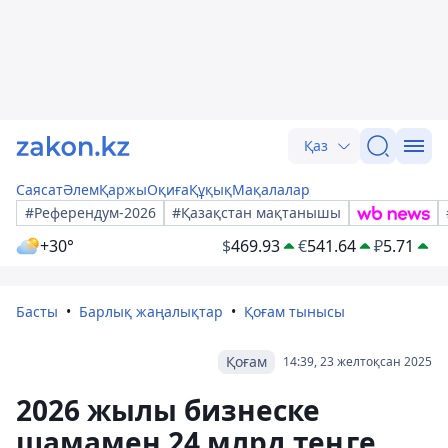
Қаз
Саясат
Әлем
Қаржы
Оқиға
Құқық
Мақалалар
#Референдум-2026
#Қазақстан мақтанышы
+30°
$
469.93
€
541.64
₽
5.71
Басты
Барлық жаңалықтар
Қоғам тынысы
Қоғам
14:39, 23 желтоқсан 2025
2026 жылы бизнеске
шамамен 24 млрд теңге