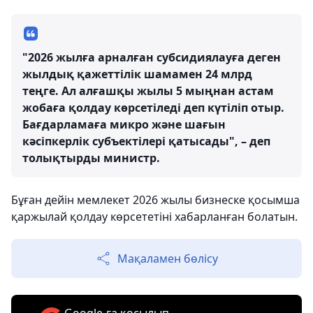
"2026 жылға арналған субсидиялауға деген
жылдық қажеттілік шамамен 24 млрд
теңге. Ал алғашқы жылы 5 мыңнан астам
жобаға қолдау көрсетіледі деп күтіліп отыр.
Бағдарламаға микро және шағын
кәсіпкерлік субъектілері қатысады", – деп
толықтырды министр.
Бұған дейін мемлекет 2026 жылы бизнеске қосымша
қаржылай қолдау көрсететіні хабарланған болатын.
Мақаламен бөлісу