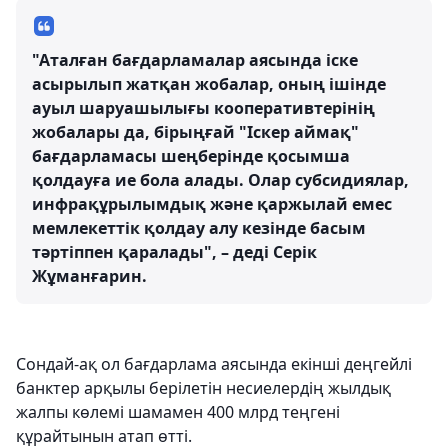
"Аталған бағдарламалар аясында іске
асырылып жатқан жобалар, оның ішінде
ауыл шаруашылығы кооперативтерінің
жобалары да, бірыңғай "Іскер аймақ"
бағдарламасы шеңберінде қосымша
қолдауға ие бола алады. Олар субсидиялар,
инфрақұрылымдық және қаржылай емес
мемлекеттік қолдау алу кезінде басым
тәртіппен қаралады", – деді Серік
Жұманғарин.
Сондай-ақ ол бағдарлама аясында екінші деңгейлі
банктер арқылы берілетін несиелердің жылдық
жалпы көлемі шамамен 400 млрд теңгені
құрайтынын атап өтті.