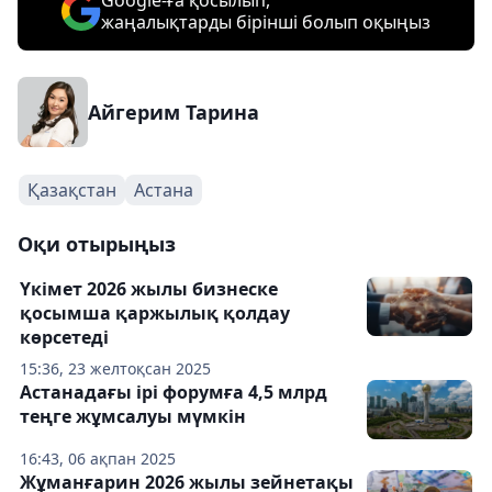
Google-ға қосылып,
жаңалықтарды бірінші болып оқыңыз
Айгерим Тарина
Қазақстан
Астана
Оқи отырыңыз
Үкімет 2026 жылы бизнеске
қосымша қаржылық қолдау
көрсетеді
15:36, 23 желтоқсан 2025
Астанадағы ірі форумға 4,5 млрд
теңге жұмсалуы мүмкін
16:43, 06 ақпан 2025
Жұманғарин 2026 жылы зейнетақы