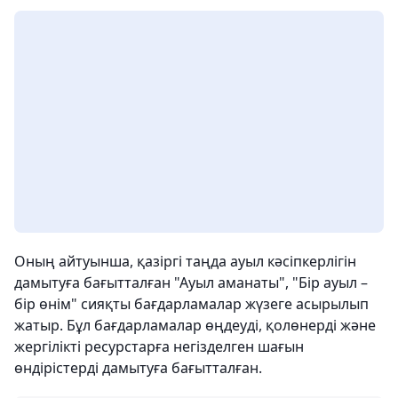
Оның айтуынша, қазіргі таңда ауыл кәсіпкерлігін
дамытуға бағытталған "Ауыл аманаты", "Бір ауыл –
бір өнім" сияқты бағдарламалар жүзеге асырылып
жатыр. Бұл бағдарламалар өңдеуді, қолөнерді және
жергілікті ресурстарға негізделген шағын
өндірістерді дамытуға бағытталған.