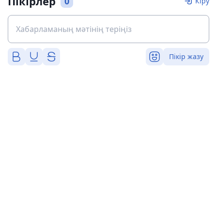
Пікірлер
0
Кіру
Пікір жазу