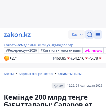
Қаз
Саясат
Әлем
Қаржы
Оқиға
Құқық
Мақалалар
#Референдум-2026
#Қазақстан мақтанышы
+27°
$
469.85
€
542.16
₽
5.78
Басты
Барлық жаңалықтар
Қоғам тынысы
Қоғам
16:25, 24 желтоқсан 2025
Кемінде 200 млрд теңге
бағытталады: Сапаров ет