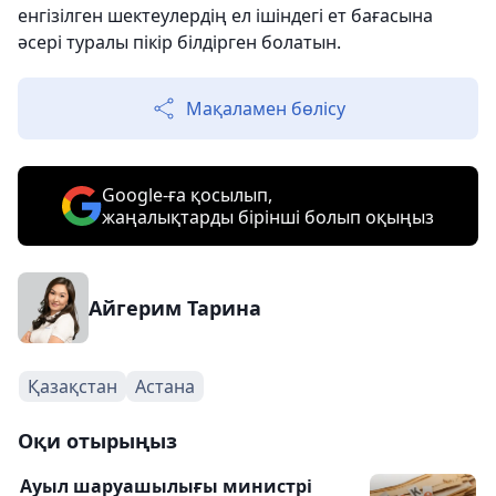
енгізілген шектеулердің ел ішіндегі ет бағасына
әсері туралы пікір білдірген болатын.
Мақаламен бөлісу
Google-ға қосылып,
жаңалықтарды бірінші болып оқыңыз
Айгерим Тарина
Қазақстан
Астана
Оқи отырыңыз
Ауыл шаруашылығы министрі