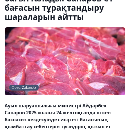
бағасын тұрақтандыру
шараларын айтты
Фото: Zakon.kz
Ауыл шаруашылығы министрі Айдарбек
Сапаров 2025 жылғы 24 желтоқсанда өткен
баспасөз кездесуінде сиыр еті бағасының
қымбаттау себептерін түсіндіріп, қызыл ет