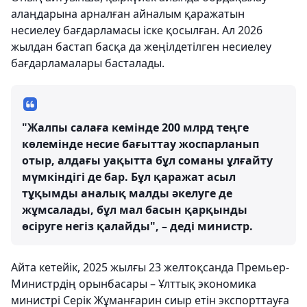
алаңдарына арналған айналым қаражатын
несиелеу бағдарламасы іске қосылған. Ал 2026
жылдан бастап басқа да жеңілдетілген несиелеу
бағдарламалары басталады.
"Жалпы салаға кемінде 200 млрд теңге
көлемінде несие бағыттау жоспарланып
отыр, алдағы уақытта бұл соманы ұлғайту
мүмкіндігі де бар. Бұл қаражат асыл
тұқымды аналық малды әкелуге де
жұмсалады, бұл мал басын қарқынды
өсіруге негіз қалайды", – деді министр.
Айта кетейік, 2025 жылғы 23 желтоқсанда Премьер-
Министрдің орынбасары – Ұлттық экономика
министрі Серік Жұманғарин сиыр етін экспорттауға