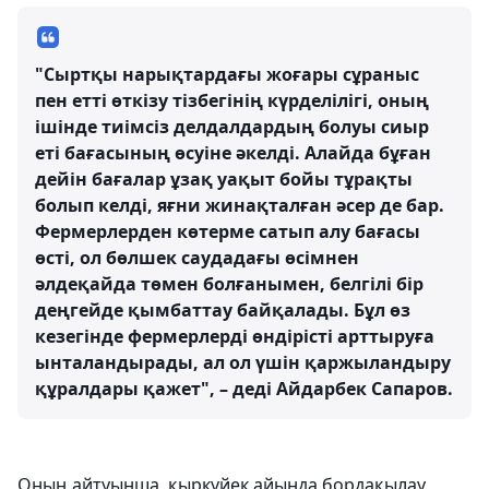
"Сыртқы нарықтардағы жоғары сұраныс
пен етті өткізу тізбегінің күрделілігі, оның
ішінде тиімсіз делдалдардың болуы сиыр
еті бағасының өсуіне әкелді. Алайда бұған
дейін бағалар ұзақ уақыт бойы тұрақты
болып келді, яғни жинақталған әсер де бар.
Фермерлерден көтерме сатып алу бағасы
өсті, ол бөлшек саудадағы өсімнен
әлдеқайда төмен болғанымен, белгілі бір
деңгейде қымбаттау байқалады. Бұл өз
кезегінде фермерлерді өндірісті арттыруға
ынталандырады, ал ол үшін қаржыландыру
құралдары қажет", – деді Айдарбек Сапаров.
Оның айтуынша, қыркүйек айында бордақылау