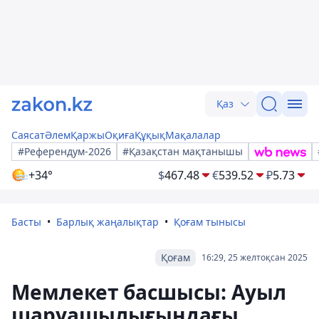
Қаз
Саясат
Әлем
Қаржы
Оқиға
Құқық
Мақалалар
#Референдум-2026
#Қазақстан мақтанышы
+34°
$
467.48
€
539.52
₽
5.73
Басты
Барлық жаңалықтар
Қоғам тынысы
Қоғам
16:29, 25 желтоқсан 2025
Мемлекет басшысы: Ауыл
шаруашылығындағы