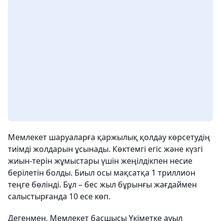
Мемлекет шаруаларға қаржылық қолдау көрсетудің
тиімді жолдарын ұсынады. Көктемгі егіс және күзгі
жиын-терін жұмыстары үшін жеңілдікпен несие
берілетін болды. Биыл осы мақсатқа 1 триллион
теңге бөлінді. Бұл – бес жыл бұрынғы жағдаймен
салыстырғанда 10 есе көп.
Дегенмен, Мемлекет басшысы Үкіметке ауыл