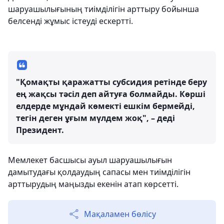
шаруашылығының тиімділігін арттыру бойынша
белсенді жұмыс істеуді ескертті.
"Қомақты қаражатты субсидия ретінде беру
ең жақсы тәсіл деп айтуға болмайды. Көрші
елдерде мұндай көмекті ешкім бермейді,
тегін деген ұғым мүлдем жоқ", – деді
Президент.
Мемлекет басшысы ауыл шаруашылығын
дамытудағы қолдаудың сапасы мен тиімділігін
арттырудың маңызды екенін атап көрсетті.
Мақаламен бөлісу