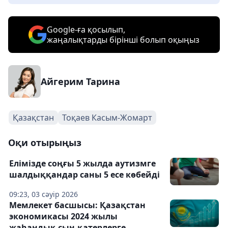
Google-ға қосылып,
жаңалықтарды бірінші болып оқыңыз
Айгерим Тарина
Қазақстан
Тоқаев Касым-Жомарт
Оқи отырыңыз
Елімізде соңғы 5 жылда аутизмге
шалдыққандар саны 5 есе көбейді
09:23, 03 сәуір 2026
Мемлекет басшысы: Қазақстан
экономикасы 2024 жылы
жаһандық сын-қатерлерге