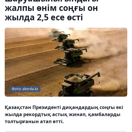
жалпы өнім соңғы он
жылда 2,5 есе өсті
Фото: akorda.kz
Қазақстан Президенті диқандардың соңғы екі
жылда рекордтық астық жинап, қамбаларды
толтырғанын атап өтті.