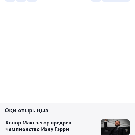
Оқи отырыңыз
Конор Макгрегор предрёк
чемпионство Иэну Гэрри