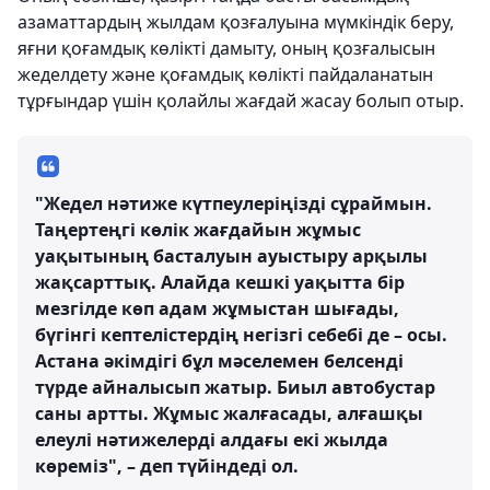
азаматтардың жылдам қозғалуына мүмкіндік беру,
яғни қоғамдық көлікті дамыту, оның қозғалысын
жеделдету және қоғамдық көлікті пайдаланатын
тұрғындар үшін қолайлы жағдай жасау болып отыр.
"Жедел нәтиже күтпеулеріңізді сұраймын.
Таңертеңгі көлік жағдайын жұмыс
уақытының басталуын ауыстыру арқылы
жақсарттық. Алайда кешкі уақытта бір
мезгілде көп адам жұмыстан шығады,
бүгінгі кептелістердің негізгі себебі де – осы.
Астана әкімдігі бұл мәселемен белсенді
түрде айналысып жатыр. Биыл автобустар
саны артты. Жұмыс жалғасады, алғашқы
елеулі нәтижелерді алдағы екі жылда
көреміз", – деп түйіндеді ол.