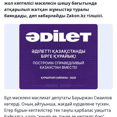
жол кептелісі мәселесін шешу бағытында
атқарылып жатқан жұмыстар туралы
баяндады, деп хабарлайды Zakon.kz тілшісі.
Бұл мәселені мәслихат депутаты Бауыржан Смаилов
көтерді. Оның айтуынша, жағдай күрделене түскен.
Егер бұрын кептелістер тек таңғы қарбалас уақытта
байқалса, қазір "күндіз де, түнде де кептеліс бар".