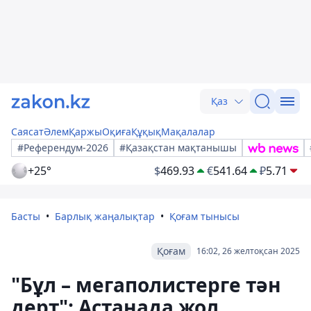
Қаз
Саясат
Әлем
Қаржы
Оқиға
Құқық
Мақалалар
#Референдум-2026
#Қазақстан мақтанышы
+25°
$
469.93
€
541.64
₽
5.71
Басты
Барлық жаңалықтар
Қоғам тынысы
Қоғам
16:02, 26 желтоқсан 2025
"Бұл – мегаполистерге тән
дерт": Астанада жол