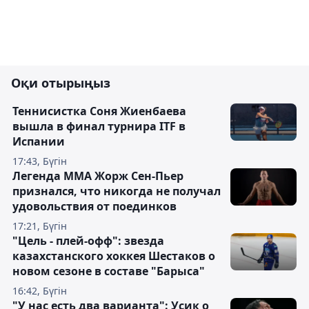
Оқи отырыңыз
Теннисистка Соня Жиенбаева
вышла в финал турнира ITF в
Испании
17:43, Бүгін
Легенда ММА Жорж Сен-Пьер
признался, что никогда не получал
удовольствия от поединков
17:21, Бүгін
"Цель - плей-офф": звезда
казахстанского хоккея Шестаков о
новом сезоне в составе "Барыса"
16:42, Бүгін
"У нас есть два варианта": Усик о