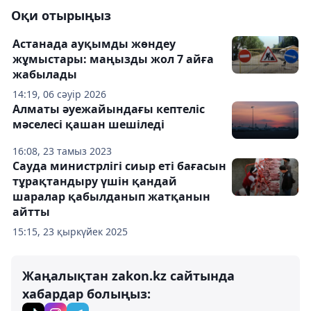
Оқи отырыңыз
Астанада ауқымды жөндеу
жұмыстары: маңызды жол 7 айға
жабылады
14:19, 06 сәуір 2026
Алматы әуежайындағы кептеліс
мәселесі қашан шешіледі
16:08, 23 тамыз 2023
Сауда министрлігі сиыр еті бағасын
тұрақтандыру үшін қандай
шаралар қабылданып жатқанын
айтты
15:15, 23 қыркүйек 2025
Жаңалықтан zakon.kz сайтында
хабардар болыңыз: