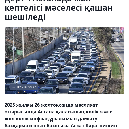
кептелісі мәселесі қашан
шешіледі
Фото: Zakon.kz
2025 жылғы 26 желтоқсанда мәслихат
отырысында Астана қаласының көлік және
жол-көлік инфрақұрылымын дамыту
басқармасының басшысы Асхат Карагойшин