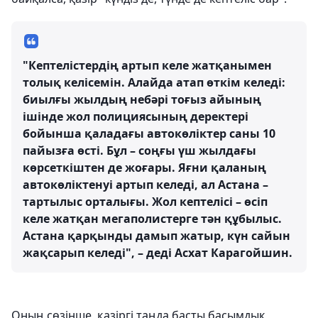
"Кептелістердің артып келе жатқанымен
толық келісемін. Алайда атап өткім келеді:
биылғы жылдың небәрі тоғыз айының
ішінде жол полициясының деректері
бойынша қаладағы автокөліктер саны 10
пайызға өсті. Бұл – соңғы үш жылдағы
көрсеткіштен де жоғары. Яғни қаланың
автокөліктенуі артып келеді, ал Астана –
тартылыс орталығы. Жол кептелісі – өсіп
келе жатқан мегаполистерге тән құбылыс.
Астана қарқынды дамып жатыр, күн сайын
жақсарып келеді", – деді Асхат Карагойшин.
Оның сөзінше, қазіргі таңда басты басымдық