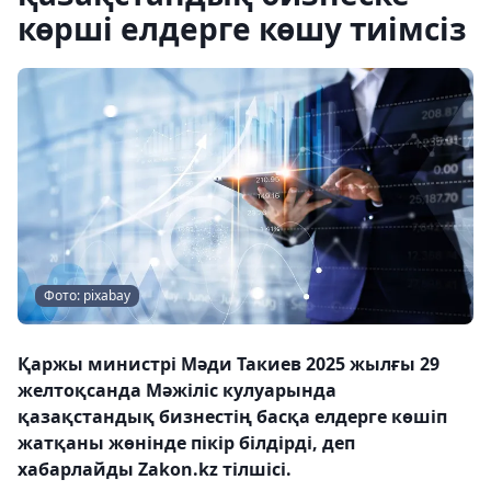
көрші елдерге көшу тиімсіз
Фото: pixabay
Қаржы министрі Мәди Такиев 2025 жылғы 29
желтоқсанда Мәжіліс кулуарында
қазақстандық бизнестің басқа елдерге көшіп
жатқаны жөнінде пікір білдірді, деп
хабарлайды Zakon.kz тілшісі.