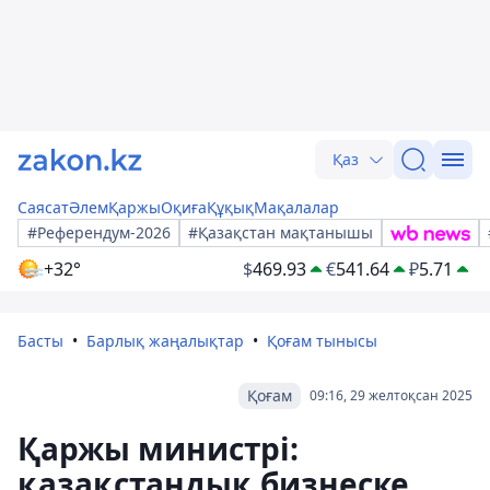
Қаз
Саясат
Әлем
Қаржы
Оқиға
Құқық
Мақалалар
#Референдум-2026
#Қазақстан мақтанышы
+32°
$
469.93
€
541.64
₽
5.71
Басты
Барлық жаңалықтар
Қоғам тынысы
Қоғам
09:16, 29 желтоқсан 2025
Қаржы министрі:
қазақстандық бизнеске