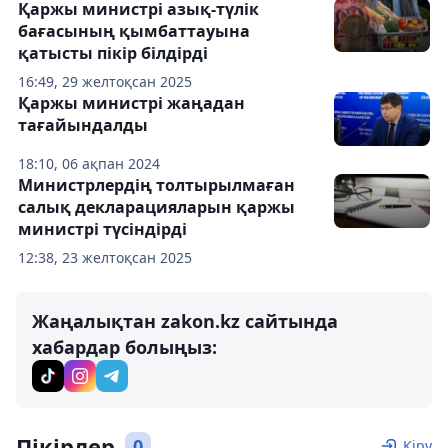
Қаржы министрі азық-түлік
бағасының қымбаттауына
қатысты пікір білдірді
16:49, 29 желтоқсан 2025
Қаржы министрі жаңадан
тағайындалды
18:10, 06 ақпан 2024
Министрлердің толтырылмаған
салық декларацияларын қаржы
министрі түсіндірді
12:38, 23 желтоқсан 2025
Жаңалықтан zakon.kz сайтында
хабардар болыңыз:
Пікірлер
0
Кіру