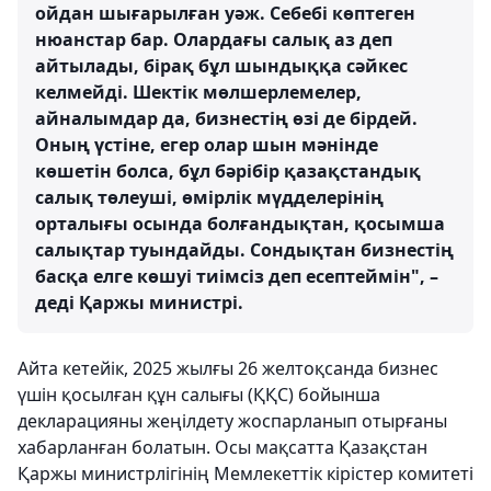
ойдан шығарылған уәж. Себебі көптеген
нюанстар бар. Олардағы салық аз деп
айтылады, бірақ бұл шындыққа сәйкес
келмейді. Шектік мөлшерлемелер,
айналымдар да, бизнестің өзі де бірдей.
Оның үстіне, егер олар шын мәнінде
көшетін болса, бұл бәрібір қазақстандық
салық төлеуші, өмірлік мүдделерінің
орталығы осында болғандықтан, қосымша
салықтар туындайды. Сондықтан бизнестің
басқа елге көшуі тиімсіз деп есептеймін", –
деді Қаржы министрі.
Айта кетейік, 2025 жылғы 26 желтоқсанда бизнес
үшін қосылған құн салығы (ҚҚС) бойынша
декларацияны жеңілдету жоспарланып отырғаны
хабарланған болатын. Осы мақсатта Қазақстан
Қаржы министрлігінің Мемлекеттік кірістер комитеті