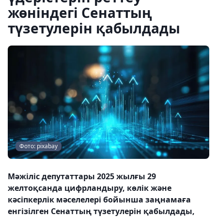
жөніндегі Сенаттың
түзетулерін қабылдады
Фото: pixabay
Мәжіліс депутаттары 2025 жылғы 29
желтоқсанда цифрландыру, көлік және
кәсіпкерлік мәселелері бойынша заңнамаға
енгізілген Сенаттың түзетулерін қабылдады,