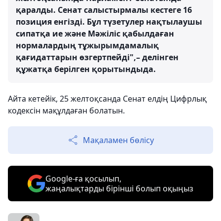
қаралды. Сенат салыстырмалы кестеге 16
позиция енгізді. Бұл түзетулер нақтылаушы
сипатқа ие және Мәжіліс қабылдаған
нормалардың тұжырымдамалық
қағидаттарын өзгертпейді",– делінген
құжатқа берілген қорытындыда.
Айта кетейік, 25 желтоқсанда Сенат елдің Цифрлық
кодексін мақұлдаған болатын.
Мақаламен бөлісу
Google-ға қосылып,
жаңалықтарды бірінші болып оқыңыз