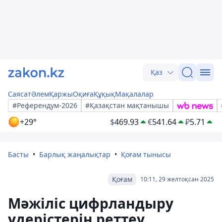
Қаз
Саясат
Әлем
Қаржы
Оқиға
Құқық
Мақалалар
#Референдум-2026
#Қазақстан мақтанышы
+29°
$
469.93
€
541.64
₽
5.71
Басты
Барлық жаңалықтар
Қоғам тынысы
Қоғам
10:11, 29 желтоқсан 2025
Мәжіліс цифрландыру
үдерістерін реттеу