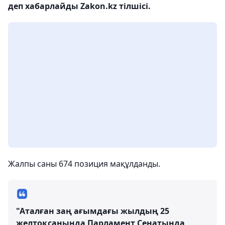
деп хабарлайды Zakon.kz тілшісі.
Жалпы саны 674 позиция мақұлданды.
"Аталған заң ағымдағы жылдың 25
желтоқсанында Парламент Сенатында