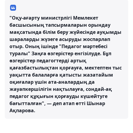
"Оқу-ағарту министрлігі Мемлекет
басшысының тапсырмаларын орындау
мақсатында білім беру жүйесінде ауқымды
шараларды жүзеге асыруды жоспарлап
отыр. Оның ішінде "Педагог мәртебесі
туралы" Заңға өзгерістер енгізілуде. Бұл
өзгерістер педагогтерді артық
қағазбастылықтан қорғауға, мектептен тыс
уақытта балаларға қатысты жазатайым
оқиғалар үшін ата-аналардың да
жауапкершілігін нақтылауға, сондай-ақ
педагог құқығын қорғауды күшейтуге
бағытталған", — деп атап өтті Шынар
Ақпарова.