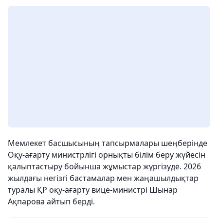
Мемлекет басшысының тапсырмалары шеңберінде
Оқу-ағарту министрлігі орнықты білім беру жүйесін
қалыптастыру бойынша жұмыстар жүргізуде. 2026
жылдағы негізгі бастамалар мен жаңашылдықтар
туралы ҚР оқу-ағарту вице-министрі Шынар
Ақпарова айтып берді.