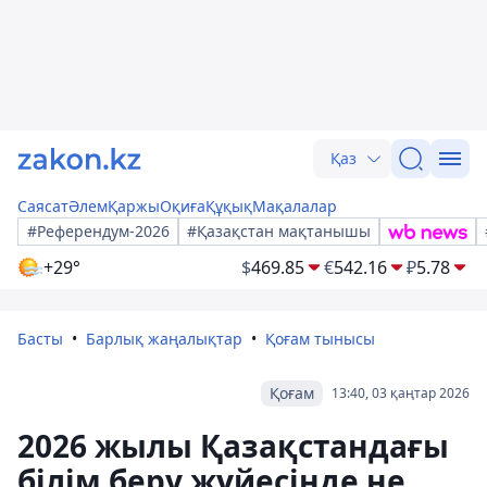
Қаз
Саясат
Әлем
Қаржы
Оқиға
Құқық
Мақалалар
#Референдум-2026
#Қазақстан мақтанышы
+29°
$
469.85
€
542.16
₽
5.78
Басты
Барлық жаңалықтар
Қоғам тынысы
Қоғам
13:40, 03 қаңтар 2026
2026 жылы Қазақстандағы
білім беру жүйесінде не