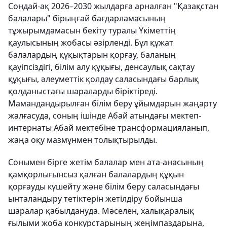
Сондай-ақ 2026–2030 жылдарға арналған "Қазақстан
балалары" бірыңғай бағдарламасының
тұжырымдамасын бекіту туралы Үкіметтің
қаулысының жобасы әзірленді. Бұл құжат
балалардың құқықтарын қорғау, баланың
қауіпсіздігі, білім алу құқығы, денсаулық сақтау
құқығы, әлеуметтік қолдау саласындағы барлық
қолданыстағы шараларды біріктіреді.
Мамандандырылған білім беру ұйымдарын жаңарту
жалғасуда, соның ішінде Абай атындағы мектеп-
интернаты Абай мектебіне трансформацияланып,
жаңа оқу мазмұнмен толықтырылды.
Сонымен бірге жетім балалар мен ата-анасының
қамқорлығынсыз қалған балалардың құқын
қорғауды күшейту және білім беру саласындағы
ынталандыру тетіктерін жетілдіру бойынша
шаралар қабылдануда. Мәселен, халықаралық
ғылыми жоба конкурстарының жеңімпаздарына,