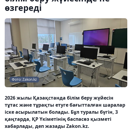
өзгереді
Фото: Zakon.kz
2026 жылы Қазақстанда білім беру жүйесін
тұтас және тұрақты етуге бағытталған шаралар
іске асырылатын болады. Бұл туралы бүгін, 3
қаңтарда, ҚР Үкіметінің баспасөз қызметі
хабарлады, деп жазады Zakon.kz.