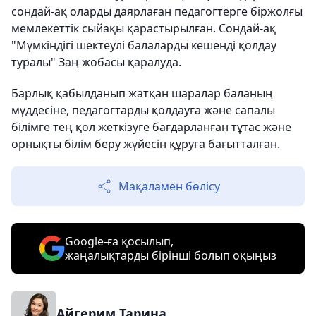
сондай-ақ оларды даярлаған педагогтерге біржолғы
мемлекеттік сыйақы қарастырылған. Сондай-ақ
"Мүмкіндігі шектеулі балаларды кешенді қолдау
туралы" Заң жобасы қаралуда.
Барлық қабылданып жатқан шаралар баланың
мүддесіне, педагогтарды қолдауға және сапалы
білімге тең қол жеткізуге бағдарланған тұтас және
орнықты білім беру жүйесін құруға бағытталған.
Мақаламен бөлісу
Google-ға қосылып,
жаңалықтарды бірінші болып оқыңыз
Айгерим Тарина