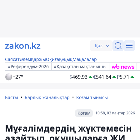
Қаз
Саясат
Әлем
Қаржы
Оқиға
Құқық
Мақалалар
#Референдум-2026
#Қазақстан мақтанышы
+27°
$
469.93
€
541.64
₽
5.71
Басты
Барлық жаңалықтар
Қоғам тынысы
Қоғам
10:58, 03 қаңтар 2026
Мұғалімдердің жүктемесін
азайтып, оқушыларға ЖИ