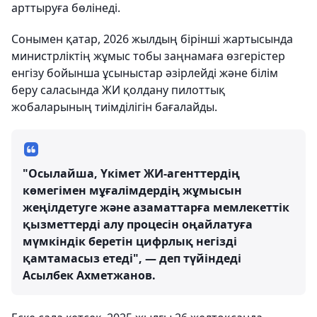
арттыруға бөлінеді.
Сонымен қатар, 2026 жылдың бірінші жартысында
министрліктің жұмыс тобы заңнамаға өзгерістер
енгізу бойынша ұсыныстар әзірлейді және білім
беру саласында ЖИ қолдану пилоттық
жобаларының тиімділігін бағалайды.
"Осылайша, Үкімет ЖИ-агенттердің
көмегімен мұғалімдердің жұмысын
жеңілдетуге және азаматтарға мемлекеттік
қызметтерді алу процесін оңайлатуға
мүмкіндік беретін цифрлық негізді
қамтамасыз етеді", — деп түйіндеді
Асылбек Ахметжанов.