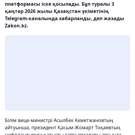
платформасы іске қосылады. Бұл туралы 3
қаңтар 2026 жылы Қазақстан үкіметінің
Telegram-каналында хабарланды, деп жазады
Zakon.kz.
Білім вице-министрі Асылбек Ахметжановтың
айтуынша, президент Қасым-Жомарт Тоқаевтың
цифрландыруға қатысты тапсырмалары аясында,