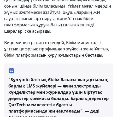
соның ішінде білім саласында, Үкімет мұғалімдердің
жұмыс жүктемесін азайтуға, оқушылардың ЖИ
сауаттылығын арттыруға және Ұлттық білім
платформасын құруға бағытталған кешенді
шаралар іске асырады.
Вице-министр атап өткендей, Білім министрлігі
ұлттық цифрлық профильдер жүйесін және Ұлттық
білім платформасын құру жұмыстарын бастады.
"Бұл үшін Ұлттық білім базасы жаңартылып,
барлық LMS жүйелері — яғни электронды
күнделіктер мен журналдар үшін біртұтас
деректер қоймасы болады. Барлық деректер
QazTech мемлекеттік бұлтты
платформасында жинақталады", — деді