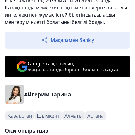
Еске сала кетсек, 2025 жылғы 26 желтоқсанда
Қазақстанда мемлекеттік қызметкерлерге жасанды
интеллектпен жұмыс істей білетін дағдыларды
меңгеру міндетті болатыны белгілі болды.
Мақаламен бөлісу
Google-ға қосылып,
жаңалықтарды бірінші болып оқыңыз
Айгерим Тарина
Қазақстан
Шымкент
Алматы
Астана
Оқи отырыңыз