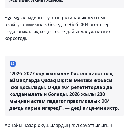
Асылбек Ахметжанов.
Бұл мұғалімдерге түсетін рутиналық жүктемені
азайтуға мүмкіндік береді, себебі ЖИ-агенттер
педагогикалық кеңестерге дайындалуда көмек
көрсетеді.
"2026–2027 оқу жылынан бастап пилоттық
аймақтарда Qazaq Digital Mektebi жобасы
іске қосылады. Онда ЖИ-репетиторлар да
қолданылатын болады. 2026 жылы 200
мыңнан астам педагог практикалық ЖИ
дағдыларын игереді", — деді вице-министр.
Арнайы назар оқушылардың ЖИ сауаттылығын