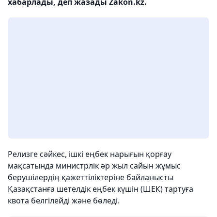
хабарлады, деп жазады Zakon.kz.
Релизге сәйкес, ішкі еңбек нарығын қорғау
мақсатында министрлік әр жыл сайын жұмыс
берушілердің қажеттіліктеріне байланысты
Қазақстанға шетелдік еңбек күшін (ШЕК) тартуға
квота белгілейді және бөледі.