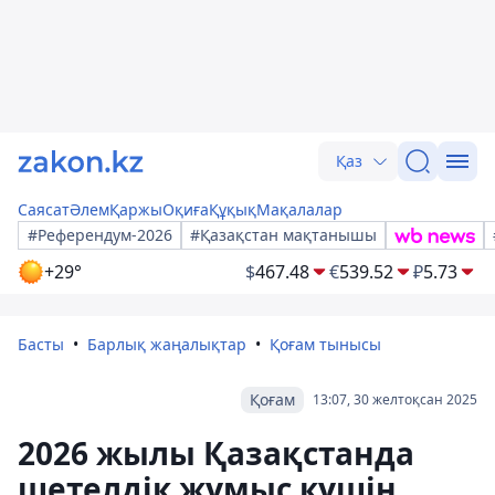
Қаз
Саясат
Әлем
Қаржы
Оқиға
Құқық
Мақалалар
#Референдум-2026
#Қазақстан мақтанышы
+29°
$
467.48
€
539.52
₽
5.73
Басты
Барлық жаңалықтар
Қоғам тынысы
Қоғам
13:07, 30 желтоқсан 2025
2026 жылы Қазақстанда
шетелдік жұмыс күшін