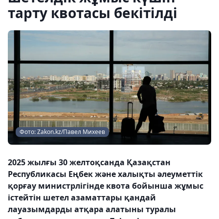
тарту квотасы бекітілді
Фото: Zakon.kz/Павел Михеев
2025 жылғы 30 желтоқсанда Қазақстан
Республикасы Еңбек және халықты әлеуметтік
қорғау министрлігінде квота бойынша жұмыс
істейтін шетел азаматтары қандай
лауазымдарды атқара алатыны туралы