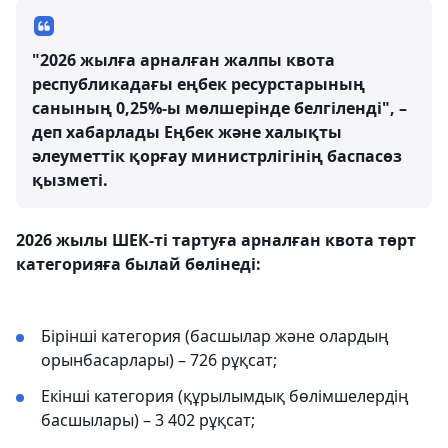
"2026 жылға арналған жалпы квота
республикадағы еңбек ресурстарының
санының 0,25%-ы мөлшерінде белгіленді", –
деп хабарлады Еңбек және халықты
әлеуметтік қорғау министрлігінің баспасөз
қызметі.
2026 жылы ШЕК-ті тартуға арналған квота төрт
категорияға былай бөлінеді:
Бірінші категория (басшылар және олардың
орынбасарлары) – 726 рұқсат;
Екінші категория (құрылымдық бөлімшелердің
басшылары) – 3 402 рұқсат;