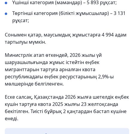
Үшінші категория (мамандар) – 5 893 рұқсат;
Төртінші категория (білікті жұмысшылар) – 3 131
рұқсат;
Сонымен қатар, маусымдық жұмыстарға 4 994 адам
тартылуы мүмкін.
Министрлік атап өткендей, 2026 жылы үй
шаруашылығында жұмыс істейтін еңбек
мигранттарын тартуға арналған квота
республикадағы еңбек ресурстарының 2,9%-ы
мөлшерінде белгіленген.
Еске салсақ, Қазақстанда 2026 жылға шетелдік еңбек
күшін тартуға квота 2025 жылғы 23 желтоқсанда
бекітілген. Тиісті бұйрық 2 қаңтардан бастап күшіне
енеді.