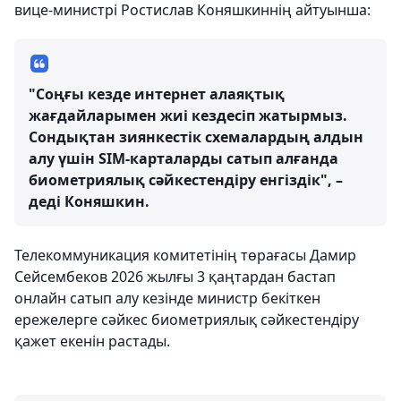
вице-министрі Ростислав Коняшкиннің айтуынша:
"Соңғы кезде интернет алаяқтық
жағдайларымен жиі кездесіп жатырмыз.
Сондықтан зиянкестік схемалардың алдын
алу үшін SIM-карталарды сатып алғанда
биометриялық сәйкестендіру енгіздік", –
деді Коняшкин.
Телекоммуникация комитетінің төрағасы Дамир
Сейсембеков 2026 жылғы 3 қаңтардан бастап
онлайн сатып алу кезінде министр бекіткен
ережелерге сәйкес биометриялық сәйкестендіру
қажет екенін растады.