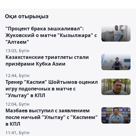
Оқи отырыңыз
"Процент брака зашкаливал":
Жуковский о матче "Кызылжара" с
"Алтаем"
13:03, Бүгін
Казахстанские триатлеты стали
призёрами Кубка Азии
12:44, Бүгін
Тренер "Каспия" Шойтымов оценил
игру подопечных в матче с
"Улытау" в КПЛ
12:04, Бүгін
Мазбаев выступил с заявлением
после ничьей "Улытау" с "Каспием"
в КПЛ
11:41, Бүгін