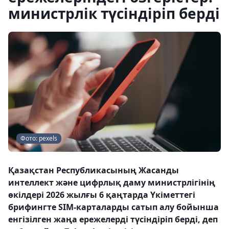
министрлік түсіндіріп берді
Фото: pexels
Қазақстан Республикасының Жасанды
интеллект және цифрлық даму министрлігінің
өкілдері 2026 жылғы 6 қаңтарда Үкіметтегі
брифингте SIM-карталарды сатып алу бойынша
енгізілген жаңа ережелерді түсіндіріп берді, деп