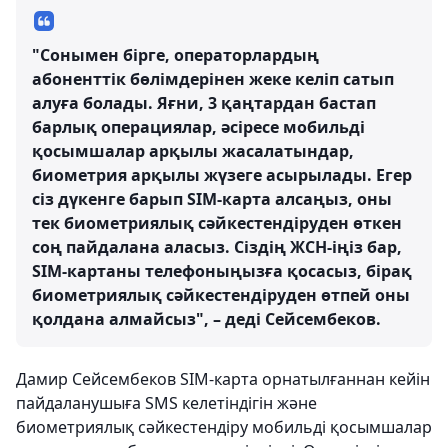
"Сонымен бірге, операторлардың
абоненттік бөлімдерінен жеке келіп сатып
алуға болады. Яғни, 3 қаңтардан бастап
барлық операциялар, әсіресе мобильді
қосымшалар арқылы жасалатындар,
биометрия арқылы жүзеге асырылады. Егер
сіз дүкенге барып SIM-карта алсаңыз, оны
тек биометриялық сәйкестендіруден өткен
соң пайдалана аласыз. Сіздің ЖСН-іңіз бар,
SIM-картаны телефоныңызға қосасыз, бірақ
биометриялық сәйкестендіруден өтпей оны
қолдана алмайсыз", – деді Сейсембеков.
Дамир Сейсембеков SIM-карта орнатылғаннан кейін
пайдаланушыға SMS келетіндігін және
биометриялық сәйкестендіру мобильді қосымшалар