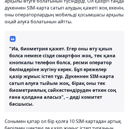
арқылы өтуге болатынын түсіндірді. Ол қазіргі таңда
дүкеннен SIM-карта сатып алудың қажеті жоқ екенін,
оны операторлардың мобильді қосымшасы арқылы
оңай алуға болатынын айтты.
"Иә, биометрия қажет. Егер оны өту қиын
болса немесе сізде смартфон жоқ, тек қана
кнопкалы телефон болса, ресми оператор
бөлімдеріне жүгіну керек. Бұл ережелер
қазір жұмыс істеп тұр. Дүкеннен SIM-карта
сатып алуға тыйым жоқ, бірақ оны тек
биометриялық сәйкестендіруден өткен соң
ғана қолдана аласыз", – деді комитет
басшысы.
Сонымен қатар ол бір қолға 10 SIM-картадан артық
берілмеу шектеуі де қазір жұмыс істеп тұрғанын