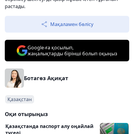
растады.
Мақаламен бөлісу
Google-ға қосылып,
жаңалықтарды бірінші болып оқыңыз
Ботагөз Ақиқат
Қазақстан
Оқи отырыңыз
Қазақстанда паспорт алу оңайлай
түседі