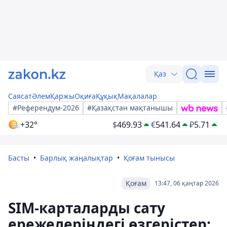
Қаз
Саясат
Әлем
Қаржы
Оқиға
Құқық
Мақалалар
#Референдум-2026
#Қазақстан мақтанышы
+32°
$
469.93
€
541.64
₽
5.71
Басты
Барлық жаңалықтар
Қоғам тынысы
Қоғам
13:47, 06 қаңтар 2026
SIM-карталарды сату
ережелеріндегі өзгерістер: