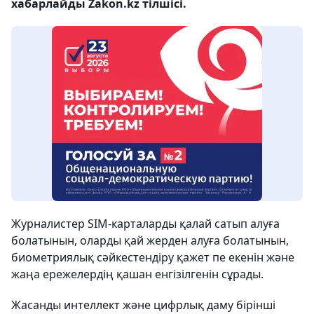
хабарлайды Zakon.kz тілшісі.
Журналистер SIM-карталарды қалай сатып алуға
болатынын, оларды қай жерден алуға болатынын,
биометриялық сәйкестендіру қажет пе екенін және
жаңа ережелердің қашан енгізілгенін сұрады.
Жасанды интеллект және цифрлық даму бірінші