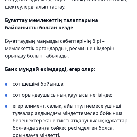
шектеулерді алып тастау.
Бұғаттау мемлекеттің талаптарына
байланысты болған кезде
Бұғаттаудың маңызды себептерінің бірі –
мемлекеттік органдардың ресми шешімдерін
орындау болып табылады.
Банк мұндай өкімдерді, егер олар:
сот шешімі бойынша;
сот орындаушысының қаулысы негізінде;
егер алимент, салық, айыппұл немесе үшінші
тұлғалар алдындағы міндеттемелер бойынша
берешектер және тиісті атқарушылық құжаттар
болғанда заңға сәйкес ресімделген болса,
орындауға міндетті.