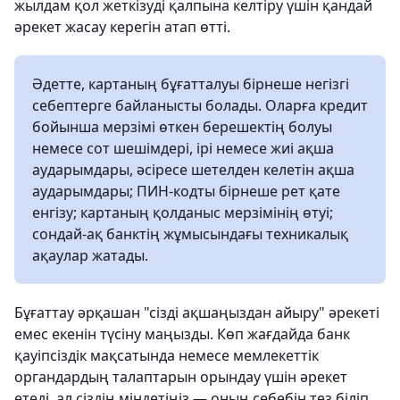
жылдам қол жеткізуді қалпына келтіру үшін қандай
әрекет жасау керегін атап өтті.
Әдетте, картаның бұғатталуы бірнеше негізгі
себептерге байланысты болады. Оларға кредит
бойынша мерзімі өткен берешектің болуы
немесе сот шешімдері, ірі немесе жиі ақша
аударымдары, әсіресе шетелден келетін ақша
аударымдары; ПИН-кодты бірнеше рет қате
енгізу; картаның қолданыс мерзімінің өтуі;
сондай-ақ банктің жұмысындағы техникалық
ақаулар жатады.
Бұғаттау әрқашан "сізді ақшаңыздан айыру" әрекеті
емес екенін түсіну маңызды. Көп жағдайда банк
қауіпсіздік мақсатында немесе мемлекеттік
органдардың талаптарын орындау үшін әрекет
етеді, ал сіздің міндетіңіз — оның себебін тез біліп,