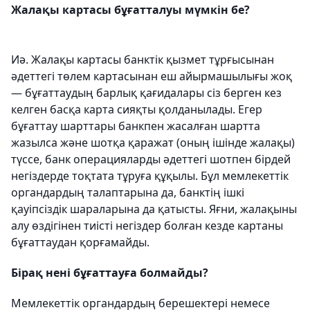
Жалақы картасы бұғатталуы мүмкін бе?
Иә. Жалақы картасы банктік қызмет тұрғысынан
әдеттегі төлем картасынан еш айырмашылығы жоқ
— бұғаттаудың барлық қағидалары сіз берген кез
келген басқа карта сияқты қолданылады. Егер
бұғаттау шарттары банкпен жасалған шартта
жазылса және шотқа қаражат (оның ішінде жалақы)
түссе, банк операцияларды әдеттегі шотпен бірдей
негіздерде тоқтата тұруға құқылы. Бұл мемлекеттік
органдардың талаптарына да, банктің ішкі
қауіпсіздік шараларына да қатысты. Яғни, жалақыны
алу өздігінен тиісті негіздер болған кезде картаны
бұғаттаудан қорғамайды.
Бірақ нені бұғаттауға болмайды?
Мемлекеттік органдардың берешектері немесе