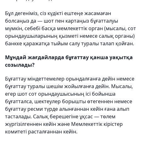
Бұл дегеніміз, сіз күдікті ештеңе жасамаған
болсаңыз да — шот пен картаңыз бұғатталуы
мүмкін, себебі басқа мемлекеттік орган (мысалы, сот
орындаушыларының қызметі немесе салық органы)
банкке қаражатқа тыйым салу туралы талап қойған.
Мұндай жағдайларда бұғаттау қанша уақытқа
созылады?
Бұғаттау міндеттемелер орындалғанға дейін немесе
бұғаттау туралы шешім жойылғанға дейін. Мысалы,
егер шот сот орындаушысының ісі бойынша
бұғатталса, шектеулер борышты өтегеннен немесе
бұғаттау ресми түрде алынғаннан кейін ғана алып
тасталады. Салық берешегіне ұқсас — төлем
жүргізілгеннен кейін және Мемлекеттік кірістер
комитеті расталғаннан кейін.