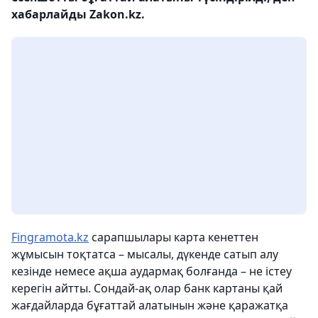
хабарлайды Zakon.kz.
Fingramota.kz
сарапшылары карта кенеттен
жұмысын тоқтатса – мысалы, дүкенде сатып алу
кезінде немесе ақша аудармақ болғанда – не істеу
керегін айтты. Сондай-ақ олар банк картаны қай
жағдайларда бұғаттай алатынын және қаражатқа