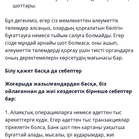
шоттары.
Бұл дегеніміз, егер сіз мемлекеттен әлеуметтік
төлемдер алсаңыз, олардың қорғалатын бөлігін
бұғаттауға немесе тыйым салуға болмайды. Егер
сізде мұндай арнайы шот болмаса, оны ашып,
әлеуметтік төлемдерді қорғау үшін тиісті органдарға
оның деректемелерін көрсетудің мағынасы бар.
Білу қажет басқа да себептер
Жоғарыда жазылғандардан басқа, біз
ойлағаннан да жиі кездесетін бірнеше себептер
бар:
1. Алаяқтық операцияларға немесе әдеттен тыс
әрекеттерге күдік. Егер әдеттен тыс транзакциялар
тіркелетін болса, Банк шот пен картаны уақытша
бұғаттай алады, мысалы, ірі аударымдар, жиі