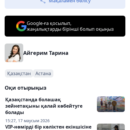
Мақаламен бөлісу
Google-ға қосылып,
жаңалықтарды бірінші болып оқыңыз
Айгерим Тарина
Қазақстан
Астана
Оқи отырыңыз
Қазақстанда болашақ
зейнетақыны қалай көбейтуге
болады
15:27, 17 маусым 2026
VIP-нөмірді бір көліктен екіншісіне