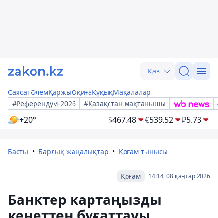
Қаз
Саясат
Әлем
Қаржы
Оқиға
Құқық
Мақалалар
#Референдум-2026
#Қазақстан мақтанышы
+20°
$
467.48
€
539.52
₽
5.73
Басты
Барлық жаңалықтар
Қоғам тынысы
Қоғам
14:14, 08 қаңтар 2026
Банктер картаңызды
кенеттен бұғаттауы