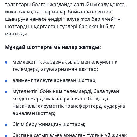
талаптары болған жағдайда да тыйым салу қоюға,
инкассалық тапсырмалар бойынша есептен
шығаруға немесе өндіріп алуға жол берілмейтін
шоттардың қорғалған түрлері бар екенін білу
маңызды.
Мұндай шоттарға мыналар жатады:
мемлекеттік жәрдемақылар мен әлеуметтік
төлемдерді алуға арналған шоттар;
алимент төлеуге арналған шоттар;
мүгедектігі бойынша төлемдерді, бала туған
кездегі жәрдемақыларды және басқа да
нысаналы әлеуметтік трансферттерді аударуға
арналған шоттар;
білім беру жинақтау шоттары;
баспана сатып алуға арналған тұрғын үй жинақ