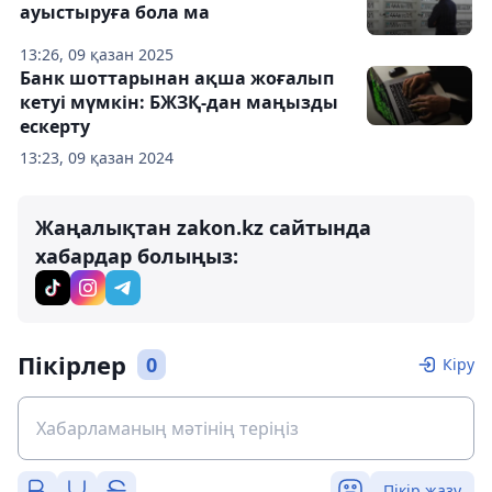
ауыстыруға бола ма
13:26, 09 қазан 2025
Банк шоттарынан ақша жоғалып
кетуі мүмкін: БЖЗҚ-дан маңызды
ескерту
13:23, 09 қазан 2024
Жаңалықтан zakon.kz сайтында
хабардар болыңыз:
Пікірлер
0
Кіру
Пікір жазу