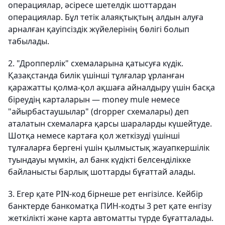
операциялар, әсіресе шетелдік шоттардан
операциялар. Бұл тетік алаяқтықтың алдын алуға
арналған қауіпсіздік жүйелерінің бөлігі болып
табылады.
2. "Дропперлік" схемаларына қатысуға күдік.
Қазақстанда билік үшінші тұлғалар ұрланған
қаражатты қолма-қол ақшаға айналдыру үшін басқа
біреудің карталарын — money mule немесе
"айырбастаушылар" (dropper схемалары) деп
аталатын схемаларға қарсы шараларды күшейтуде.
Шотқа немесе картаға қол жеткізуді үшінші
тұлғаларға бергені үшін қылмыстық жауапкершілік
туындауы мүмкін, ал банк күдікті белсенділікке
байланысты барлық шоттарды бұғаттай алады.
3. Егер қате PIN-код бірнеше рет енгізілсе. Кейбір
банктерде банкоматқа ПИН-кодты 3 рет қате енгізу
жеткілікті және карта автоматты түрде бұғатталады.