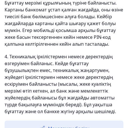
Бұғаттау мерзімі құрылғының түріне байланысты.
Картаны банкомат ұстап қалған жағдайда, оны өзіне
тиесілі банк бөлімшесінен алуға болады. Кейбір
жағдайларда картаны қайта шығару қажет болуы
мүмкін. Егер мобильді қосымша арқылы бұғаттау
жеке басын тексергеннен кейін немесе PIN-код
қалпына келтірілгеннен кейін алып тасталады.
4. Техникалық іркілістермен немесе деректердің
өзгеруімен байланыс. Кейде бұғаттау
бұзушылықпен емес, техникалық жаңартумен,
жүйедегі іркілістермен немесе жеке деректердің
ескіруімен байланысты (мысалы, жеке куәліктің
мерзімі өтіп кеткен, ал банк және мемлекеттік
жүйелердің байланысы бұл жағдайды автоматты
түрде бақылауға мүмкіндік береді). Бұл уақытша
бұғаттау және ол банкке жүгіну арқылы шешіледі.