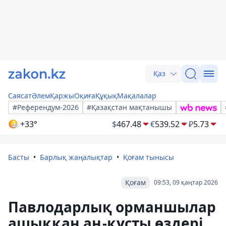
Қаз
Саясат
Әлем
Қаржы
Оқиға
Құқық
Мақалалар
#Референдум-2026
#Қазақстан мақтанышы
+33°
$
467.48
€
539.52
₽
5.73
Басты
Барлық жаңалықтар
Қоғам тынысы
Қоғам
09:53, 09 қаңтар 2026
Павлодарлық орманшылар
ашыққан аң-құсты өздері