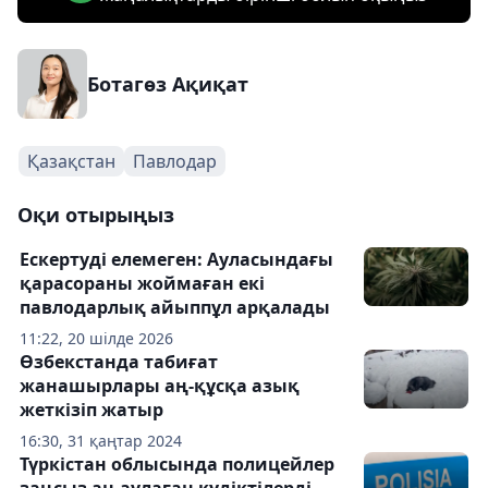
Ботагөз Ақиқат
Қазақстан
Павлодар
Оқи отырыңыз
Ескертуді елемеген: Ауласындағы
қарасораны жоймаған екі
павлодарлық айыппұл арқалады
11:22, 20 шілде 2026
Өзбекстанда табиғат
жанашырлары аң-құсқа азық
жеткізіп жатыр
16:30, 31 қаңтар 2024
Түркістан облысында полицейлер