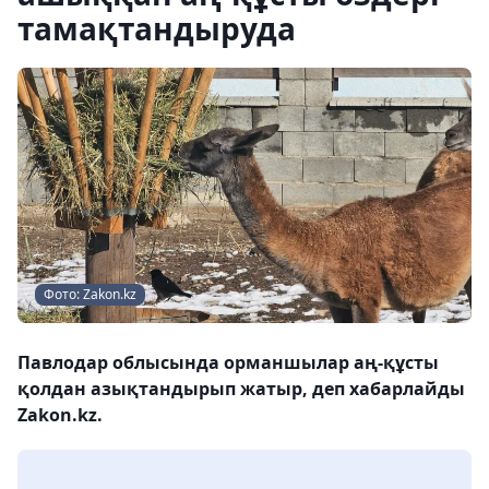
тамақтандыруда
Фото: Zakon.kz
Павлодар облысында орманшылар аң-құсты
қолдан азықтандырып жатыр, деп хабарлайды
Zakon.kz.