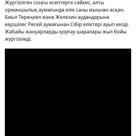
Жүргізілген соңғы есептерге сәйкес, алты
орманшылық аумағында елік саны мыңнан асқан.
Биыл Тереңкөл және Железин аудандарына
көршілес Ресей аумағынан Сібір еліктері ауып келді.
Жабайы жануарларды қорғау шаралары жыл бойы
жүргізіледі.