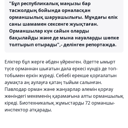
"Бұл республикалық маңызы бар
тасжолдың бойында орналасқан
орманшылық шаруашылығы. Мұндағы елік
саны шамамен сексенге жуықтаған.
Орманшылар күн сайын оларды
бақылайды және де мына науаларды шөпке
толтырып отырады",- делінген репортажда.
Еліктер бұл жерге әбден үйренген. Әдетте ымырт
түсе орманнан шығатын дала еркесі күндіз де топ-
тобымен еркін жүреді. Себебі ерекше қорғалатын
аумақта аң аулауға қатаң тыйым салынған.
Павлодар орман және жануарлар әлемін қорғау
жөніндегі мекеменің қарамағына алты орманшылық
кіреді. Биотехникалық жұмыстарды 72 орманшы-
инспектор атқарады.