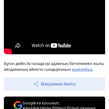
Бұған дейін Астанада ер адамның бөтелкемен жылы
аялдаманың әйнегін сындырғанын
жазғанбыз
.
Мақаламен бөлісу
Google-ға қосылып,
жаңалықтарды бірінші болып оқыңыз