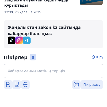
заңсыз аң аулаған күдіктілерді
құрықтады
13:39, 20 қараша 2025
Жаңалықтан zakon.kz сайтында
хабардар болыңыз:
Пікірлер
0
Кіру
Пікір жазу