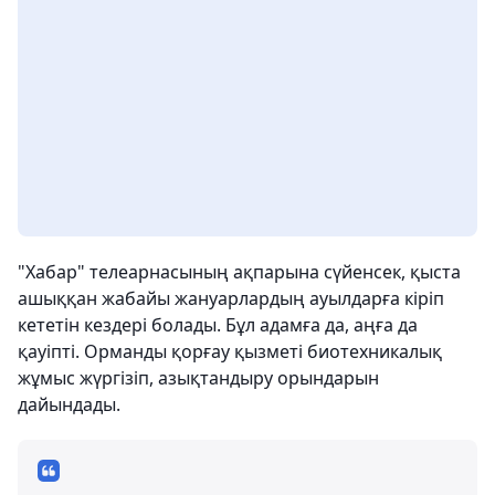
"Хабар" телеарнасының ақпарына сүйенсек, қыста
ашыққан жабайы жануарлардың ауылдарға кіріп
кететін кездері болады. Бұл адамға да, аңға да
қауіпті. Орманды қорғау қызметі биотехникалық
жұмыс жүргізіп, азықтандыру орындарын
дайындады.