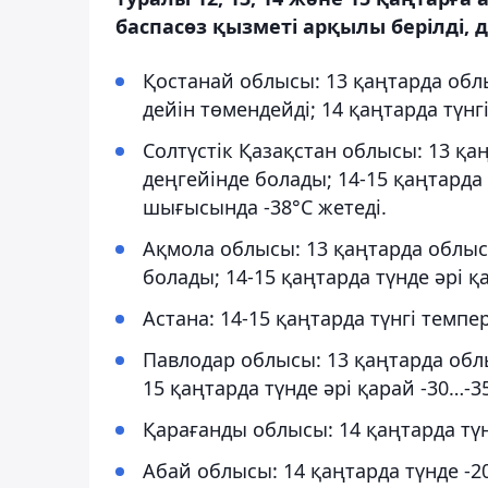
баспасөз қызметі арқылы берілді, 
Қостанай облысы: 13 қаңтарда облы
дейін төмендейді; 14 қаңтарда түнг
Солтүстік Қазақстан облысы: 13 қа
деңгейінде болады; 14-15 қаңтарда 
шығысында -38°С жетеді.
Ақмола облысы: 13 қаңтарда облыс
болады; 14-15 қаңтарда түнде әрі қ
Астана: 14-15 қаңтарда түнгі темпе
Павлодар облысы: 13 қаңтарда облыс
15 қаңтарда түнде әрі қарай -30…-35
Қарағанды облысы: 14 қаңтарда түн
Абай облысы: 14 қаңтарда түнде -2