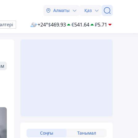
Алматы
Қаз
+24°
$
469.93
€
541.64
₽
5.71
алтері
ам
Соңғы
Танымал