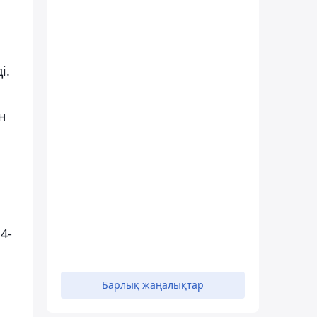
і.
н
4-
Барлық жаңалықтар