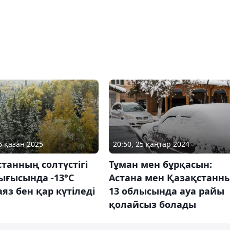
6 қазан 2025
20:50, 25 қаңтар 2024
танның солтүстігі
Тұман мен бұрқасын:
ығысында -13°С
Астана мен Қазақстанн
аяз бен қар күтіледі
13 облысында ауа райы
қолайсыз болады