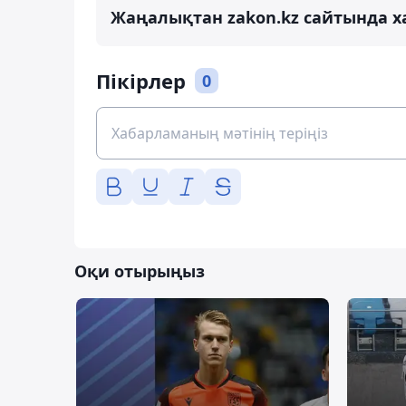
Жаңалықтан zakon.kz сайтында х
Пікірлер
0
Оқи отырыңыз