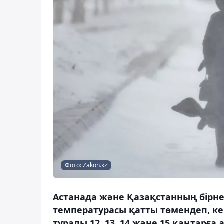
Фото: Zakon.kz
Астанада және Қазақстанның бірне
температурасы қатты төмендеп, кей
туралы 12, 13, 14 және 15 қаңтарғ