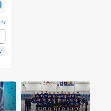
Кіру
у