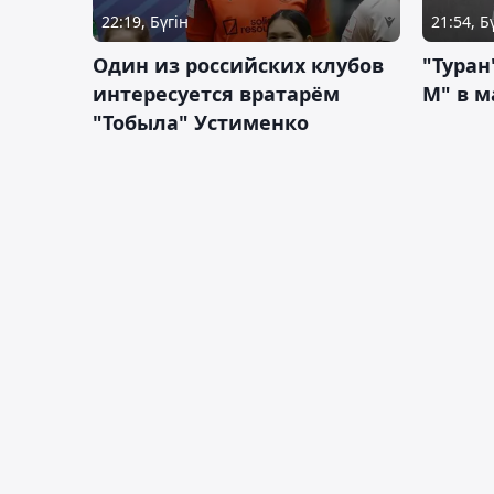
22:19, Бүгін
21:54, Б
Один из российских клубов
"Туран
интересуется вратарём
М" в м
"Тобыла" Устименко