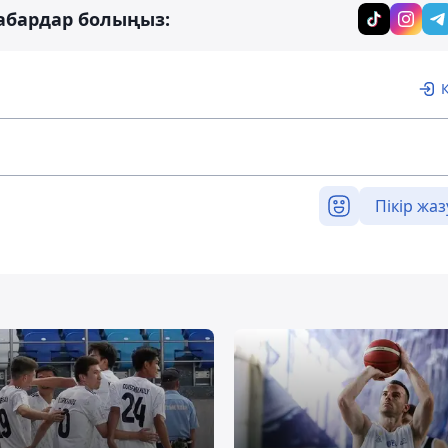
абардар болыңыз:
Пікір жаз