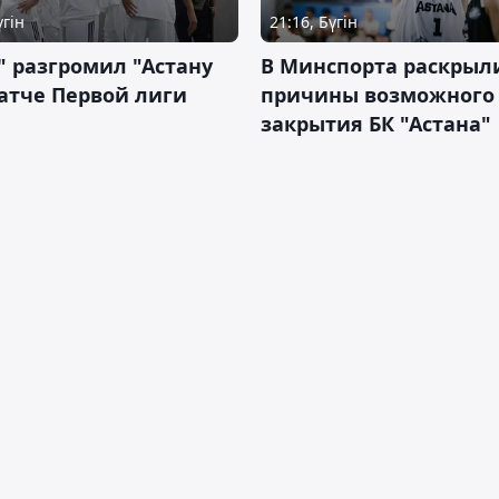
үгін
21:16, Бүгін
" разгромил "Астану
В Минспорта раскрыл
атче Первой лиги
причины возможного
закрытия БК "Астана"