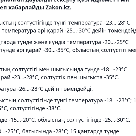
деп хабарлайды Zakon.kz.
стың солтүстігінде түнгі температура -23…-28°С
і температура әрі қарай -25…-30°С дейін төмендейд
ңтарда түнде және күндіз температура -20…-25°С
түнде әрі қарай -30…-35°С, облыстың солтүстігі ме
тың солтүстігі мен шығысында түнде -18…-23°С
арай -23…-28°С, солтүстік пен шығыста -35°С.
ратура -26…-28°С дейін төмендейді.
тың солтүстігінде түнгі температура -18…-23°С; 1
°С, солтүстігінде -38°С.
де -15…-20°С, облыстың солтүстігінде -25…-30°С.
0…-25°С, батысында -28°С; 15 қаңтарда түнде