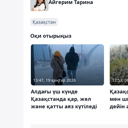
Айгерим Тарина
Қазақстан
Оқи отырыңыз
13:47, 19 қаңтар 2026
13:53, 0
Алдағы үш күнде
Қазақс
Қазақстанда қар, жел
мен ш
және қатты аяз күтіледі
дейін 