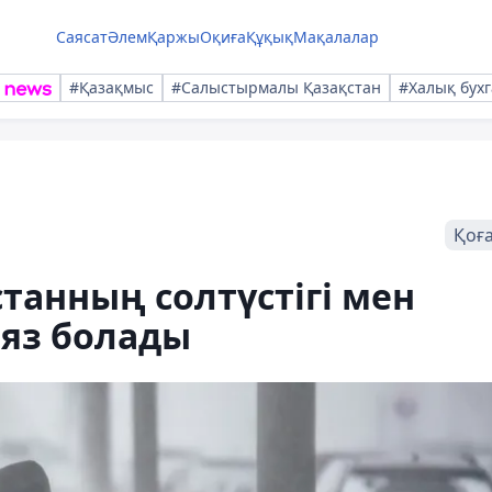
Саясат
Әлем
Қаржы
Оқиға
Құқық
Мақалалар
#Қазақмыс
#Салыстырмалы Қазақстан
#Халық бухг
Қоғ
станның солтүстігі мен
яз болады