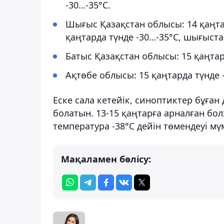
-30…-35°С.
Шығыс Қазақстан облысы: 14 қаңтар
қаңтарда түнде -30…-35°С, шығыста 
Батыс Қазақстан облысы: 15 қаңтар
Ақтөбе облысы: 15 қаңтарда түнде 
Еске сала кетейік, синоптиктер бұған 
болатын. 13-15 қаңтарға арналған бо
температура -38°С дейін төмендеуі мү
Мақаламен бөлісу: