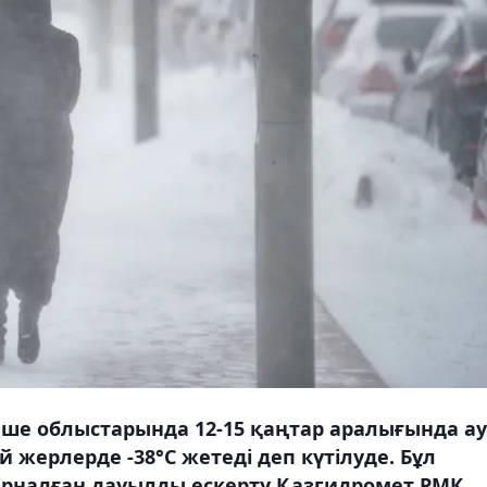
ше облыстарында 12-15 қаңтар аралығында а
 жерлерде -38°С жетеді деп күтілуде. Бұл
а арналған дауылды ескерту Қазгидромет РМК