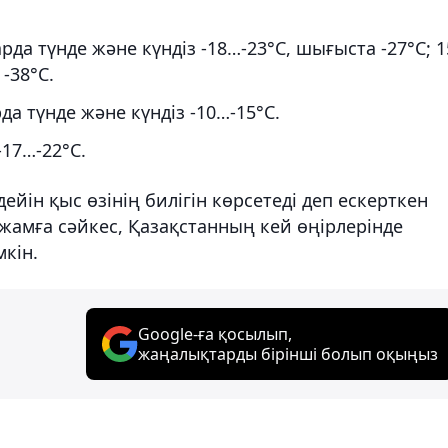
да түнде және күндіз -18…-23°С, шығыста -27°С; 1
-38°С.
да түнде және күндіз -10…-15°С.
-17…-22°С.
дейін қыс өзінің билігін көрсетеді деп ескерткен
лжамға сәйкес, Қазақстанның кей өңірлерінде
мкін.
Google-ға қосылып,
жаңалықтарды бірінші болып оқыңыз