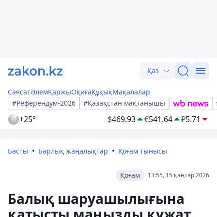
Қаз
Саясат
Әлем
Қаржы
Оқиға
Құқық
Мақалалар
#Референдум-2026
#Қазақстан мақтанышы
+25°
$
469.93
€
541.64
₽
5.71
Басты
Барлық жаңалықтар
Қоғам тынысы
Қоғам
13:55, 15 қаңтар 2026
Балық шаруашылығына
қатысты маңызды құжат