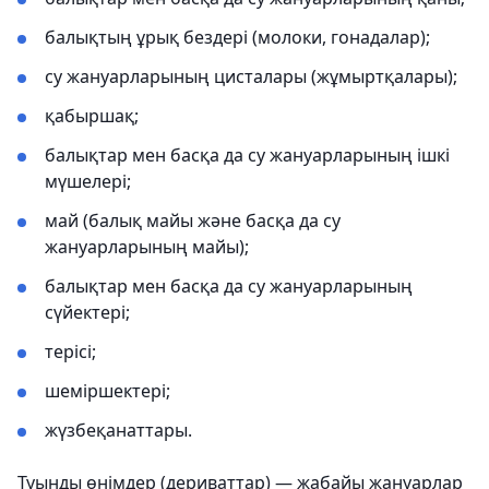
балықтың ұрық бездері (молоки, гонадалар);
су жануарларының цисталары (жұмыртқалары);
қабыршақ;
балықтар мен басқа да су жануарларының ішкі
мүшелері;
май (балық майы және басқа да су
жануарларының майы);
балықтар мен басқа да су жануарларының
сүйектері;
терісі;
шеміршектері;
жүзбеқанаттары.
Туынды өнімдер (дериваттар) — жабайы жануарлар