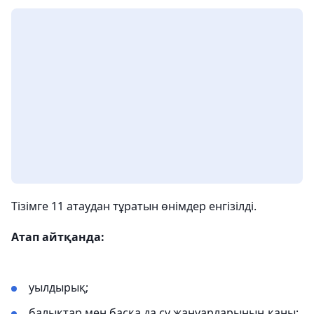
Тізімге 11 атаудан тұратын өнімдер енгізілді.
Атап айтқанда:
уылдырық;
балықтар мен басқа да су жануарларының қаны;