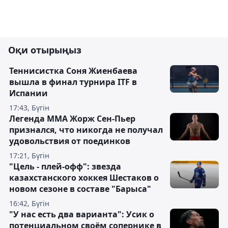
Оқи отырыңыз
Теннисистка Соня Жиенбаева
вышла в финал турнира ITF в
Испании
17:43, Бүгін
Легенда ММА Жорж Сен-Пьер
признался, что никогда не получал
удовольствия от поединков
17:21, Бүгін
"Цель - плей-офф": звезда
казахстанского хоккея Шестаков о
новом сезоне в составе "Барыса"
16:42, Бүгін
"У нас есть два варианта": Усик о
потенциальном своём сопернике в