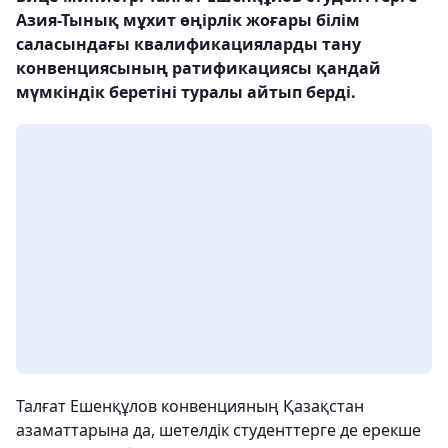
Азия-Тынық мұхит өңірлік жоғары білім
саласындағы квалификацияларды тану
конвенциясының ратификациясы қандай
мүмкіндік беретіні туралы айтып берді.
Талғат Ешенқұлов конвенцияның Қазақстан
азаматтарына да, шетелдік студенттерге де ерекше