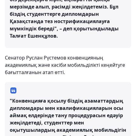
мерзімде алып, рәсімді жеңілдетеміз. Бұл
біздің студенттерге дипломдарын
Қазақстанда тез нострификациялауға
мүмкіндік береді", – деп қорытындылады
Талғат Ешенқұлов.
Сенатор Руслан Рүстемов конвенцияның
академиялық және кәсіби мобильділікті кеңейтуге
бағытталғанын атап өтті.
"Конвенцияға қосылу біздің азаматтардың
дипломдары мен квалификацияларын осы
аймақ елдерінде тану процедурасын едәуір
жеңілдетеді, студенттер мен
оқытушылардың академиялық мобильдігін