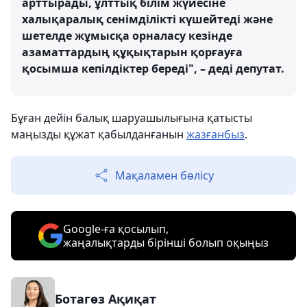
арттырады, ұлттық білім жүйесіне
халықаралық сенімділікті күшейтеді және
шетелде жұмысқа орналасу кезінде
азаматтардың құқықтарын қорғауға
қосымша кепілдіктер береді", – деді депутат.
Бұған дейін балық шаруашылығына қатысты
маңызды құжат қабылданғанын
жазғанбыз
.
Мақаламен бөлісу
Google-ға қосылып,
жаңалықтарды бірінші болып оқыңыз
Ботагөз Ақиқат