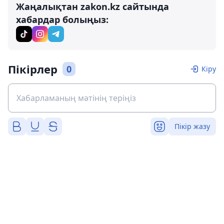
Жаңалықтан zakon.kz сайтында
хабардар болыңыз:
Пікірлер
0
Кіру
Пікір жазу