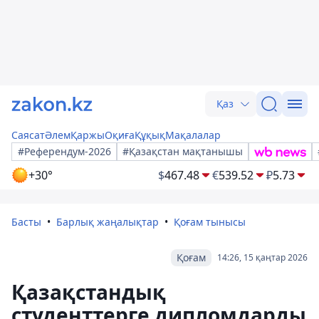
Қаз
Саясат
Әлем
Қаржы
Оқиға
Құқық
Мақалалар
#Референдум-2026
#Қазақстан мақтанышы
+30°
$
467.48
€
539.52
₽
5.73
Басты
Барлық жаңалықтар
Қоғам тынысы
Қоғам
14:26, 15 қаңтар 2026
Қазақстандық
студенттерге дипломдарды