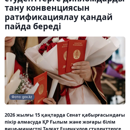
тану конвенциясын
ратификациялау қандай
пайда береді
Фото: gov.kz
2026 жылғы 15 қаңтарда Сенат қабырғасындағы
пікір алмасуда ҚР Ғылым және жоғары білім
вице-министрі Талғат Ешенқұлов студенттерге