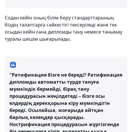
Содан кейін оның білім беру стандарттарының
біздің талаптарға сәйкестігі тексеріледі және тек
осыдан кейін ғана дипломды тану немесе танымау
туралы шешім шығарылады.
"Ратификация бізге не береді? Ратификация
дипломды автоматты түрде тануға
мүмкіндік бермейді, бірақ тану
процедурасын жеңілдетеді – бізге осы
елдердің дерекқорына кіру мүмкіндігін
береді. Осылайша, жоғарыда айтқан
барлық кезеңдер қысқарады.
Нострификация процедурасын жүргізгенде
біз дерекқорға кіріп, ақпаратты қысқа