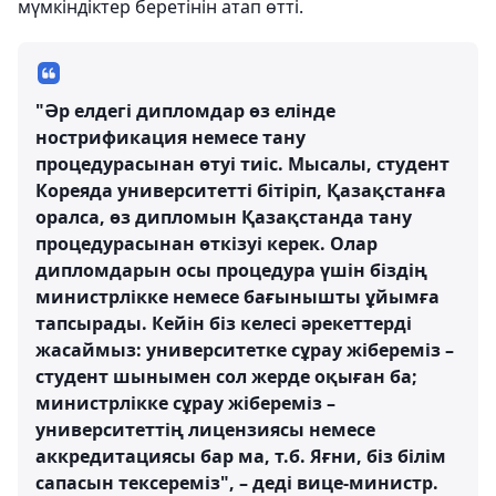
мүмкіндіктер беретінін атап өтті.
"Әр елдегі дипломдар өз елінде
нострификация немесе тану
процедурасынан өтуі тиіс. Мысалы, студент
Кореяда университетті бітіріп, Қазақстанға
оралса, өз дипломын Қазақстанда тану
процедурасынан өткізуі керек. Олар
дипломдарын осы процедура үшін біздің
министрлікке немесе бағынышты ұйымға
тапсырады. Кейін біз келесі әрекеттерді
жасаймыз: университетке сұрау жібереміз –
студент шынымен сол жерде оқыған ба;
министрлікке сұрау жібереміз –
университеттің лицензиясы немесе
аккредитациясы бар ма, т.б. Яғни, біз білім
сапасын тексереміз", – деді вице-министр.