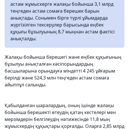
астам жұмыскерге жалақы бойынша 3,1 млрд
теңгеден астам сомаға берешек барын
анықтады. Сонымен бірге түрлі ұйымдарда
жүргізілген тексерулер барысында еңбек
құқығы бұзылуының 8,7 мыңнан астам фактісі
анықталды.
Жалақы бойынша берешегі және еңбек құқығының
бұзылуы анықталған кәсіпорындардың
басшыларына орындауға міндетті 4 245 ұйғарым
берілді және 524,3 млн теңгеден астам сомаға
айыппұл салынды.
Қабылданған шаралардың, оның ішінде жалақы
бойынша берешекті өтеудің қатаң кестелері мен
мерзімдерін белгілеудің нәтижесінде 11,8 мың
жұмыскердің құқықтары қорғалды. Оларға 2,85 млрд