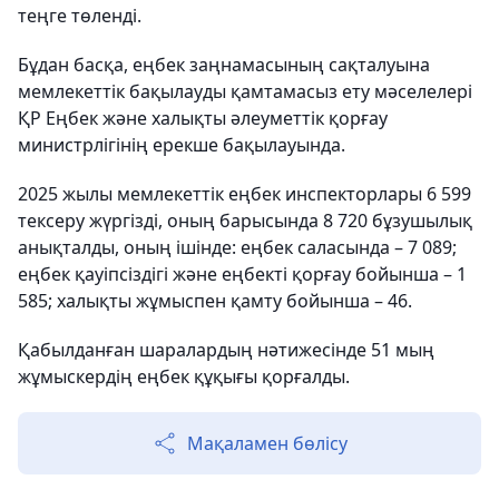
теңге төленді.
Бұдан басқа, еңбек заңнамасының сақталуына
мемлекеттік бақылауды қамтамасыз ету мәселелері
ҚР Еңбек және халықты әлеуметтік қорғау
министрлігінің ерекше бақылауында.
2025 жылы мемлекеттік еңбек инспекторлары 6 599
тексеру жүргізді, оның барысында 8 720 бұзушылық
анықталды, оның ішінде: еңбек саласында – 7 089;
еңбек қауіпсіздігі және еңбекті қорғау бойынша – 1
585; халықты жұмыспен қамту бойынша – 46.
Қабылданған шаралардың нәтижесінде 51 мың
жұмыскердің еңбек құқығы қорғалды.
Мақаламен бөлісу