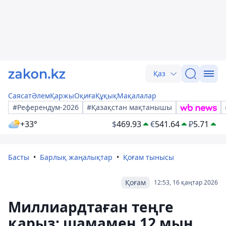
Қаз
Саясат
Әлем
Қаржы
Оқиға
Құқық
Мақалалар
#Референдум-2026
#Қазақстан мақтанышы
+33°
$
469.93
€
541.64
₽
5.71
Басты
Барлық жаңалықтар
Қоғам тынысы
Қоғам
12:53, 16 қаңтар 2026
Миллиардтаған теңге
қарыз: шамамен 12 мың