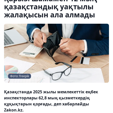
қазақстандық уақтылы
жалақысын ала алмады
Фото: freepik
Қазақстанда 2025 жылы мемлекеттік еңбек
инспекторлары 62,8 мың қызметкердің
құқықтарын қорғады, деп хабарлайды
Zakon.kz.