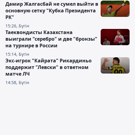
Дамир Жалгасбай не сумел выйти в
основную сетку "Кубка Президента
РК"
15:26, Бүгін
Таеквондисты Казахстана
выиграли "серебро" и две "бронзы"
на турнире в России
15:14, Бүгін
Экс-игрок "Кайрата" Рикардиньо
поддержит "Левски" в ответном
матче ЛЧ
14:58, Бүгін