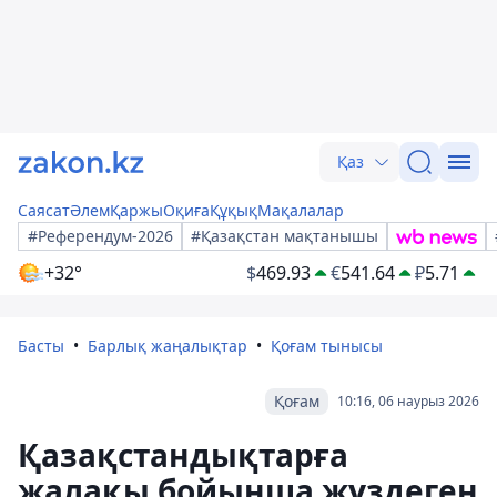
Қаз
Саясат
Әлем
Қаржы
Оқиға
Құқық
Мақалалар
#Референдум-2026
#Қазақстан мақтанышы
+32°
$
469.93
€
541.64
₽
5.71
Басты
Барлық жаңалықтар
Қоғам тынысы
Қоғам
10:16, 06 наурыз 2026
Қазақстандықтарға
жалақы бойынша жүздеген