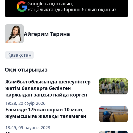
Google-ға қосылып,
жаңалықтарды бірінші болып оқыңыз
Айгерим Тарина
Қазақстан
Оқи отырыңыз
Жамбыл облысында шенеуніктер
жетім балаларға бөлінген
қаржыдан заңсыз пайда көрген
19:28, 20 сәуір 2026
Елімізде 175 кәсіпорын 10 мың
жұмысшыға жалақы төлемеген
13:49, 09 наурыз 2023