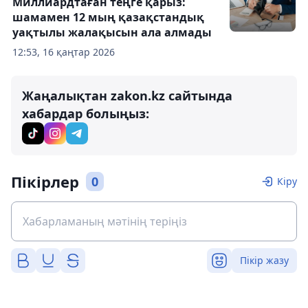
Миллиардтаған теңге қарыз:
шамамен 12 мың қазақстандық
уақтылы жалақысын ала алмады
12:53, 16 қаңтар 2026
Жаңалықтан zakon.kz сайтында
хабардар болыңыз:
Пікірлер
0
Кіру
Пікір жазу