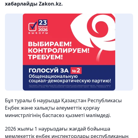
хабарлайды Zakon.kz.
Бұл туралы 6 наурызда Қазақстан Республикасы
Еңбек және халықты әлеуметтік қорғау
министрлігінің баспасөз қызметі мәлімдеді.
2026 жылғы 1 наурыздағы жағдай бойынша
мемлекеттік еңбек инспекторлары республиканың