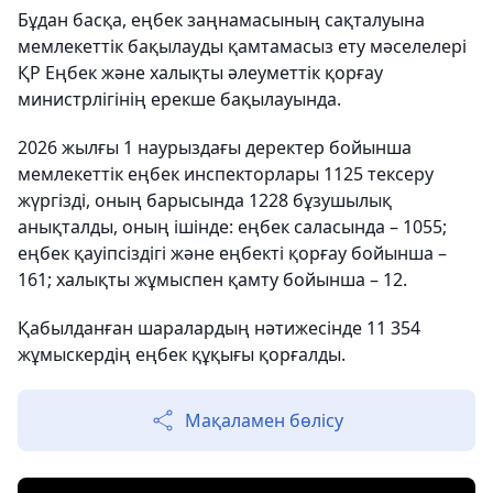
Бұдан басқа, еңбек заңнамасының сақталуына
мемлекеттік бақылауды қамтамасыз ету мәселелері
ҚР Еңбек және халықты әлеуметтік қорғау
министрлігінің ерекше бақылауында.
2026 жылғы 1 наурыздағы деректер бойынша
мемлекеттік еңбек инспекторлары 1125 тексеру
жүргізді, оның барысында 1228 бұзушылық
анықталды, оның ішінде: еңбек саласында – 1055;
еңбек қауіпсіздігі және еңбекті қорғау бойынша –
161; халықты жұмыспен қамту бойынша – 12.
Қабылданған шаралардың нәтижесінде 11 354
жұмыскердің еңбек құқығы қорғалды.
Мақаламен бөлісу