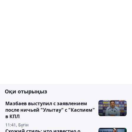
Оқи отырыңыз
Мазбаев выступил с заявлением
после ничьей "Улытау" с "Каспием"
в КПЛ
11:41, Бүгін
Схожий стиль: что известно о