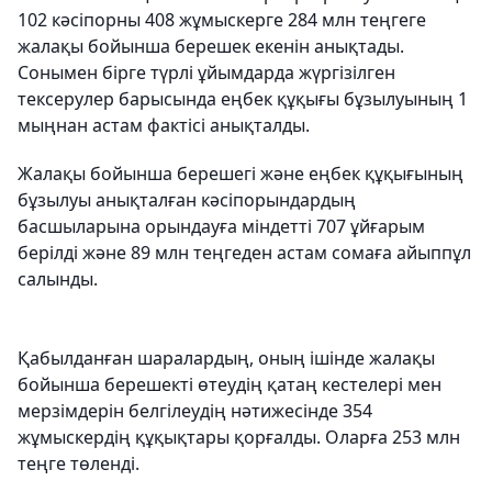
102 кәсіпорны 408 жұмыскерге 284 млн теңгеге
жалақы бойынша берешек екенін анықтады.
Сонымен бірге түрлі ұйымдарда жүргізілген
тексерулер барысында еңбек құқығы бұзылуының 1
мыңнан астам фактісі анықталды.
Жалақы бойынша берешегі және еңбек құқығының
бұзылуы анықталған кәсіпорындардың
басшыларына орындауға міндетті 707 ұйғарым
берілді және 89 млн теңгеден астам сомаға айыппұл
салынды.
Қабылданған шаралардың, оның ішінде жалақы
бойынша берешекті өтеудің қатаң кестелері мен
мерзімдерін белгілеудің нәтижесінде 354
жұмыскердің құқықтары қорғалды. Оларға 253 млн
теңге төленді.