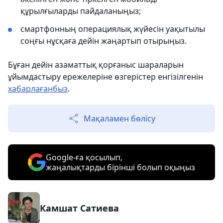
құрылғыларды пайдаланыңыз;
смартфонның операциялық жүйесін уақытылы
соңғы нұсқаға дейін жаңартып отырыңыз.
Бұған дейін азаматтық қорғаныс шараларын
ұйымдастыру ережелеріне өзгерістер енгізілгенін
хабарлағанбыз
.
Мақаламен бөлісу
Google-ға қосылып,
жаңалықтарды бірінші болып оқыңыз
Камшат Сатиева