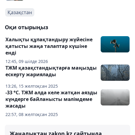
Қазақстан
Оқи отырыңыз
Халықты құлақтандыру жүйесіне
қатысты жаңа талаптар күшіне
енді
12:45, 09 шілде 2026
ТЖМ қазақстандықтарға маңызды
ескерту жариялады
13:26, 15 желтоқсан 2025
-33 °C. ТЖМ алда келе жатқан аязды
күндерге байланысты мәлімдеме
жасады
22:57, 08 желтоқсан 2025
Жаңалықтан zakon.kz сайтында