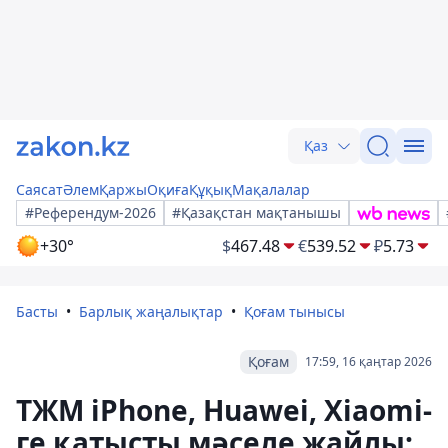
Қаз
Саясат
Әлем
Қаржы
Оқиға
Құқық
Мақалалар
#Референдум-2026
#Қазақстан мақтанышы
+30°
$
467.48
€
539.52
₽
5.73
Басты
Барлық жаңалықтар
Қоғам тынысы
Қоғам
17:59, 16 қаңтар 2026
ТЖМ iPhone, Huawei, Xiaomi-
ге қатысты мәселе жайлы: