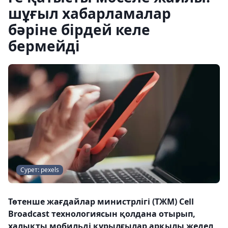
шұғыл хабарламалар
бәріне бірдей келе
бермейді
Сурет: pexels
Төтенше жағдайлар министрлігі (ТЖМ) Cell
Broadcast технологиясын қолдана отырып,
халықты мобильді құрылғылар арқылы жедел