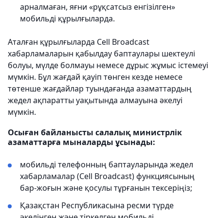
арналмаған, яғни «рұқсатсыз енгізілген»
мобильді құрылғыларда.
Аталған құрылғыларда Cell Broadcast
хабарламаларын қабылдау баптаулары шектеулі
болуы, мүлде болмауы немесе дұрыс жұмыс істемеуі
мүмкін. Бұл жағдай қауіп төнген кезде немесе
төтенше жағдайлар туындағанда азаматтардың
жедел ақпаратты уақытында алмауына әкелуі
мүмкін.
Осыған байланысты салалық министрлік
азаматтарға мыналарды ұсынады:
мобильді телефонның баптауларында жедел
хабарламалар (Cell Broadcast) функциясының
бар-жоғын және қосулы тұрғанын тексеріңіз;
Қазақстан Республикасына ресми түрде
әкелінген және тіркелген мобильді