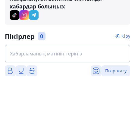
хабардар болыңыз:
Пікірлер
0
Кіру
Пікір жазу