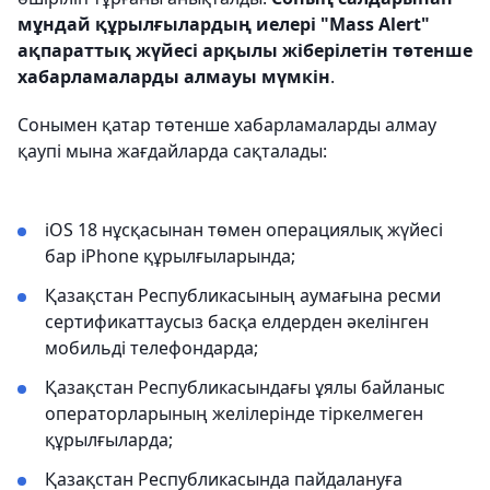
мұндай құрылғылардың иелері "Mass Alert"
ақпараттық жүйесі арқылы жіберілетін төтенше
хабарламаларды алмауы мүмкін
.
Сонымен қатар төтенше хабарламаларды алмау
қаупі мына жағдайларда сақталады:
iOS 18 нұсқасынан төмен операциялық жүйесі
бар iPhone құрылғыларында;
Қазақстан Республикасының аумағына ресми
сертификаттаусыз басқа елдерден әкелінген
мобильді телефондарда;
Қазақстан Республикасындағы ұялы байланыс
операторларының желілерінде тіркелмеген
құрылғыларда;
Қазақстан Республикасында пайдалануға