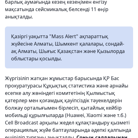
барлық аумағында кезең кезеңімен енгізу
мақсатында сейсмикалық белсенді 11 өңір
анықталды.
Қазіргі уақытта "Mass Alert" ақпараттық
жүйесіне Алматы, Шымкент қалалары, сондай-
ақ Алматы, Шығыс Қазақстан және Қызылорда
облыстары қосылды.
Жүргізіліп жатқан жұмыстар барысында ҚР Бас
прокуратурасы Құқықтық статистика және арнайы
есепке алу жөніндегі комитетінің Қылмыстық
қатерлер мен қоғамдық қауіпсіздік тәуекелдерін
болжау орталығымен бірлесіп, қытайлық кейбір
мобильді құрылғыларда (Huawei, Xiaomi және т.б.)
Cell Broadcast арқылы жедел құлақтандыру қызметі
операциялық жүйе баптауларында әдепкі қалпында
өшіріліп тұрғаны анықталды.
Соның салдарынан