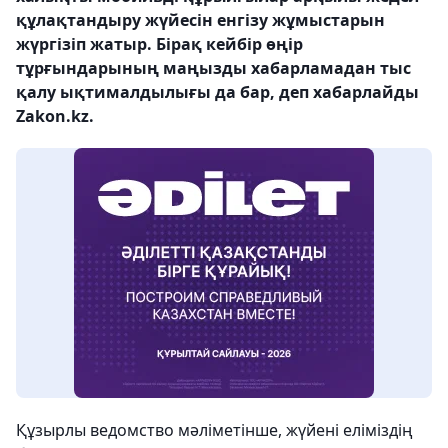
құлақтандыру жүйесін енгізу жұмыстарын
жүргізіп жатыр. Бірақ кейбір өңір
тұрғындарының маңызды хабарламадан тыс
қалу ықтималдылығы да бар, деп хабарлайды
Zakon.kz.
Құзырлы ведомство мәліметінше, жүйені еліміздің