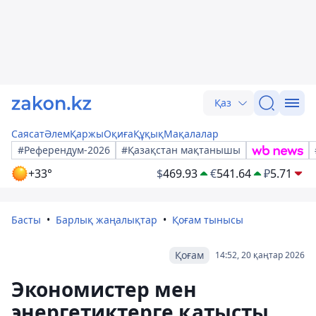
Қаз
Саясат
Әлем
Қаржы
Оқиға
Құқық
Мақалалар
#Референдум-2026
#Қазақстан мақтанышы
+33°
$
469.93
€
541.64
₽
5.71
Басты
Барлық жаңалықтар
Қоғам тынысы
Қоғам
14:52, 20 қаңтар 2026
Экономистер мен
энергетиктерге қатысты