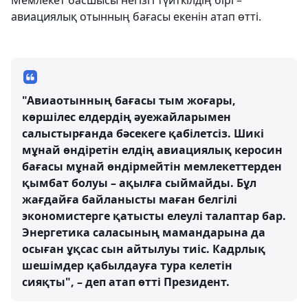
Мемлекет басшысы негізгі түйткілдің бірі –
авиациялық отынның бағасы екенін атап өтті.
"Авиаотынның бағасы тым жоғары,
көршілес елдердің әуежайларымен
салыстырғанда бәсекеге қабілетсіз. Шикі
мұнай өндіретін елдің авиациялық керосин
бағасы мұнай өндірмейтін мемлекеттерден
қымбат болуы – ақылға сыймайды. Бұл
жағдайға байланысты маған белгілі
экономистерге қатысты елеулі талаптар бар.
Энергетика саласының мамандарына да
осыған ұқсас сын айтылуы тиіс. Кадрлық
шешімдер қабылдауға тура келетін
сияқты", – деп атап өтті Президент.