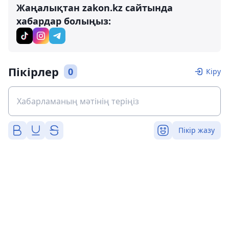
Жаңалықтан zakon.kz сайтында
хабардар болыңыз:
Пікірлер
0
Кіру
Пікір жазу