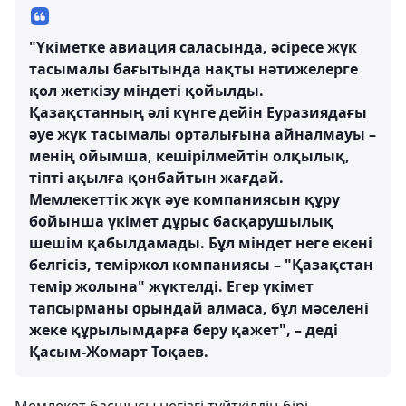
"Үкіметке авиация саласында, әсіресе жүк
тасымалы бағытында нақты нәтижелерге
қол жеткізу міндеті қойылды.
Қазақстанның әлі күнге дейін Еуразиядағы
әуе жүк тасымалы орталығына айналмауы –
менің ойымша, кешірілмейтін олқылық,
тіпті ақылға қонбайтын жағдай.
Мемлекеттік жүк әуе компаниясын құру
бойынша үкімет дұрыс басқарушылық
шешім қабылдамады. Бұл міндет неге екені
белгісіз, теміржол компаниясы – "Қазақстан
темір жолына" жүктелді. Егер үкімет
тапсырманы орындай алмаса, бұл мәселені
жеке құрылымдарға беру қажет", – деді
Қасым-Жомарт Тоқаев.