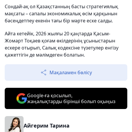
Сондай-ақ ол Қазақстанның басты стратегиялық
мақсаты – сапалы экономикалық өсім қарқынын
бәсеңдетпеу екенін тағы бір мәрте еске салды.
Айта кетейік, 2026 жылғы 20 қаңтарда Қасым-
Жомарт Тоқаев қоғам өкілдерінің ұсыныстарын
ескере отырып, Салық кодексіне түзетулер енгізу
қажеттігін де мәлімдеген болатын.
Мақаламен бөлісу
Google-ға қосылып,
жаңалықтарды бірінші болып оқыңыз
Айгерим Тарина