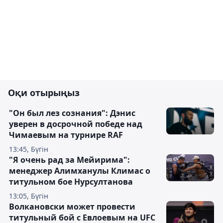
Оқи отырыңыз
"Он был лез сознания": Дэнис
уверен в досрочной победе над
Чимаевым на турнире RAF
13:45, Бүгін
"Я очень рад за Мейирима":
менеджер Алимханулы Климас о
титульном бое Нурсултанова
13:05, Бүгін
Волкановски может провести
титульный бой с Евлоевым на UFC