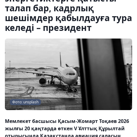
талап бар, кадрлық
шешімдер қабылдауға тура
келеді – президент
Фото: unsplash
Мемлекет басшысы Қасым-Жомарт Тоқаев 2026
жылғы 20 қаңтарда өткен V Ұлттық Құрылтай
отырысында Қазақстанда авиация саласын