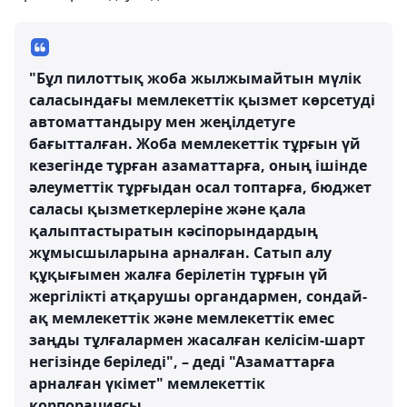
"Бұл пилоттық жоба жылжымайтын мүлік
саласындағы мемлекеттік қызмет көрсетуді
автоматтандыру мен жеңілдетуге
бағытталған. Жоба мемлекеттік тұрғын үй
кезегінде тұрған азаматтарға, оның ішінде
әлеуметтік тұрғыдан осал топтарға, бюджет
саласы қызметкерлеріне және қала
қалыптастыратын кәсіпорындардың
жұмысшыларына арналған. Сатып алу
құқығымен жалға берілетін тұрғын үй
жергілікті атқарушы органдармен, сондай-
ақ мемлекеттік және мемлекеттік емес
заңды тұлғалармен жасалған келісім-шарт
негізінде беріледі", – деді "Азаматтарға
арналған үкімет" мемлекеттік
корпорациясы.