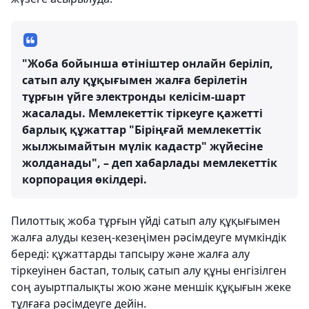
"Жоба бойынша өтініштер онлайн беріліп,
сатып алу құқығымен жалға берілетін
тұрғын үйге электронды келісім-шарт
жасалады. Мемлекеттік тіркеуге қажетті
барлық құжаттар "Біріңғай мемлекеттік
жылжымайтын мүлік кадастр" жүйесіне
жолданады", – деп хабарлады мемлекеттік
корпорация өкілдері.
Пилоттық жоба тұрғын үйді сатып алу құқығымен
жалға алуды кезең-кезеңімен рәсімдеуге мүмкіндік
береді: құжаттарды тапсыру және жалға алу
тіркеуінен бастап, толық сатып алу құны енгізілген
соң ауыртпалықты жою және меншік құқығын жеке
тұлғаға рәсімдеуге дейін.