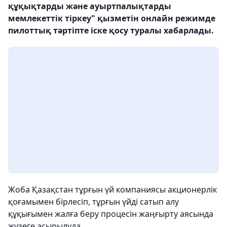
құқықтарды және ауыртпалықтарды
мемлекеттік тіркеу" қызметін онлайн режимде
пилоттық тәртіпте іске қосу туралы хабарлады.
Жоба Қазақстан тұрғын үй компаниясы акционерлік
қоғамымен бірлесіп, тұрғын үйді сатып алу
құқығымен жалға беру процесін жаңғырту аясында
жүзеге асырылуда.