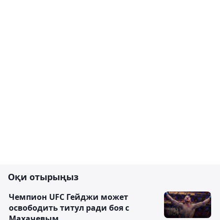
Оқи отырыңыз
Чемпион UFC Гейджи может
освободить титул ради боя с
Махачевым