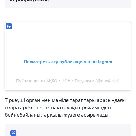
Посмотреть эту публикацию в Instagram
Публикация от ХҚКО • ЦОН • Госуслуги (@gov4c.kz)
Тіркеуші орган мен мәміле тараптары арасындағы
өзара әрекеттестік нақты уақыт режиміндегі
бейнебайланыс арқылы жүзеге асырылады.