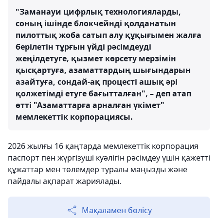
"Заманауи цифрлық технологияларды,
соның ішінде блокчейнді қолданатын
пилоттық жоба сатып алу құқығымен жалға
берілетін тұрғын үйді рәсімдеуді
жеңілдетуге, қызмет көрсету мерзімін
қысқартуға, азаматтардың шығындарын
азайтуға, сондай-ақ процесті ашық әрі
қолжетімді етуге бағытталған", – деп атап
өтті "Азаматтарға арналған үкімет"
мемлекеттік корпорациясы.
2026 жылғы 16 қаңтарда мемлекеттік корпорация
паспорт пен жүргізуші куәлігін рәсімдеу үшін қажетті
құжаттар мен төлемдер туралы маңызды және
пайдалы ақпарат жариялады.
Мақаламен бөлісу