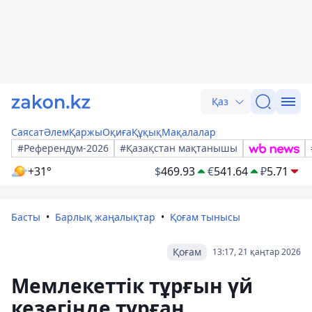
Қаз
Саясат
Әлем
Қаржы
Оқиға
Құқық
Мақалалар
#Референдум-2026
#Қазақстан мақтанышы
+31°
$
469.93
€
541.64
₽
5.71
Басты
Барлық жаңалықтар
Қоғам тынысы
Қоғам
13:17, 21 қаңтар 2026
Мемлекеттік тұрғын үй
кезегінде тұрған