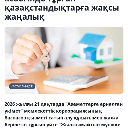
қазақстандықтарға жақсы
жаңалық
Фото: freepik
2026 жылғы 21 қаңтарда "Азаматтарға арналған
үкімет" мемлекеттік корпорациясының
баспасөз қызметі сатып алу құқығымен жалға
берілетін тұрғын үйге "Жылжымайтын мүлікке