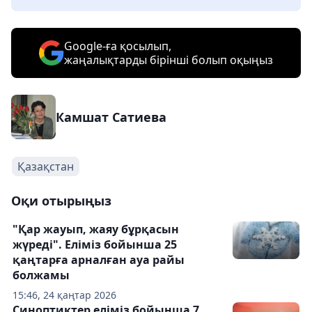
Google-ға қосылып,
жаңалықтарды бірінші болып оқыңыз
Камшат Сатиева
Қазақстан
Оқи отырыңыз
"Қар жауып, жаяу бұрқасын
жүреді". Еліміз бойынша 25
қаңтарға арналған ауа райы
болжамы
15:46, 24 қаңтар 2026
Синоптиктер еліміз бойынша 7