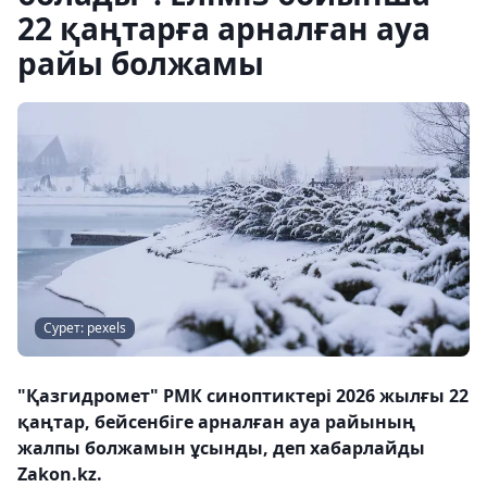
22 қаңтарға арналған ауа
райы болжамы
Сурет: pexels
"Қазгидромет" РМК синоптиктері 2026 жылғы 22
қаңтар, бейсенбіге арналған ауа райының
жалпы болжамын ұсынды, деп хабарлайды
Zakon.kz.