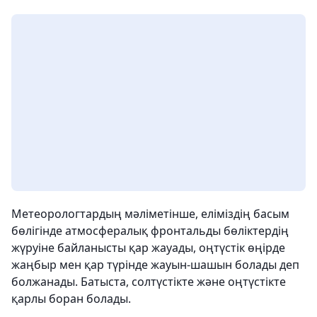
Метеорологтардың мәліметінше, еліміздің басым
бөлігінде атмосфералық фронтальды бөліктердің
жүруіне байланысты қар жауады, оңтүстік өңірде
жаңбыр мен қар түрінде жауын-шашын болады деп
болжанады. Батыста, солтүстікте және оңтүстікте
қарлы боран болады.