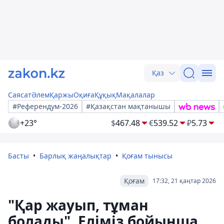
Қаз
Саясат
Әлем
Қаржы
Оқиға
Құқық
Мақалалар
#Референдум-2026
#Қазақстан мақтанышы
+23°
$
467.48
€
539.52
₽
5.73
Басты
Барлық жаңалықтар
Қоғам тынысы
Қоғам
17:32, 21 қаңтар 2026
"Қар жауып, тұман
болады". Еліміз бойынша