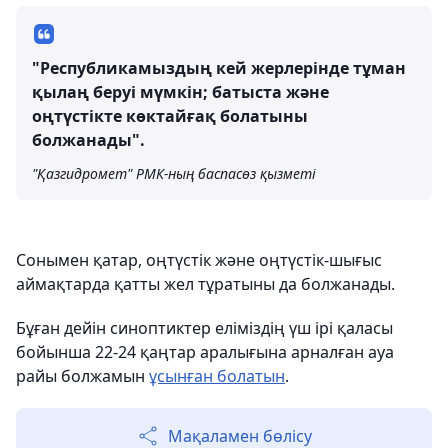
"Республикамыздың кей жерлерінде тұман
қылаң беруі мүмкін; батыста және
оңтүстікте көктайғақ болатыны
болжанады".
"Қазгидромет" РМК-ның баспасөз қызметі
Сонымен қатар, оңтүстік және оңтүстік-шығыс
аймақтарда қатты жел тұратыны да болжанады.
Бұған дейін синоптиктер еліміздің үш ірі қаласы
бойынша 22-24 қаңтар аралығына арналған ауа
райы болжамын
ұсынған болатын
.
Мақаламен бөлісу