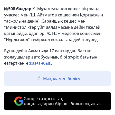
№508 бағдар
Қ. Мұхамедханов көшесінің жаңа
учаскесімен (Ш. Айтматов көшесінен Қорғалжын
тасжолына дейін), Сарайшық көшесімен
"Министрліктер үйі" аялдамасына дейін тікелей
қатынайды, одан әрі Ж. Нәжімеденов көшесімен
"Нұрлы жол" теміржол вокзалына дейін жүреді.
Бұған дейін Алматыда 17 қаңтардан бастап
жолаушылар автобусының бірі жүріс бағытын
өзгерткенін
жазғанбыз
.
Мақаламен бөлісу
Google-ға қосылып,
жаңалықтарды бірінші болып оқыңыз