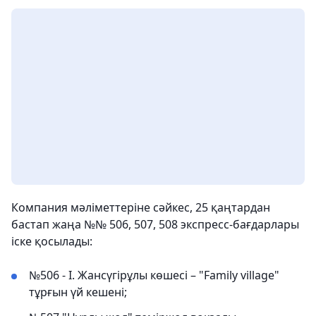
Компания мәліметтеріне сәйкес, 25 қаңтардан
бастап жаңа №№ 506, 507, 508 экспресс-бағдарлары
іске қосылады:
№506 - І. Жансүгірұлы көшесі – "Family village"
тұрғын үй кешені;