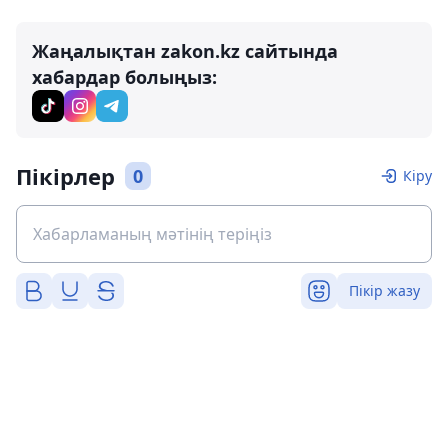
Жаңалықтан zakon.kz сайтында
хабардар болыңыз:
Пікірлер
0
Кіру
Пікір жазу