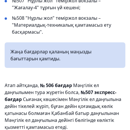
№507 "Нұрлы жол" теміржол вокзалы –
"Жағалау-4" тұрғын үй кешені;
№508 "Нұрлы жол" теміржол вокзалы –
"Материалдық-техникалық қамтамасыз ету
басқармасы".
Жаңа бағдарлар қаланың маңызды
бағыттарын қамтиды.
Атап айтқанда,
№ 506 бағдар
Мәңгілік ел
даңғылымен тура жүретін болса,
№507 экспресс-
бағдар
Сығанақ көшесімен Мәңгілік ел даңғылына
дейін тікелей жүріп, бұған дейін қоғамдық көлік
қатынасы болмаған Қабанбай батыр даңғылынан
Мәңгілік ел даңғылына дейінгі бөлігінде көліктік
қызметті қамтамасыз етеді.