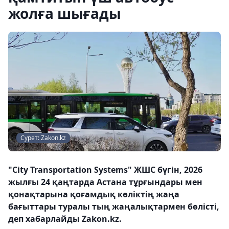
жолға шығады
Сурет: Zakon.kz
"City Transportation Systems" ЖШС бүгін, 2026
жылғы 24 қаңтарда Астана тұрғындары мен
қонақтарына қоғамдық көліктің жаңа
бағыттары туралы тың жаңалықтармен бөлісті,
деп хабарлайды Zakon.kz.