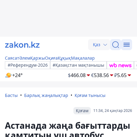
Қаз
Саясат
Әлем
Қаржы
Оқиға
Құқық
Мақалалар
#Референдум-2026
#Қазақстан мақтанышы
+24°
$
466.08
€
538.56
₽
5.65
Басты
Барлық жаңалықтар
Қоғам тынысы
Қоғам
11:34, 24 қаңтар 2026
Астанада жаңа бағыттарды
қамтитын үш автобус