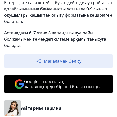
Естеріңізге сала кетейік, бұған дейін де ауа райының
қолайсыздығына байланысты Астанада 0-9 сынып
оқушылары қашықтан оқыту форматына көшірілген
болатын.
Астанадағы 6, 7 және 8 ақпандағы ауа райы
болжамымен төмендегі сілтеме арқылы танысуға
болады.
Мақаламен бөлісу
Google-ға қосылып,
жаңалықтарды бірінші болып оқыңыз
Айгерим Тарина