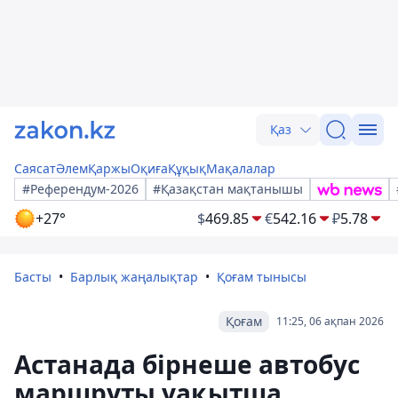
Қаз
Саясат
Әлем
Қаржы
Оқиға
Құқық
Мақалалар
#Референдум-2026
#Қазақстан мақтанышы
+27°
$
469.85
€
542.16
₽
5.78
Басты
Барлық жаңалықтар
Қоғам тынысы
Қоғам
11:25, 06 ақпан 2026
Астанада бірнеше автобус
маршруты уақытша