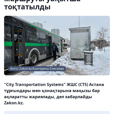
тоқтатылды
Фото: Zakon.kz/Екатерина Елисеева
"City Transportation Systems" ЖШС (CTS) Астана
тұрғындары мен қонақтарына маңызы бар
ақпаратты жариялады, деп хабарлайды
Zakon.kz.