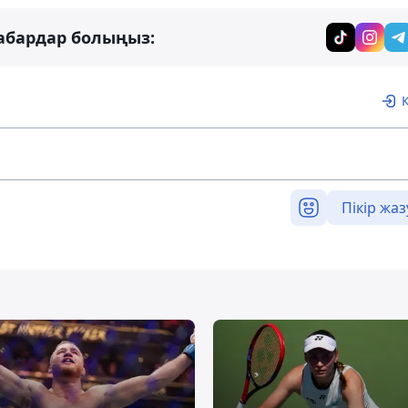
абардар болыңыз:
Пікір жаз