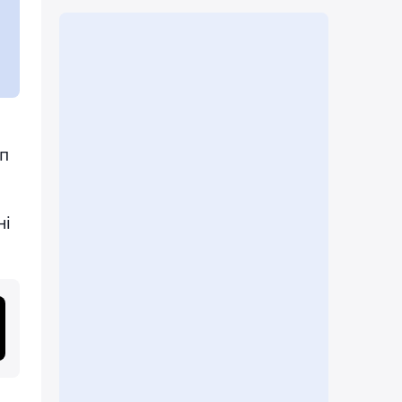
ып
ні