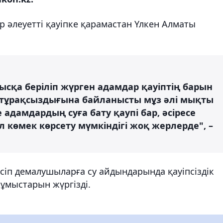
 әлеуетті қауіпке қарамастан Үлкен Алматы
қа беріліп жүрген адамдар қауіптің барын
 тұрақсыздығына байланысты мұз әлі мықты
дамдардың суға бату қаупі бар, әсіресе
 көмек көрсету мүмкіндігі жоқ жерлерде", –
сіп демалушыларға су айдындарында қауіпсіздік
жұмыстарын жүргізді.