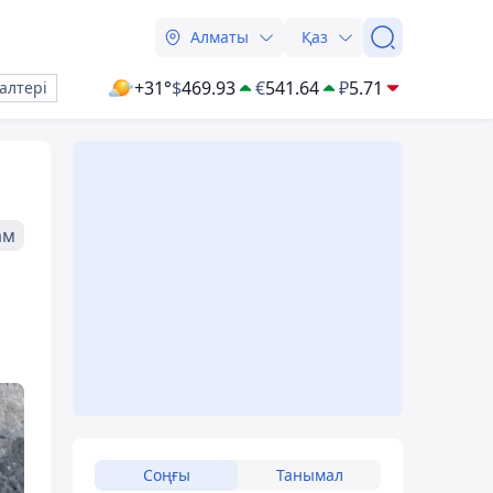
Алматы
Қаз
+31°
$
469.93
€
541.64
₽
5.71
алтері
ам
Соңғы
Танымал