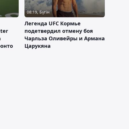
08:19, Бүгін
Легенда UFC Кормье
ter
подетвердил отмену боя
а
Чарльза Оливейры и Армана
ронто
Царукяна