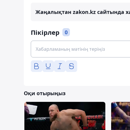
Жаңалықтан zakon.kz сайтында х
Пікірлер
0
Оқи отырыңыз