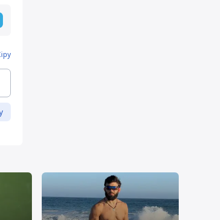
Кіру
у