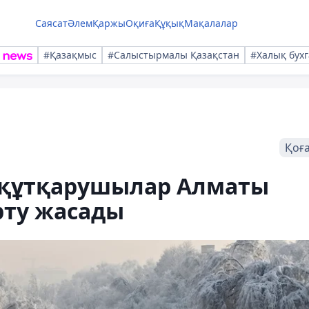
Саясат
Әлем
Қаржы
Оқиға
Құқық
Мақалалар
#Қазақмыс
#Салыстырмалы Қазақстан
#Халық бухг
Қоғ
р: құтқарушылар Алматы
рту жасады