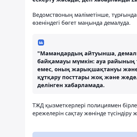
Ведомствоның мәліметінше, тұрғындар
өзеніндегі бөгет маңында демалуда.
"Мамандардың айтуынша, демалыс
байқамауы мүмкін: ауа райының
емес, оның жарықшақтануы және а
құтқару посттары жоқ және жедел
делінген хабарламада.
ТЖД қызметкерлері полициямен бірле
ережелерін сақтау жөнінде түсіндіру 