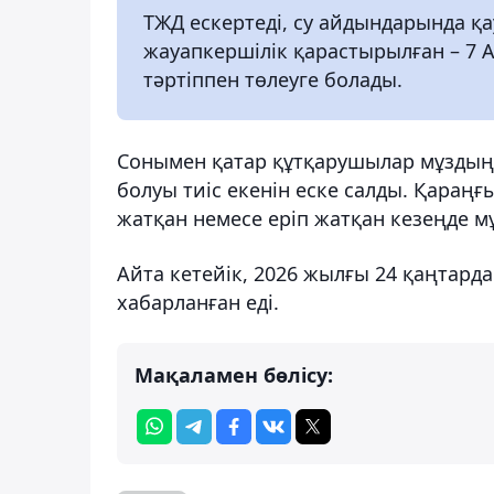
ТЖД ескертеді, су айдындарында қау
жауапкершілік қарастырылған – 7 А
тәртіппен төлеуге болады.
Сонымен қатар құтқарушылар мұздың б
болуы тиіс екенін еске салды. Қараңғ
жатқан немесе еріп жатқан кезеңде м
Айта кетейік, 2026 жылғы 24 қаңтар
хабарланған еді.
Мақаламен бөлісу: