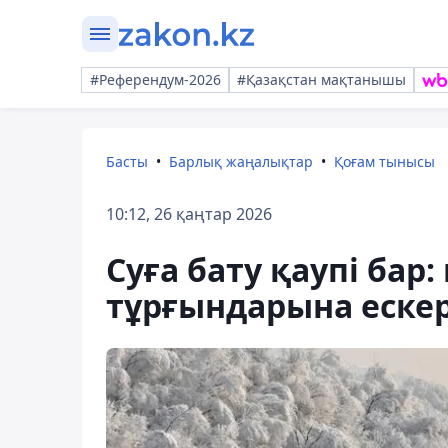
#Референдум-2026
#Қазақстан мақтанышы
Басты
Барлық жаңалықтар
Қоғам тынысы
10:12, 26 қаңтар 2026
Суға бату қаупі ба
тұрғындарына еске