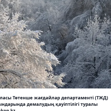
ласы Төтенше жағдайлар департаменті (ТЖД)
дындарында демалудың қауіптілігі туралы
kon.kz.