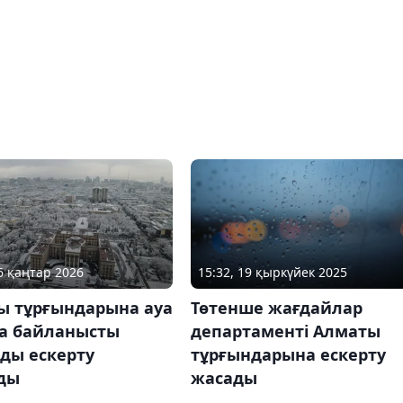
16 қаңтар 2026
15:32, 19 қыркүйек 2025
ы тұрғындарына ауа
Төтенше жағдайлар
а байланысты
департаменті Алматы
ды ескерту
тұрғындарына ескерту
ды
жасады