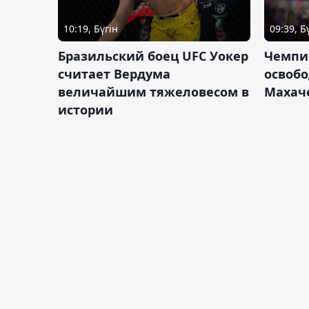
10:19, Бүгін
09:39, Б
Бразильский боец UFC Уокер
Чемпи
считает Вердума
освобо
величайшим тяжеловесом в
Махач
истории