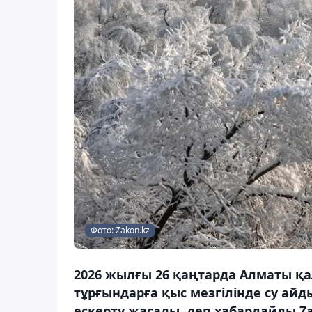
Фото: Zakon.kz
2026 жылғы 26 қаңтарда Алматы қа
тұрғындарға қыс мезгілінде су ай
ескерту жасады, деп хабарлайды Za