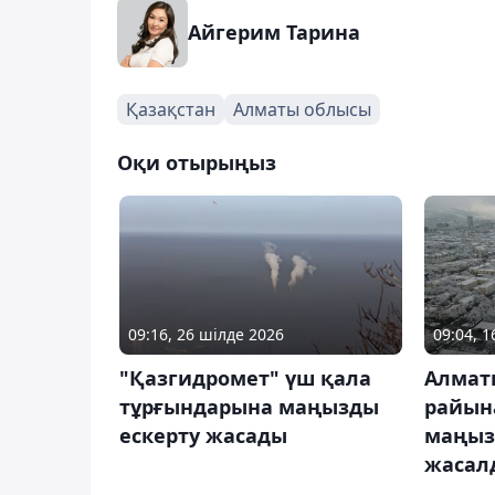
Айгерим Тарина
Қазақстан
Алматы облысы
Оқи отырыңыз
09:16, 26 шілде 2026
09:04, 
"Қазгидромет" үш қала
Алмат
тұрғындарына маңызды
райын
ескерту жасады
маңыз
жасал