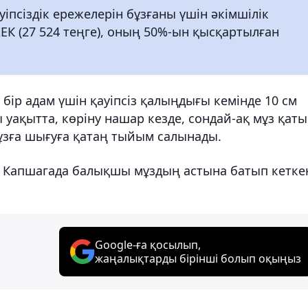
іпсіздік ережелерін бұзғаны үшін әкімшілік
ЕК (27 524 теңге), оның 50%-ын қысқартылған
ір адам үшін қауіпсіз қалыңдығы кемінде 10 см
ы уақытта, көріну нашар кезде, сондай-ақ мұз қат
ұзға шығуға қатаң тыйым салынады.
да Капшагада балықшы мұздың астына батып кетке
Google-ға қосылып,
жаңалықтарды бірінші болып оқыңыз