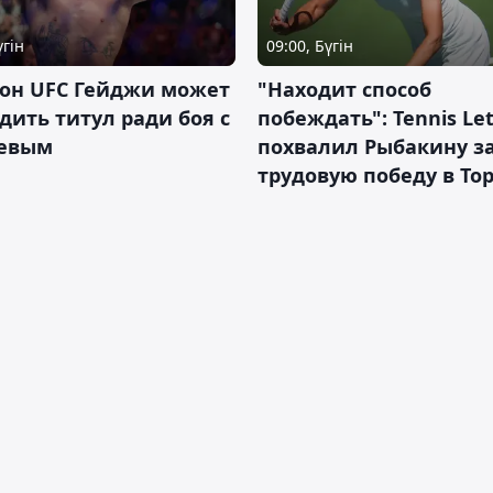
үгін
09:00, Бүгін
он UFC Гейджи может
"Находит способ
дить титул ради боя с
побеждать": Tennis Let
евым
похвалил Рыбакину з
трудовую победу в То