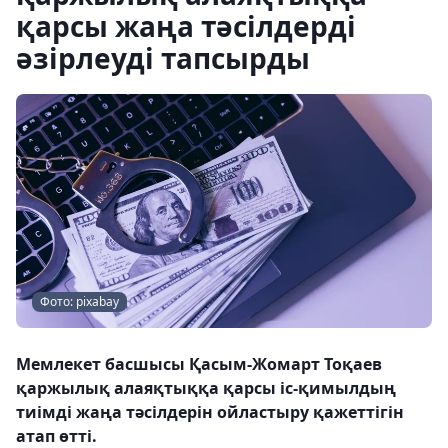
қарсы жаңа тәсілдерді
әзірлеуді тапсырды
Фото: pixabay
Мемлекет басшысы Қасым-Жомарт Тоқаев
қаржылық алаяқтыққа қарсы іс-қимылдың
тиімді жаңа тәсілдерін ойластыру қажеттігін
атап өтті.