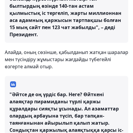
былтырдың өзінде 140-тан астам
қылмыстық іс тергеліп, жарты миллионнан
аса адамның қаржысын тартпақшы болған
15 мың сайт пен 123 чат жабылды", – деді
Президент.
Алайда, оның сөзінше, қабылданып жатқан шаралар
мен түсіндіру жұмыстары жағдайды түбегейлі
өзгерте алмай отыр.
"Әйтсе де оң үрдіс бар. Неге? Өйткені
алаяқтар пирамиданы түрлі қаржы
құралдары сияқты ұсынады. Ал азаматтар
олардың арбауына түсіп, бар тапқан-
таянғанынан айырылып қалып жатыр.
Сондықтан қаржылық алаяқтыққа қарсы іс-