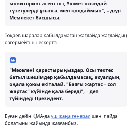
мониторинг агенттігі, Үкімет осындай
түзетулерді ұсынса, мен қолдаймын", – деді
Мемлекет басшысы.
Тоқаев шаралар қабылдамаған жағдайда жағдайдың
өзгермейтінін ескертті.
"Мәселені қарастырыңыздар. Осы тектес
батыл шешімдер қабылдамасақ, ахуалдың
оңала қоюы екіталай. "Баяғы жартас – сол
жартас" күйінде қала береді", – деп
түйіндеді Президент.
Бұған дейін ҚМА-да
үш жаңа генерал
шені пайда
болатыны жайында жазғанбыз.