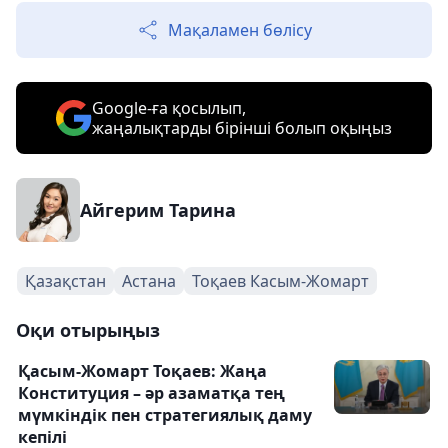
Мақаламен бөлісу
Google-ға қосылып,
жаңалықтарды бірінші болып оқыңыз
Айгерим Тарина
Қазақстан
Астана
Тоқаев Касым-Жомарт
Оқи отырыңыз
Қасым-Жомарт Тоқаев: Жаңа
Конституция – әр азаматқа тең
мүмкіндік пен стратегиялық даму
кепілі