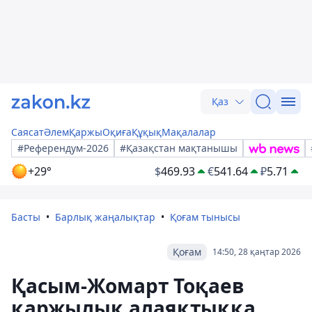
Қаз
Саясат
Әлем
Қаржы
Оқиға
Құқық
Мақалалар
#Референдум-2026
#Қазақстан мақтанышы
+29°
$
469.93
€
541.64
₽
5.71
Басты
Барлық жаңалықтар
Қоғам тынысы
Қоғам
14:50, 28 қаңтар 2026
Қасым-Жомарт Тоқаев
қаржылық алаяқтыққа