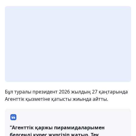
Бұл туралы президент 2026 жылдың 27 қаңтарында
Агенттік қызметіне қатысты жиында айтты.
"Агенттік қаржы пирамидаларымен
белсенді күрес жүргізіп жатыр. Тек