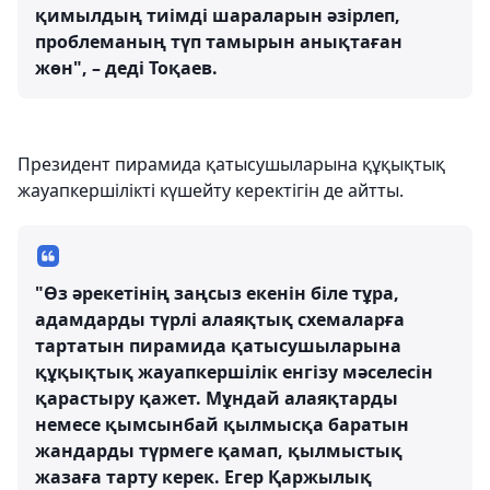
қимылдың тиімді шараларын әзірлеп,
проблеманың түп тамырын анықтаған
жөн", – деді Тоқаев.
Президент пирамида қатысушыларына құқықтық
жауапкершілікті күшейту керектігін де айтты.
"Өз әрекетінің заңсыз екенін біле тұра,
адамдарды түрлі алаяқтық схемаларға
тартатын пирамида қатысушыларына
құқықтық жауапкершілік енгізу мәселесін
қарастыру қажет. Мұндай алаяқтарды
немесе қымсынбай қылмысқа баратын
жандарды түрмеге қамап, қылмыстық
жазаға тарту керек. Егер Қаржылық