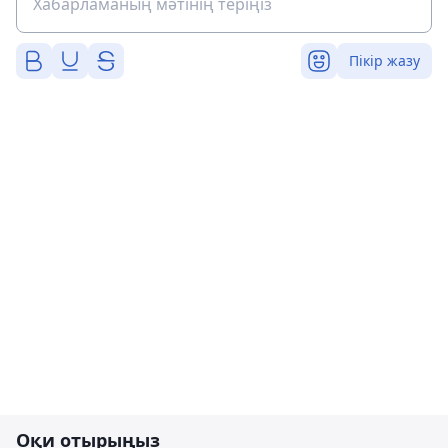
Пікір жазу
Оқи отырыңыз