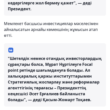
кедергілерге жол бермеу қажет", — деді
Президент.
Мемлекет басшысы инвестициялар мәселесімен
айналысатын арнайы көмекшінің жұмысын атап
өтті.
"Шетелдік немесе отандық инвесторлардың
сұрақтары болса, Мұрат Нұртілеуге Focal
point ретінде шағымдануға болады. Ал
халықаралық қаржы институттарымен
Стратегиялық жоспарлау және реформалар
агенттігінің төрағасы – Президенттің
кеңесшісі Әсет Ерғалиев байланыста
болады", — деді Қасым-Жомарт Тоқаев.