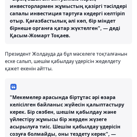
инвесторлармен жұмыстың қазіргі тәсілдері
сапалы инвестиция тартуға кедергі келтіріп
отыр. Қағазбастылық әлі көп, бір міндет
бірнеше органға қатар жүктелген", — деді
Қасым-Жомарт Тоқаев.
Президент Жолдауда да бұл мәселеге тоқталғанын
еске салып, шешім қабылдау үдерісін жеделдету
қажет екенін айтты.
"Мекемелер арасында біртұтас әрі өзара
келісілген байланыс жүйесін қалыптастыру
керек. Бір сөзбен, шешім қабылдау және
үйлестіру жұмысы бір жерден жүзеге
асырылуға тиіс. Шешім қабылдау үдерісін
созуға болмайды, оны тездету керек", —