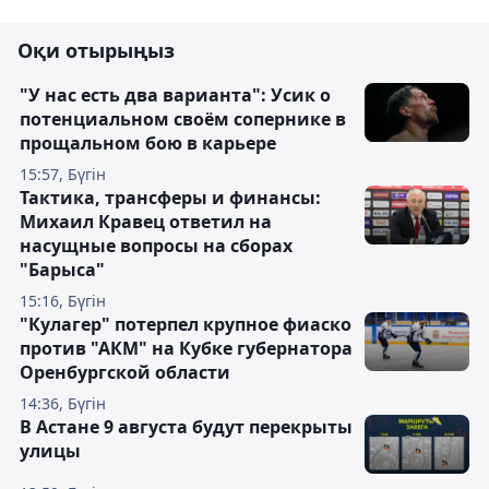
Оқи отырыңыз
"У нас есть два варианта": Усик о
потенциальном своём сопернике в
прощальном бою в карьере
15:57, Бүгін
Тактика, трансферы и финансы:
Михаил Кравец ответил на
насущные вопросы на сборах
"Барыса"
15:16, Бүгін
"Кулагер" потерпел крупное фиаско
против "АКМ" на Кубке губернатора
Оренбургской области
14:36, Бүгін
В Астане 9 августа будут перекрыты
улицы