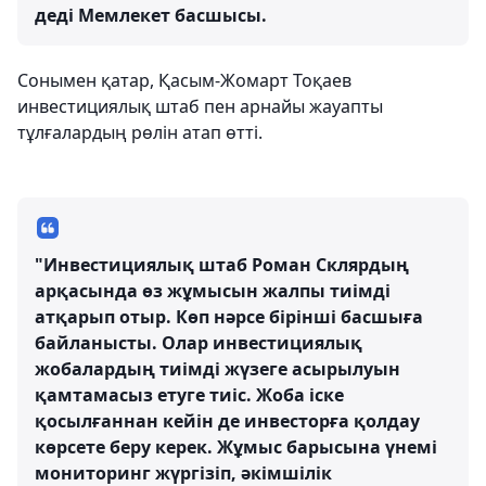
деді Мемлекет басшысы.
Сонымен қатар, Қасым-Жомарт Тоқаев
инвестициялық штаб пен арнайы жауапты
тұлғалардың рөлін атап өтті.
"Инвестициялық штаб Роман Склярдың
арқасында өз жұмысын жалпы тиімді
атқарып отыр. Көп нәрсе бірінші басшыға
байланысты. Олар инвестициялық
жобалардың тиімді жүзеге асырылуын
қамтамасыз етуге тиіс. Жоба іске
қосылғаннан кейін де инвесторға қолдау
көрсете беру керек. Жұмыс барысына үнемі
мониторинг жүргізіп, әкімшілік