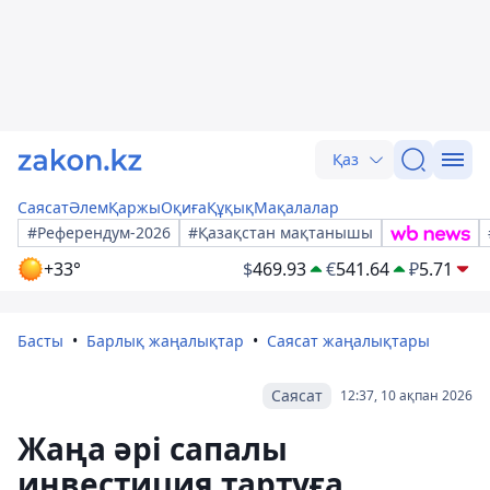
Қаз
Саясат
Әлем
Қаржы
Оқиға
Құқық
Мақалалар
#Референдум-2026
#Қазақстан мақтанышы
+33°
$
469.93
€
541.64
₽
5.71
Басты
Барлық жаңалықтар
Саясат жаңалықтары
Саясат
12:37, 10 ақпан 2026
Жаңа әрі сапалы
инвестиция тартуға