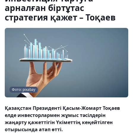
арналған біртұтас
стратегия қажет – Тоқаев
Фото: pixabay
Қазақстан Президенті Қасым-Жомарт Тоқаев
елде инвесторлармен жұмыс тәсілдерін
жаңарту қажеттігін Үкіметтің кеңейтілген
отырысында атап өтті.