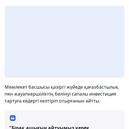
Мемлекет басшысы қазіргі жүйеде қағазбастылық
пен жауапкершіліктің бөлінуі сапалы инвестиция
тартуға кедергі келтіріп отырғанын айтты.
"Бірақ ашығын айтуымыз керек,