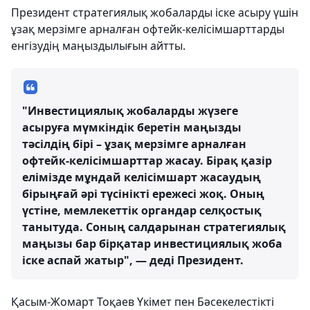
Президент стратегиялық жобаларды іске асыру үшін
ұзақ мерзімге арналған офтейк-келісімшарттарды
енгізудің маңыздылығын айтты.
"Инвестициялық жобаларды жүзеге
асыруға мүмкіндік беретін маңызды
тәсілдің бірі – ұзақ мерзімге арналған
офтейк-келісімшарттар жасау. Бірақ қазір
елімізде мұндай келісімшарт жасаудың
бірыңғай әрі түсінікті ережесі жоқ. Оның
үстіне, мемлекеттік органдар селқостық
танытуда. Соның салдарынан стратегиялық
маңызы бар бірқатар инвестициялық жоба
іске аспай жатыр", — деді Президент.
Қасым-Жомарт Тоқаев Үкімет пен Бәсекелестікті