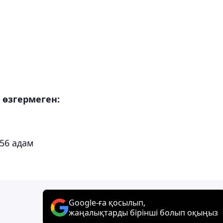
е өзгермеген:
156 адам
Google-ға қосылып,
жаңалықтарды бірінші болып оқыңыз