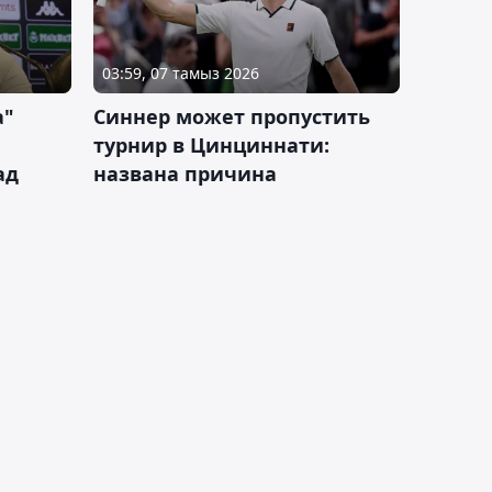
03:59, 07 тамыз 2026
а"
Синнер может пропустить
турнир в Цинциннати:
ад
названа причина