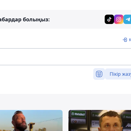
абардар болыңыз:
Пікір жаз