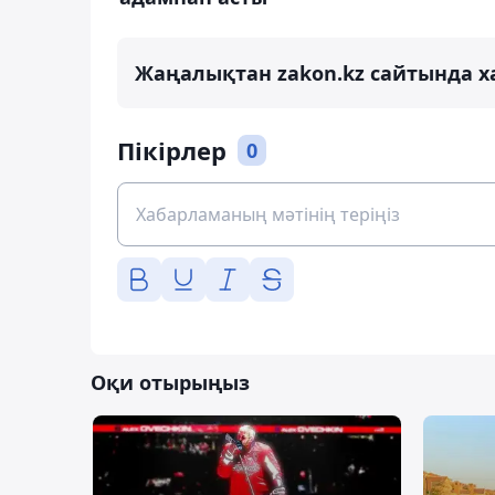
Жаңалықтан zakon.kz сайтында х
Пікірлер
0
Оқи отырыңыз