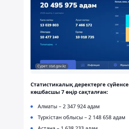
Сурет: stat.gov.kz
Статистикалық деректерге сүйенс
көшбасшы 7 өңір сақталған:
Алматы – 2 347 924 адам
Түркістан облысы – 2 148 658 адам
Астана – 1 638 233 адам