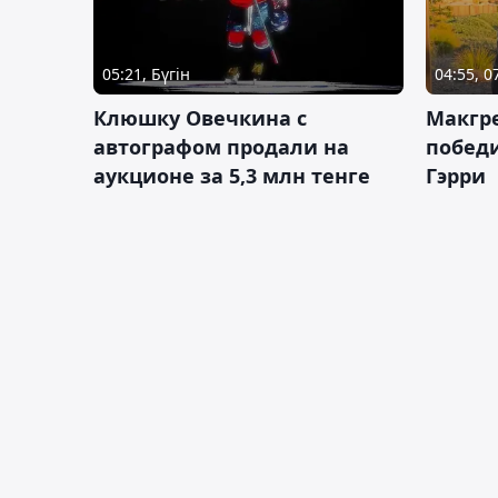
05:21, Бүгін
04:55, 
Клюшку Овечкина с
Макгре
автографом продали на
победи
аукционе за 5,3 млн тенге
Гэрри