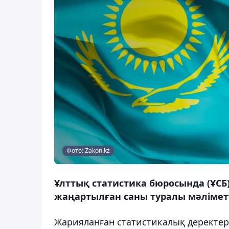
Фото: Zakon.kz
Ұлттық статистика бюросында (ҰСБ
жаңартылған саны туралы мәлімет
Жарияланған статистикалық деректер