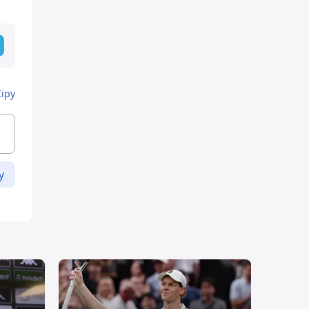
Кіру
у