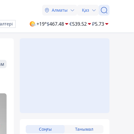
Алматы
Қаз
+19°
$
467.48
€
539.52
₽
5.73
алтері
ам
Соңғы
Танымал