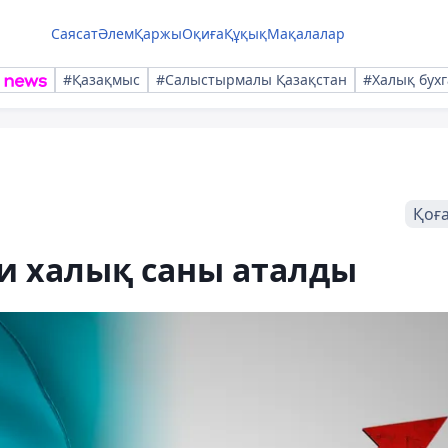
Саясат
Әлем
Қаржы
Оқиға
Құқық
Мақалалар
#Қазақмыс
#Салыстырмалы Қазақстан
#Халық бухг
Қоғ
и халық саны аталды