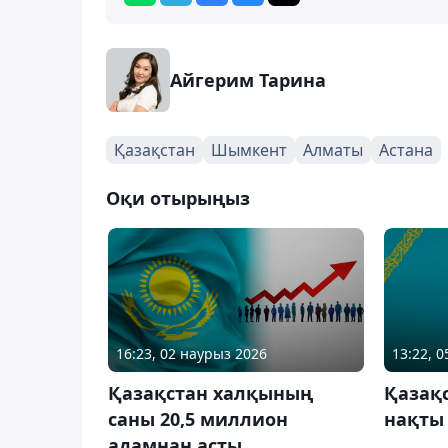
Айгерим Тарина
Қазақстан
Шымкент
Алматы
Астана
Оқи отырыңыз
16:23, 02 наурыз 2026
13:22, 
Қазақстан халқының
Қазақ
саны 20,5 миллион
нақты 
адамнан асты