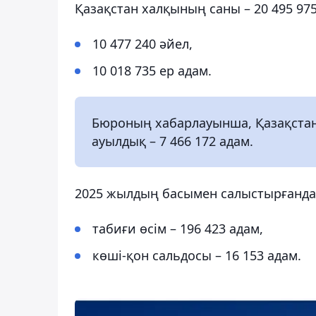
Қазақстан халқының саны – 20 495 975
10 477 240 әйел,
10 018 735 ер адам.
Бюроның хабарлауынша, Қазақстанд
ауылдық – 7 466 172 адам.
2025 жылдың басымен салыстырғанда х
табиғи өсім – 196 423 адам,
көші-қон сальдосы – 16 153 адам.