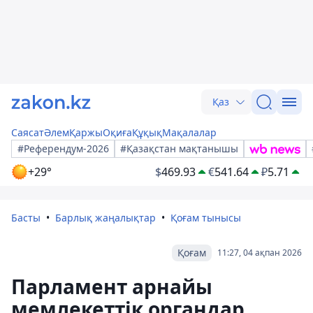
Қаз
Саясат
Әлем
Қаржы
Оқиға
Құқық
Мақалалар
#Референдум-2026
#Қазақстан мақтанышы
+29°
$
469.93
€
541.64
₽
5.71
Басты
Барлық жаңалықтар
Қоғам тынысы
Қоғам
11:27, 04 ақпан 2026
Парламент арнайы
мемлекеттік органдар