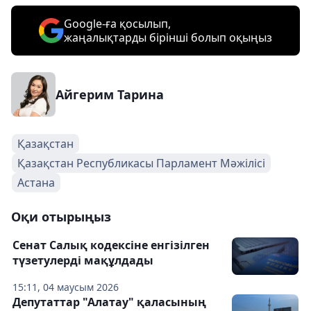
Google-ға қосылып,
жаңалықтарды бірінші болып оқыңыз
Айгерим Тарина
Қазақстан
Қазақстан Республикасы Парламент Мәжілісі
Астана
Оқи отырыңыз
Сенат Салық кодексіне енгізілген
түзетулерді мақұлдады
15:11, 04 маусым 2026
Депутаттар "Алатау" қаласының