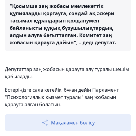
"Қосымша заң жобасы мемлекеттік
құпияларды қорғауға, сондай-ақ әскери-
тасымал құралдарын қолданумен
байланысты құқық бұзушылықтардың
алдын алуға бағытталған. Комитет заң
жобасын қарауға дайын", – деді депутат.
Депутаттар заң жобасын қарауға алу туралы шешім
қабылдады.
Естеріңізге сала кетейік, бұған дейін Парламент
"Психологиялық қызмет туралы" заң жобасын
қарауға алған болатын.
Мақаламен бөлісу