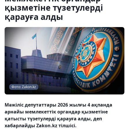
қызметіне түзетулерді
қарауға алды
Фото: Zakon.kz
Мәжіліс депутаттары 2026 жылғы 4 ақпанда
арнайы мемлекеттік органдар қызметіне
қатысты түзетулерді қарауға алды, деп
хабарлайды Zakon.kz тілшісі.