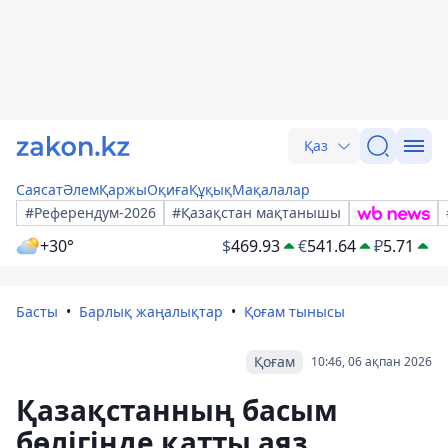
Қаз
Саясат
Әлем
Қаржы
Оқиға
Құқық
Мақалалар
#Референдум-2026
#Қазақстан мақтанышы
+30°
$
469.93
€
541.64
₽
5.71
Басты
Барлық жаңалықтар
Қоғам тынысы
Қоғам
10:46, 06 ақпан 2026
Қазақстанның басым
бөлігінде қатты аяз