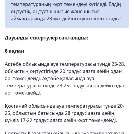
температураның күрт төмендеуі күтіледі. Елдің
оңтүстік, оңтүстік-шығыс және шығыс
аймақтарында 28 м/с дейінгі күшті жел соғады".
Дауылды ескертулер сақталады:
6 ақпан
Ақтөбе облысында ауа температурасы түнде 23-28,
облыстың оңтүстігінде 20 градус аязға дейін одан
әрі төмендейді. Ақтөбе қаласында ауа
температурасы түнде 23-25 градус аязға дейін одан
әрі төмендейді.
Қостанай облысында ауа температурасы түнде 20-
25, облыстың батысында 28 градус аязға дейін,
күндіз 17-22 градус аязға дейін күрт төмендейді.
Солтүстік Қазақстан облысында ауа температурасы