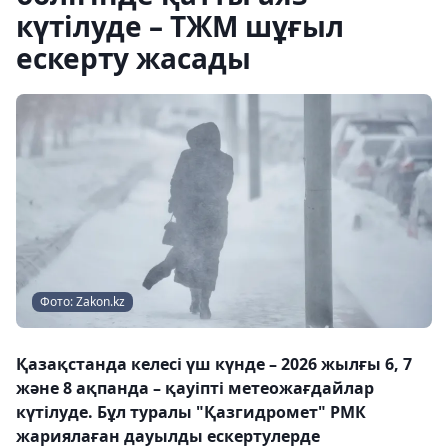
күтілуде – ТЖМ шұғыл
ескерту жасады
Фото: Zakon.kz
Қазақстанда келесі үш күнде – 2026 жылғы 6, 7
және 8 ақпанда – қауіпті метеожағдайлар
күтілуде. Бұл туралы "Қазгидромет" РМК
жариялаған дауылды ескертулерде