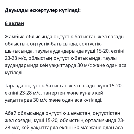
Дауылды ескертулер күтіледі:
6 ақпан
Жамбыл облысында оңтүстік-батыстан жел соғады,
облыстың оңтүстік-батысында, солтүстік-
шығысында, таулы аудандарында күші 15-20, екпіні
23-28 м/с, облыстың оңтүстік-батысында, таулы
аудандарында кей уақыттарда 30 м/с және одан аса
күтіледі.
Таразда оңтүстік-батыстан жел соғады, күші 15-20,
екпіні 23-28 м/с, таңертең және күндіз кей
уақыттарда 30 м/с және одан аса күтіледі.
Абай облысында оңтүстік-шығыстан, оңтүстіктен
жел соғады, күші 15-20, облыстың орталығында 23-
28 м/с, кей уақыттарда екпіні 30 м/с және одан аса