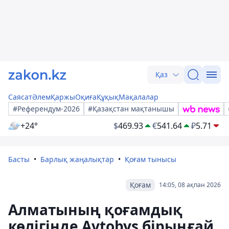
Қаз
Саясат
Әлем
Қаржы
Оқиға
Құқық
Мақалалар
#Референдум-2026
#Қазақстан мақтанышы
+24°
$
469.93
€
541.64
₽
5.71
Басты
Барлық жаңалықтар
Қоғам тынысы
Қоғам
14:05, 08 ақпан 2026
Алматының қоғамдық
көлігінде Avtobys бірыңғай