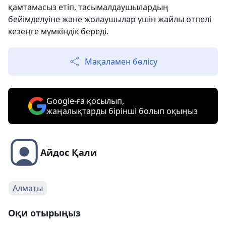
қамтамасыз етіп, тасымалдаушылардың
бейімделуіне және жолаушылар үшін жайлы өтпелі
кезеңге мүмкіндік береді.
Мақаламен бөлісу
Google-ға қосылып,
жаңалықтарды бірінші болып оқыңыз
Айдос Қали
Алматы
Оқи отырыңыз