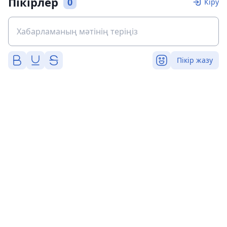
Пікірлер
0
Кіру
Пікір жазу