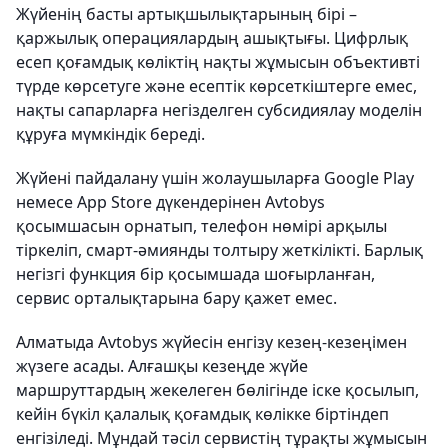
Жүйенің басты артықшылықтарының бірі –
қаржылық операциялардың ашықтығы. Цифрлық
есеп қоғамдық көліктің нақты жұмысын объективті
түрде көрсетуге және есептік көрсеткіштерге емес,
нақты сапарларға негізделген субсидиялау моделін
құруға мүмкіндік береді.
Жүйені пайдалану үшін жолаушыларға Google Play
немесе App Store дүкендерінен Avtobys
қосымшасын орнатып, телефон нөмірі арқылы
тіркеліп, смарт-әмиянды толтыру жеткілікті. Барлық
негізгі функция бір қосымшада шоғырланған,
сервис орталықтарына бару қажет емес.
Алматыда Avtobys жүйесін енгізу кезең-кезеңімен
жүзеге асады. Алғашқы кезеңде жүйе
маршруттардың жекелеген бөлігінде іске қосылып,
кейін бүкіл қалалық қоғамдық көлікке біртіндеп
енгізіледі. Мұндай тәсіл сервистің тұрақты жұмысын