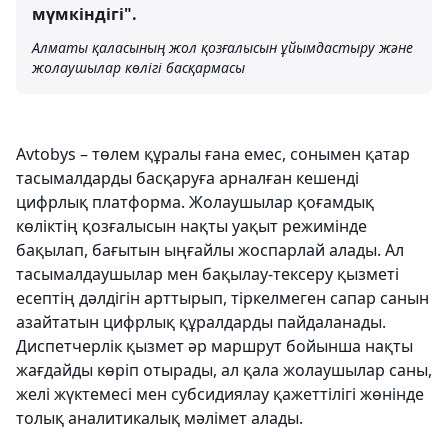
мүмкіндігі".
Алматы қаласының жол қозғалысын ұйымдастыру және
жолаушылар көлігі басқармасы
Avtobys – төлем құралы ғана емес, сонымен қатар
тасымалдарды басқаруға арналған кешенді
цифрлық платформа. Жолаушылар қоғамдық
көліктің қозғалысын нақты уақыт режимінде
бақылап, бағытын ыңғайлы жоспарлай алады. Ал
тасымалдаушылар мен бақылау-тексеру қызметі
есептің дәлдігін арттырып, тіркелмеген сапар санын
азайтатын цифрлық құралдарды пайдаланады.
Диспетчерлік қызмет әр маршрут бойынша нақты
жағдайды көріп отырады, ал қала жолаушылар саны,
желі жүктемесі мен субсидиялау қажеттілігі жөнінде
толық аналитикалық мәлімет алады.