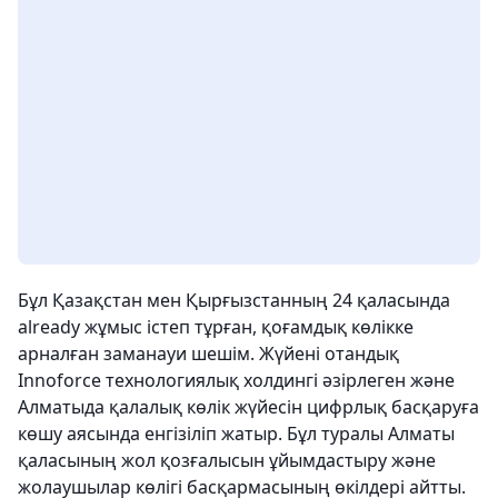
Бұл Қазақстан мен Қырғызстанның 24 қаласында
already жұмыс істеп тұрған, қоғамдық көлікке
арналған заманауи шешім. Жүйені отандық
Innoforce технологиялық холдингі әзірлеген және
Алматыда қалалық көлік жүйесін цифрлық басқаруға
көшу аясында енгізіліп жатыр. Бұл туралы Алматы
қаласының жол қозғалысын ұйымдастыру және
жолаушылар көлігі басқармасының өкілдері айтты.