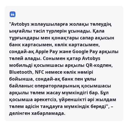
"Avtobys жолаушыларға жолақы төлеудің
ыңғайлы тәсіл түрлерін ұсынады. Қала
тұрғындары мен қонақтары сапар ақысын
банк картасымен, көлік картасымен,
сондай-ақ Apple Pay және Google Pay арқылы
төлей алады. Сонымен қатар Avtobys
мобильді қосымшасы арқылы QR-кодпен,
Bluetooth, NFC немесе көлік нөмірі
бойынша, сондай-ақ банк пен ұялы
байланыс операторларының қосымшасы
арқылы төлем жасау мүмкіндігі бар. Бұл
қосымша әрекетсіз, үйреншікті әрі жылдам
төлем әдісін таңдауға мүмкіндік береді", –
делінген хабарламада.