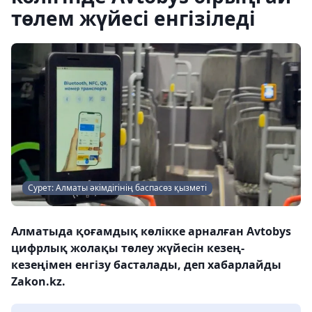
төлем жүйесі енгізіледі
Сурет: Алматы әкімдігінің баспасөз қызметі
Алматыда қоғамдық көлікке арналған Avtobys
цифрлық жолақы төлеу жүйесін кезең-
кезеңімен енгізу басталады, деп хабарлайды
Zakon.kz.