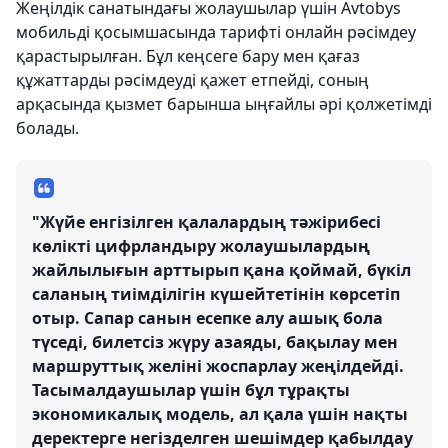
Жеңілдік санатындағы жолаушылар үшін Avtobys
мобильді қосымшасында тарифті онлайн рәсімдеу
қарастырылған. Бұл кеңсеге бару мен қағаз
құжаттарды рәсімдеуді қажет етпейді, соның
арқасында қызмет барынша ыңғайлы әрі қолжетімді
болады.
"Жүйе енгізілген қалалардың тәжірибесі
көлікті цифрландыру жолаушылардың
жайлылығын арттырып қана қоймай, бүкіл
саланың тиімділігін күшейтетінін көрсетіп
отыр. Сапар санын есепке алу ашық бола
түседі, билетсіз жүру азаяды, бақылау мен
маршруттық желіні жоспарлау жеңілдейді.
Тасымалдаушылар үшін бұл тұрақты
экономикалық модель, ал қала үшін нақты
деректерге негізделген шешімдер қабылдау