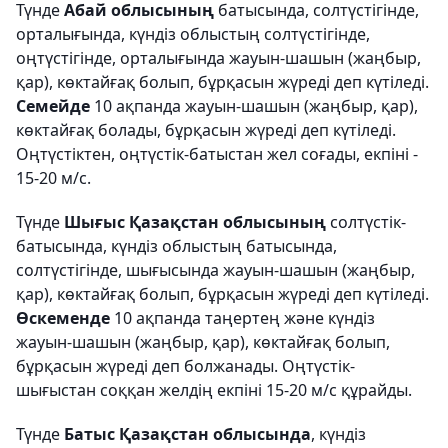
Түнде
Абай облысының
батысында, солтүстігінде,
орталығында, күндіз облыстың солтүстігінде,
оңтүстігінде, орталығында жауын-шашын (жаңбыр,
қар), көктайғақ болып, бұрқасын жүреді деп күтіледі.
Семейде
10 ақпанда жауын-шашын (жаңбыр, қар),
көктайғақ болады, бұрқасын жүреді деп күтіледі.
Оңтүстіктен, оңтүстік-батыстан жел соғады, екпіні -
15-20 м/с.
Түнде
Шығыс Қазақстан облысының
солтүстік-
батысында, күндіз облыстың батысында,
солтүстігінде, шығысында жауын-шашын (жаңбыр,
қар), көктайғақ болып, бұрқасын жүреді деп күтіледі.
Өскеменде
10 ақпанда таңертең және күндіз
жауын-шашын (жаңбыр, қар), көктайғақ болып,
бұрқасын жүреді деп болжанады. Оңтүстік-
шығыстан соққан желдің екпіні 15-20 м/с құрайды.
Түнде
Батыс Қазақстан облысында
, күндіз