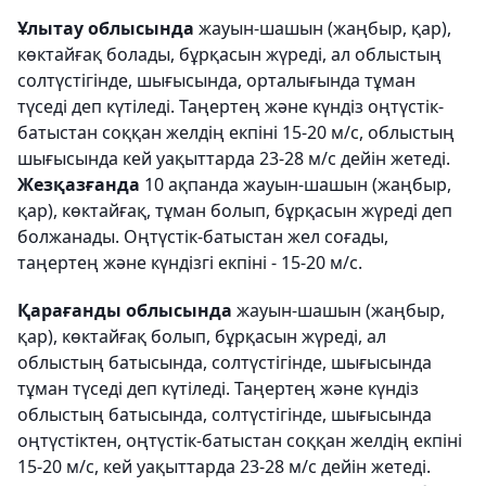
Ұлытау облысында
жауын-шашын (жаңбыр, қар),
көктайғақ болады, бұрқасын жүреді, ал облыстың
солтүстігінде, шығысында, орталығында тұман
түседі деп күтіледі. Таңертең және күндіз оңтүстік-
батыстан соққан желдің екпіні 15-20 м/с, облыстың
шығысында кей уақыттарда 23-28 м/с дейін жетеді.
Жезқазғанда
10 ақпанда жауын-шашын (жаңбыр,
қар), көктайғақ, тұман болып, бұрқасын жүреді деп
болжанады. Оңтүстік-батыстан жел соғады,
таңертең және күндізгі екпіні - 15-20 м/с.
Қарағанды облысында
жауын-шашын (жаңбыр,
қар), көктайғақ болып, бұрқасын жүреді, ал
облыстың батысында, солтүстігінде, шығысында
тұман түседі деп күтіледі. Таңертең және күндіз
облыстың батысында, солтүстігінде, шығысында
оңтүстіктен, оңтүстік-батыстан соққан желдің екпіні
15-20 м/с, кей уақыттарда 23-28 м/с дейін жетеді.