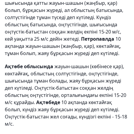
шығысында қатты жауын-шашын (жаңбыр, қар)
болып, бұрқасын жүреді, ал облыстың батысында,
солтүстігінде тұман түседі деп күтіледі. Күндіз
облыстың батысында, оңтүстігінде, шығысында
оңтүстік-батыстан соққан желдің екпіні 15-20 м/с,
кей уақытта 25 м/с дейін жетеді.
Петропавлда
10
ақпанда жауын-шашын (жаңбыр, қар), көктайғақ,
тұман болып, жаяу бұрқасын жүреді деп күтіледі.
Ақтөбе облысында
жауын-шашын (көбінесе қар),
көктайғақ, облыстың солтүстігінде, оңтүстігінде,
шығысында тұман болады, жаяу бұрқасын жүреді
деп күтіледі. Оңтүстік-батыстан соққан желдің
облыстың оңтүстігінде, орталығындағы екпіні 15-20
м/с құрайды.
Ақтөбеде
10 ақпанда көктайғақ
болып, күндіз жаяу бұрқасын жүреді деп күтіледі.
Оңтүстік-батыстан жел соғады, күндізгі екпіні - 15-18
м/с.