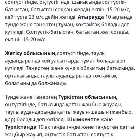
солтүстігінде, оңтүстігінде, шығысында солтүстік-
батыстан, батыстан соққан желдің екпіні 15-20 м/с,
кей тұста 23 м/с дейін жетеді.
Атырауда
10 ақпанда
түнде және таңертең тұман, көктайғақ болады деп
күтіледі. Солтүстік-батыстан, батыстан жел соғады,
екпіні - 15-20 м/с.
Жетісу облысының
солтүстігінде, таулы
аудандарында кей уақыттарда тұман болады деп
күтіледі. Таңертең және күндіз облыстың батысында,
орталығында, таулы аудандарында көктайғақ
болатыны да болжанады.
Түнде және таңертең
Түркістан облысының
оңтүстігінде, батысында қатты жаңбыр жауады,
таулы аудандарында қатты жауын-шашын (жаңбыр,
қар) болады деп күтіледі.
Шымкентте
және
Түркістанда
10 ақпанда түнде және таңертең қатты
жаңбыр жауып, оңтүстік-батыстан солтүстік-