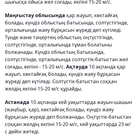
шығысқа ойыса жел соғады, екпіні 15-20 м/с.
Маңғыстау облысында
қар жауып, көктайғақ
болады, күндіз облыстың батысында, солтүстігінде,
орталығында жаяу бұрқасын жүреді деп күтіледі.
Түнде және таңертең облыстың оңтүстігінде,
солтүстігінде, орталығында тұман болатыны
болжанады. Күндіз облыстың батысында,
солтүстігінде, орталығында солтүстік-батыстан жел
соғады, екпіні - 15-20 м/с.
Ақтауда
10 ақпанда қар
жауып, көктайғақ болады, күндіз жаяу бұрқасын
жүреді деп күтіледі. Солтүстік-батыстан соққан
желдің екпіні 15-20 м/с құрайды.
Астанада
10 ақпанда кей уақыттарда жауын-шашын
(жаңбыр, қар), көктайғақ болады, күндіз жаяу
бұрқасын жүреді деп болжанады. Оңтүстік-батыстан
соққан желдің екпіні 15-20 м/с, кей уақыттарда 23 м/
с дейін жетеді.