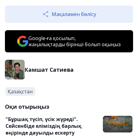
Мақаламен бөлісу
Google-ға қосылып,
жаңалықтарды бірінші болып оқыңыз
Камшат Сатиева
Қазақстан
Оқи отырыңыз
"Бұршақ түсіп, үсік жүреді".
Сейсенбіде еліміздің барлық
өңірінде дауылды ескерту