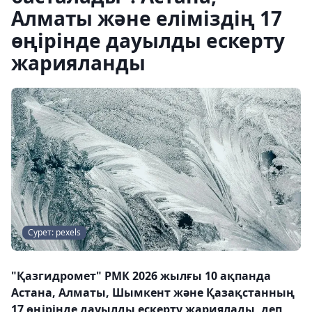
Алматы және еліміздің 17
өңірінде дауылды ескерту
жарияланды
Сурет: pexels
"Қазгидромет" РМК 2026 жылғы 10 ақпанда
Астана, Алматы, Шымкент және Қазақстанның
17 өңірінде дауылды ескерту жариялады, деп