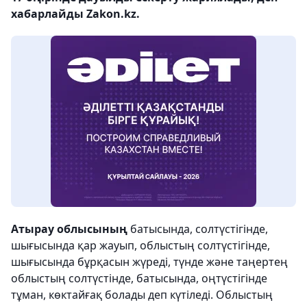
хабарлайды Zakon.kz.
Атырау облысының
батысында, солтүстігінде,
шығысында қар жауып, облыстың солтүстігінде,
шығысында бұрқасын жүреді, түнде және таңертең
облыстың солтүстінде, батысында, оңтүстігінде
тұман, көктайғақ болады деп күтіледі. Облыстың