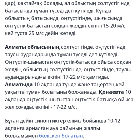
қар), көктайғақ болады, ал облыстың солтүстігінде,
батысында тұман түседі деп күтіледі. Күндіз
облыстың батысында, оңтүстігінде, шығысында
оңтүстік-батыстан соққан желдің екпіні 15-20 м/с,
кей тұста 25 м/с дейін жетеді.
Алматы облысының
солтүстігінде, оңтүстігінде,
таулы аудандарында тұман түседі деп күтіледі.
Оңтүстік-шығыстан оңтүстік-батысқа ойыса соққан
желдің облыстың солтүстігінде, оңтүстігінде, таулы
аудандарындағы екпіні 17-22 м/с қамтиды.
Алматыда
10 ақпанда түнде және таңертең кей
уақытта тұман болатыны болжанады.
Қонаевта
10
ақпанда оңтүстік-шығыстан оңтүстік-батысқа ойыса
жел соғады, екпіні - 17-22 м/с.
Бұған дейін синоптиктер еліміз бойынша 10-12
ақпанға арналған ауа райының жалпы
болжамымен
бөліскен болатын
.