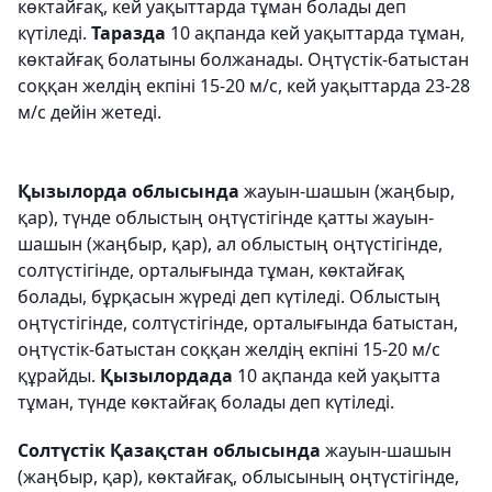
көктайғақ, кей уақыттарда тұман болады деп
күтіледі.
Таразда
10 ақпанда кей уақыттарда тұман,
көктайғақ болатыны болжанады. Оңтүстік-батыстан
соққан желдің екпіні 15-20 м/с, кей уақыттарда 23-28
м/с дейін жетеді.
Қызылорда облысында
жауын-шашын (жаңбыр,
қар), түнде облыстың оңтүстігінде қатты жауын-
шашын (жаңбыр, қар), ал облыстың оңтүстігінде,
солтүстігінде, орталығында тұман, көктайғақ
болады, бұрқасын жүреді деп күтіледі. Облыстың
оңтүстігінде, солтүстігінде, орталығында батыстан,
оңтүстік-батыстан соққан желдің екпіні 15-20 м/с
құрайды.
Қызылордада
10 ақпанда кей уақытта
тұман, түнде көктайғақ болады деп күтіледі.
Солтүстік Қазақстан облысында
жауын-шашын
(жаңбыр, қар), көктайғақ, облысының оңтүстігінде,