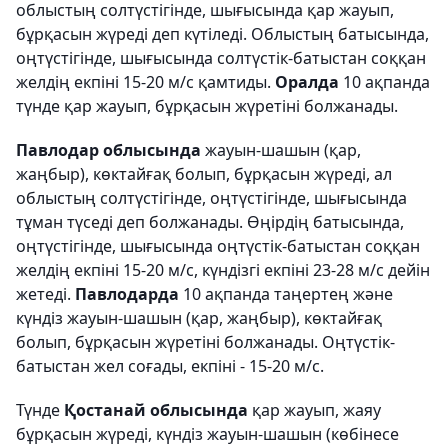
облыстың солтүстігінде, шығысында қар жауып,
бұрқасын жүреді деп күтіледі. Облыстың батысында,
оңтүстігінде, шығысында солтүстік-батыстан соққан
желдің екпіні 15-20 м/с қамтиды.
Оралда
10 ақпанда
түнде қар жауып, бұрқасын жүретіні болжанады.
Павлодар облысында
жауын-шашын (қар,
жаңбыр), көктайғақ болып, бұрқасын жүреді, ал
облыстың солтүстігінде, оңтүстігінде, шығысында
тұман түседі деп болжанады. Өңірдің батысында,
оңтүстігінде, шығысында оңтүстік-батыстан соққан
желдің екпіні 15-20 м/с, күндізгі екпіні 23-28 м/с дейін
жетеді.
Павлодарда
10 ақпанда таңертең және
күндіз жауын-шашын (қар, жаңбыр), көктайғақ
болып, бұрқасын жүретіні болжанады. Оңтүстік-
батыстан жел соғады, екпіні - 15-20 м/с.
Түнде
Қостанай облысында
қар жауып, жаяу
бұрқасын жүреді, күндіз жауын-шашын (көбінесе