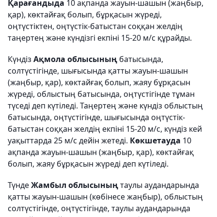
Қарағандыда
10 ақпанда жауын-шашын (жаңбыр,
қар), көктайғақ болып, бұрқасын жүреді,
оңтүстіктен, оңтүстік-батыстан соққан желдің
таңертең және күндізгі екпіні 15-20 м/с құрайды.
Күндіз
Ақмола облысының
батысында,
солтүстігінде, шығысында қатты жауын-шашын
(жаңбыр, қар), көктайғақ болып, жаяу бұрқасын
жүреді, облыстың батысында, оңтүстігінде тұман
түседі деп күтіледі. Таңертең және күндіз облыстың
батысында, оңтүстігінде, шығысында оңтүстік-
батыстан соққан желдің екпіні 15-20 м/с, күндіз кей
уақыттарда 25 м/с дейін жетеді.
Көкшетауда
10
ақпанда жауын-шашын (жаңбыр, қар), көктайғақ
болып, жаяу бұрқасын жүреді деп күтіледі.
Түнде
Жамбыл облысының
таулы аудандарында
қатты жауын-шашын (көбінесе жаңбыр), облыстың
солтүстігінде, оңтүстігінде, таулы аудандарында