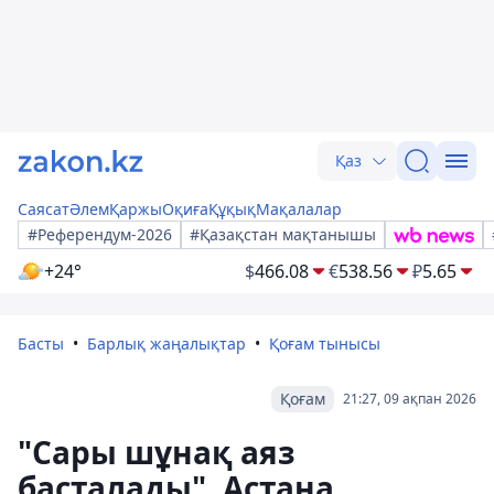
Қаз
Саясат
Әлем
Қаржы
Оқиға
Құқық
Мақалалар
#Референдум-2026
#Қазақстан мақтанышы
+24°
$
466.08
€
538.56
₽
5.65
Басты
Барлық жаңалықтар
Қоғам тынысы
Қоғам
21:27, 09 ақпан 2026
"Сары шұнақ аяз
басталады". Астана,