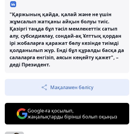
"Қаржының қайда, қалай және не үшін
жұмсалып жатқаны айқын болуы тиіс.
Қазіргі таңда бұл тәсіл мемлекеттік сатып
алу, субсидиялау, сондай-ақ Ұлттық қордан
ірі жобаларға қаражат бөлу кезінде тиімді
қолданылып жүр. Енді бұл құралды басқа да
салаларға енгізіп, аясын кеңейту қажет", –
деді Президент.
Мақаламен бөлісу
Google-ға қосылып,
жаңалықтарды бірінші болып оқыңыз