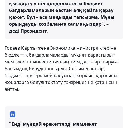
қысқарту үшін қолданыстағы бюджет
бағдарламаларын бастан-аяқ қайта қарау
қажет. Бұл – аса маңызды тапсырма. Мұны
орындауды созбалаңға салмаңыздар", –
деді Президент.
Тоқаев Қаржы және Экономика министрліктеріне
бюджеттік бағдарламаларды мұқият қарастырып,
мемлекеттік инвестицияның тиімділігін арттыруға
басымдық беруді тапсырды. Сонымен қатар,
бюджеттің игерілмей қалуынан қорқып, қаржыны
жобаларға бөлуді тоқтату тәжірибесіне қатаң сын
айтты.
"Енді мұндай әрекеттерді мемлекет