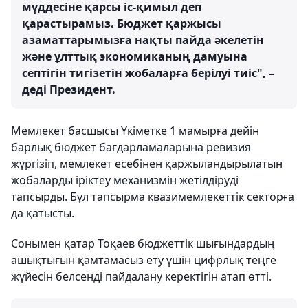
мүддесіне қарсы іс-қимыл деп
қарастырамыз. Бюджет қаржысы
азаматтарымызға нақты пайда әкелетін
және ұлттық экономиканың дамуына
септігін тигізетін жобаларға берілуі тиіс", –
деді Президент.
Мемлекет басшысы Үкіметке 1 мамырға дейін
барлық бюджет бағдарламаларына ревизия
жүргізіп, мемлекет есебінен қаржыландырылатын
жобаларды іріктеу механизмін жетілдіруді
тапсырды. Бұл тапсырма квазимемлекеттік секторға
да қатысты.
Сонымен қатар Тоқаев бюджеттік шығындардың
ашықтығын қамтамасыз ету үшін цифрлық теңге
жүйесін белсенді пайдалану керектігін атап өтті.