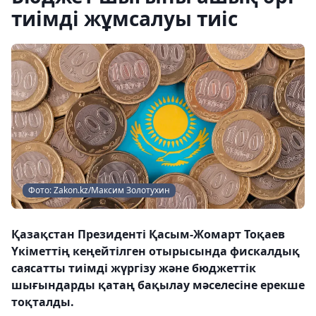
тиімді жұмсалуы тиіс
Фото: Zakon.kz/Максим Золотухин
Қазақстан Президенті Қасым-Жомарт Тоқаев
Үкіметтің кеңейтілген отырысында фискалдық
саясатты тиімді жүргізу және бюджеттік
шығындарды қатаң бақылау мәселесіне ерекше
тоқталды.