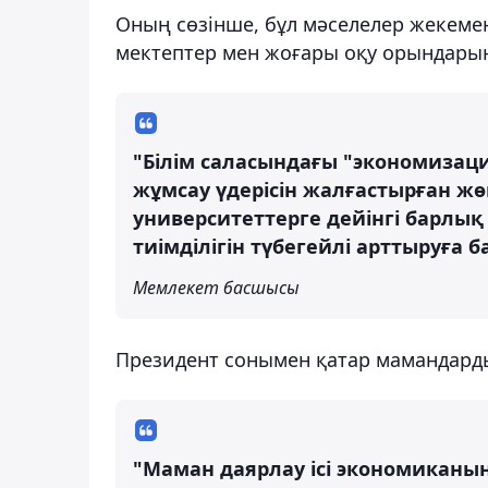
Оның сөзінше, бұл мәселелер жекемен
мектептер мен жоғары оқу орындарын
"Білім саласындағы "экономизац
жұмсау үдерісін жалғастырған жө
университеттерге дейінгі барл
тиімділігін түбегейлі арттыруға б
Мемлекет басшысы
Президент сонымен қатар мамандарды 
"Маман даярлау ісі экономиканы