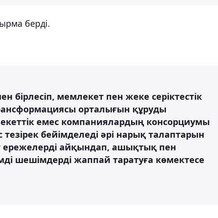
ырма берді.
н бірлесіп, мемлекет пен жеке серіктестік
трансформациясы орталығын құруды
екеттік емес компаниялардың консорциумы
с тезірек бейімделеді әрі нарық талаптарын
мет ережелерді айқындап, ашықтық пен
мді шешімдерді жаппай таратуға көмектесе