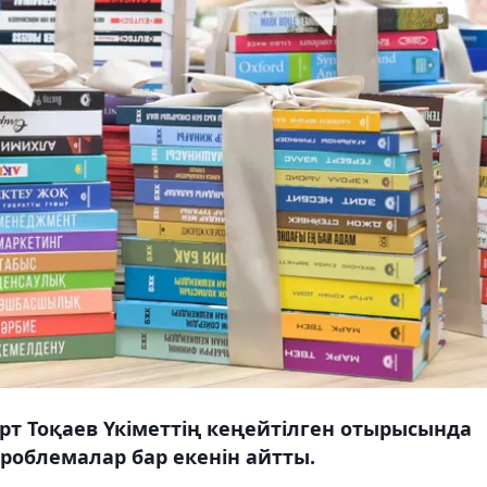
т Тоқаев Үкіметтің кеңейтілген отырысында
проблемалар бар екенін айтты.