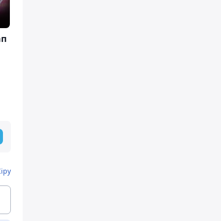
ап
Кіру