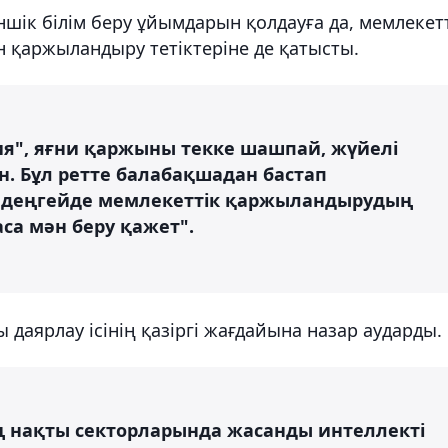
шік білім беру ұйымдарын қолдауға да, мемлекет
 қаржыландыру тетіктеріне де қатысты.
ия", яғни қаржыны текке шашпай, жүйелі
н. Бұл ретте балабақшадан бастап
ық деңгейде мемлекеттік қаржыландырудың
аса мән беру қажет".
даярлау ісінің қазіргі жағдайына назар аударды.
ң нақты секторларында жасанды интеллекті