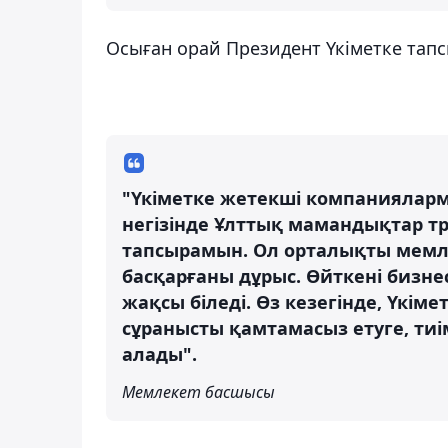
Осыған орай Президент Үкіметке тапс
"Үкіметке жетекші компанияларме
негізінде Ұлттық мамандықтар 
тапсырамын. Ол орталықты мемл
басқарғаны дұрыс. Өйткені бизне
жақсы біледі. Өз кезегінде, Үкі
сұранысты қамтамасыз етуге, тиі
алады".
Мемлекет басшысы