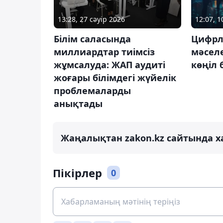
13:28, 27 сәуір 2026
12:07, 
Білім саласында
Цифрл
миллиардтар тиімсіз
мәсел
жұмсалуда: ЖАП аудиті
көңіл 
жоғары білімдегі жүйелік
проблемаларды
анықтады
Жаңалықтан zakon.kz сайтында х
Пікірлер
0