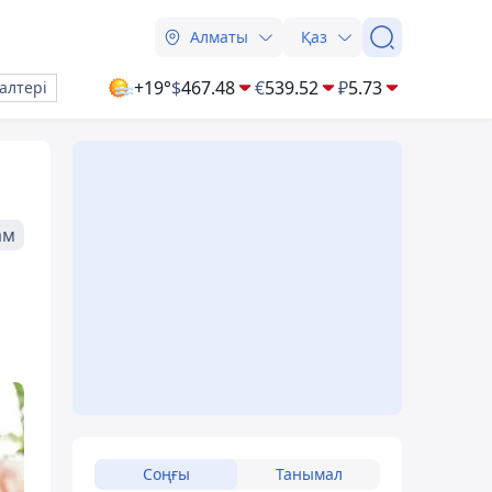
Алматы
Қаз
+19°
$
467.48
€
539.52
₽
5.73
алтері
ам
Соңғы
Танымал