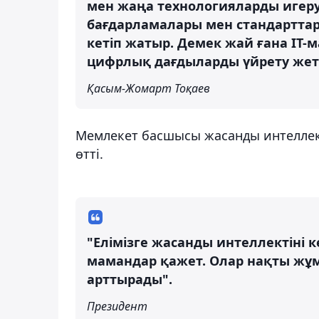
мен жаңа технологияларды игеру
бағдарламалары мен стандартта
кетіп жатыр. Демек жай ғана IT
цифрлық дағдыларды үйрету жеткі
Қасым-Жомарт Тоқаев
Мемлекет басшысы жасанды интеллекті
өтті.
"Елімізге жасанды интеллектіні к
мамандар қажет. Олар нақты жұм
арттырады".
Президент