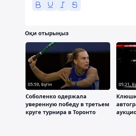
Оқи отырыңыз
05:59, Бүгін
05:21, Б
Соболенко одержала
Клюшк
уверенную победу в третьем
автог
круге турнира в Торонто
аукцио