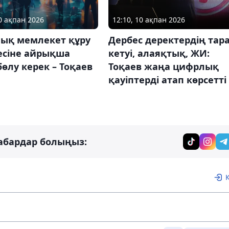
10 ақпан 2026
12:10, 10 ақпан 2026
ық мемлекет құру
Дербес деректердің тар
есіне айрықша
кетуі, алаяқтық, ЖИ:
бөлу керек – Тоқаев
Тоқаев жаңа цифрлық
қауіптерді атап көрсетті
абардар болыңыз: