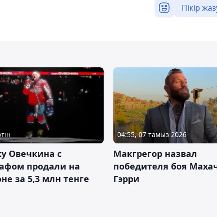
Пікір жаз
үгін
04:55, 07 тамыз 2026
у Овечкина с
Макгрегор назвал
рафом продали на
победителя боя Махач
не за 5,3 млн тенге
Гэрри