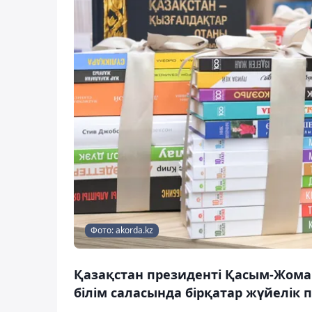
Фото: akorda.kz
Қазақстан президенті Қасым-Жомар
білім саласында бірқатар жүйелік 