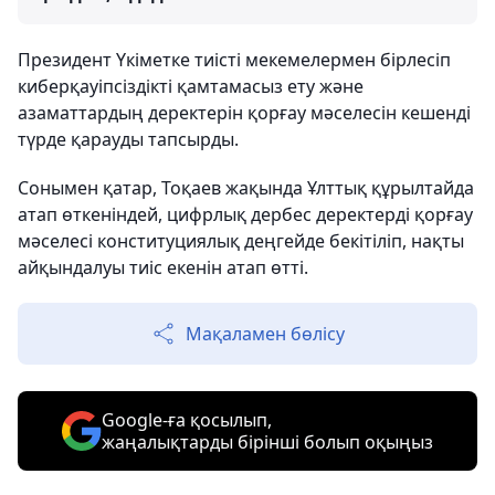
Президент Үкіметке тиісті мекемелермен бірлесіп
киберқауіпсіздікті қамтамасыз ету және
азаматтардың деректерін қорғау мәселесін кешенді
түрде қарауды тапсырды.
Сонымен қатар, Тоқаев жақында Ұлттық құрылтайда
атап өткеніндей, цифрлық дербес деректерді қорғау
мәселесі конституциялық деңгейде бекітіліп, нақты
айқындалуы тиіс екенін атап өтті.
Мақаламен бөлісу
Google-ға қосылып,
жаңалықтарды бірінші болып оқыңыз