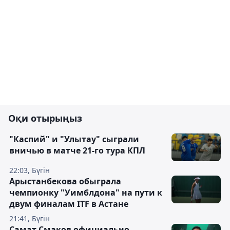
Оқи отырыңыз
"Каспий" и "Улытау" сыграли
вничью в матче 21-го тура КПЛ
22:03, Бүгін
Арыстанбекова обыграла
чемпионку "Уимблдона" на пути к
двум финалам ITF в Астане
21:41, Бүгін
Самат Смаков официально