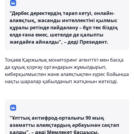
"Дербес деректердің тарап кетуі, онлайн-
алаяқтық, жасанды интеллектіні қылмыс
құралы ретінде пайдалану – бұл тек біздің
елде ғана емес, шетелде де қалыпты
жағдайға айналды", – деді Президент.
Тоқаев Қаржылық мониторинг агенттігі мен басқа
да құқық қорғау органдарын жұмылдырып,
киберқылмыспен және алаяқтықпен күрес бойынша
нақты шаралар қабылданып жатқанын жеткізді.
"Ұлттық антифрод-орталығы 90 мың
азаматты алаяқтардың арбауынан сақтап
қалды", – деді Мемлекет басшысы.