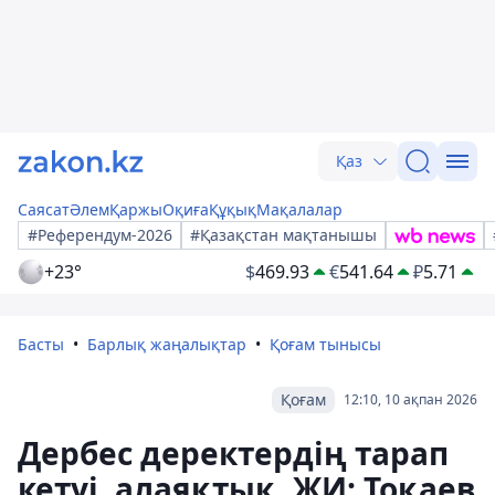
Қаз
Саясат
Әлем
Қаржы
Оқиға
Құқық
Мақалалар
#Референдум-2026
#Қазақстан мақтанышы
+23°
$
469.93
€
541.64
₽
5.71
Басты
Барлық жаңалықтар
Қоғам тынысы
Қоғам
12:10, 10 ақпан 2026
Дербес деректердің тарап
кетуі, алаяқтық, ЖИ: Тоқаев