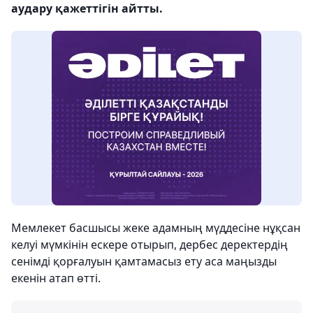
аудару қажеттігін айтты.
Мемлекет басшысы жеке адамның мүддесіне нұқсан
келуі мүмкінін ескере отырып, дербес деректердің
сенімді қорғалуын қамтамасыз ету аса маңызды
екенін атап өтті.