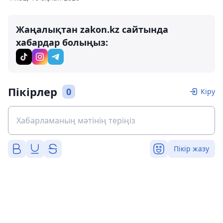
Жаңалықтан zakon.kz сайтында
хабардар болыңыз:
Пікірлер
0
Кіру
Пікір жазу