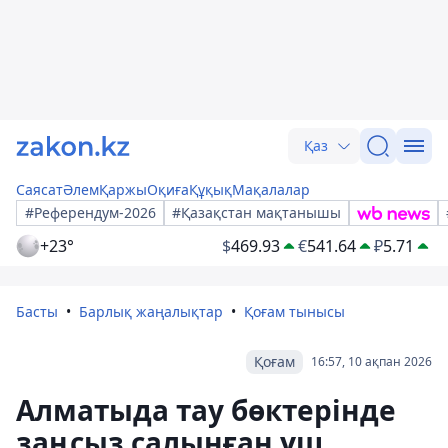
Қаз
Саясат
Әлем
Қаржы
Оқиға
Құқық
Мақалалар
#Референдум-2026
#Қазақстан мақтанышы
+23°
$
469.93
€
541.64
₽
5.71
Басты
Барлық жаңалықтар
Қоғам тынысы
Қоғам
16:57, 10 ақпан 2026
Алматыда тау бөктерінде
заңсыз салынған үш