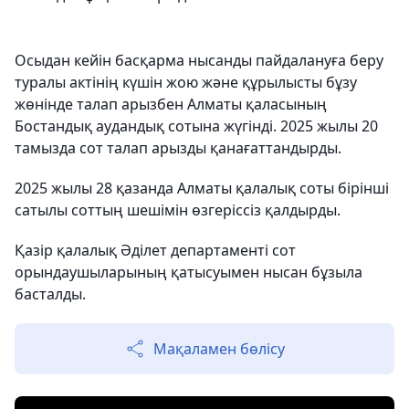
Осыдан кейін басқарма нысанды пайдалануға беру
туралы актінің күшін жою және құрылысты бұзу
жөнінде талап арызбен Алматы қаласының
Бостандық аудандық сотына жүгінді. 2025 жылы 20
тамызда сот талап арызды қанағаттандырды.
2025 жылы 28 қазанда Алматы қалалық соты бірінші
сатылы соттың шешімін өзгеріссіз қалдырды.
Қазір қалалық Әділет департаменті сот
орындаушыларының қатысуымен нысан бұзыла
басталды.
Мақаламен бөлісу