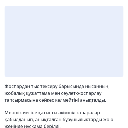
Жоспардан тыс тексеру барысында нысанның
жобалық құжаттама мен сәулет-жоспарлау
тапсырмасына сәйкес келмейтіні анықталды.
Меншік иесіне қатысты әкімшілік шаралар
қабылданып, анықталған бұзушылықтарды жою
жөнінде нұсқама берілді.