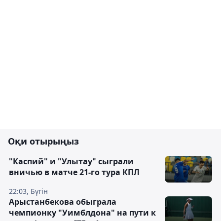
Оқи отырыңыз
"Каспий" и "Улытау" сыграли
вничью в матче 21-го тура КПЛ
22:03, Бүгін
Арыстанбекова обыграла
чемпионку "Уимблдона" на пути к