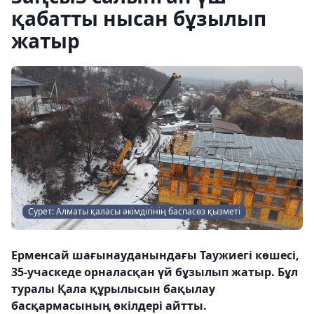
қабатты нысан бұзылып
жатыр
Сурет: Алматы қаласы әкімдігінің баспасөз қызметі
Ерменсай шағынауданындағы Таужиегі көшесі,
35-учаскеде орналасқан үй бұзылып жатыр. Бұл
туралы Қала құрылысын бақылау
басқармасының өкілдері айтты.