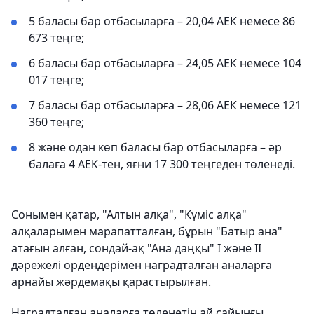
5 баласы бар отбасыларға – 20,04 АЕК немесе 86
673 теңге;
6 баласы бар отбасыларға – 24,05 АЕК немесе 104
017 теңге;
7 баласы бар отбасыларға – 28,06 АЕК немесе 121
360 теңге;
8 және одан көп баласы бар отбасыларға – әр
балаға 4 АЕК-тен, яғни 17 300 теңгеден төленеді.
Сонымен қатар, "Алтын алқа", "Күміс алқа"
алқаларымен марапатталған, бұрын "Батыр ана"
атағын алған, сондай-ақ "Ана даңқы" I және II
дәрежелі ордендерімен наградталған аналарға
арнайы жәрдемақы қарастырылған.
Наградталған аналарға төленетін ай сайынғы