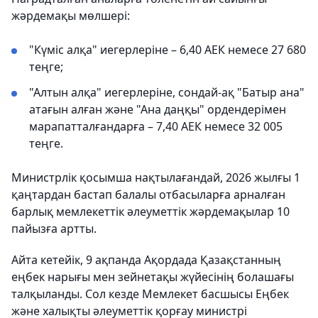
жәрдемақы мөлшері:
"Күміс алқа" иегерлеріне – 6,40 АЕК немесе 27 680
теңге;
"Алтын алқа" иегерлеріне, сондай-ақ "Батыр ана"
атағын алған және "Ана даңқы" ордендерімен
марапатталғандарға – 7,40 АЕК немесе 32 005
теңге.
Министрлік қосымша нақтылағандай, 2026 жылғы 1
қаңтардан бастап балалы отбасыларға арналған
барлық мемлекеттік әлеуметтік жәрдемақылар 10
пайызға артты.
Айта кетейік, 9 ақпанда Ақордада Қазақстанның
еңбек нарығы мен зейнетақы жүйесінің болашағы
талқыланды. Сол кезде Мемлекет басшысы Еңбек
және халықты әлеуметтік қорғау министрі