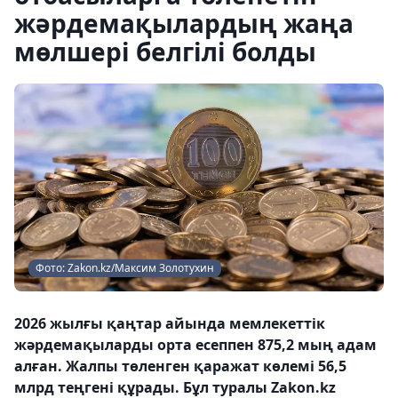
жәрдемақылардың жаңа
мөлшері белгілі болды
Фото: Zakon.kz/Максим Золотухин
2026 жылғы қаңтар айында мемлекеттік
жәрдемақыларды орта есеппен 875,2 мың адам
алған. Жалпы төленген қаражат көлемі 56,5
млрд теңгені құрады. Бұл туралы Zakon.kz