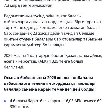
7,3 млрд теңге жұмсалған.
Ведомствоның түсіндіруінше, көпбалалы
отбасыларға арналған жәрдемақыға бірге тұратын
төрт және одан да көп кәмелетке толмаған баласы
бар, сондай-ақ 23 жасқа дейінгі күндізгі бөлімде
оқитын студент балалары бар отбасылар табысына
қарамастан үміткер бола алады.
2026 жылғы 1 қаңтардан бастап Қазақстанда айлық
есептік көрсеткіш (АЕК) 4 325 теңге болып
белгіленді.
Осыған байланысты 2026 жылы көпбалалы
отбасыларға төленетін жәрдемақы мөлшері
балалар санына қарай төмендегідей болды:
4 баласы бар отбасыларға – 16,03 АЕК немесе 69
330 теңге;