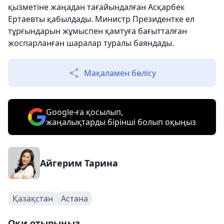
қызметіне жаңадан тағайындалған Асқарбек
Ертаевты қабылдады. Министр Президентке ел
тұрғындарын жұмыспен қамтуға бағытталған
жоспарланған шаралар туралы баяндады.
Мақаламен бөлісу
Google-ға қосылып,
жаңалықтарды бірінші болып оқыңыз
Айгерим Тарина
Қазақстан
Астана
Оқи отырыңыз