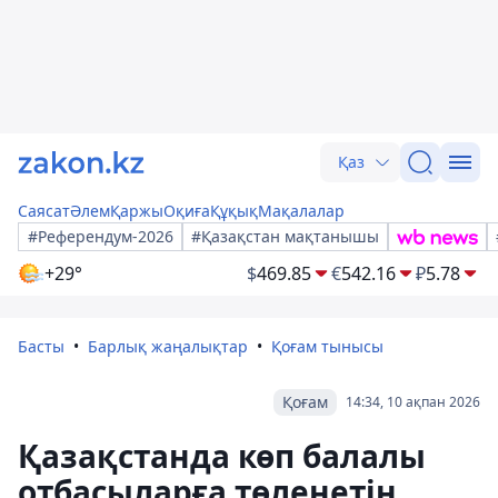
Қаз
Саясат
Әлем
Қаржы
Оқиға
Құқық
Мақалалар
#Референдум-2026
#Қазақстан мақтанышы
+29°
$
469.85
€
542.16
₽
5.78
Басты
Барлық жаңалықтар
Қоғам тынысы
Қоғам
14:34, 10 ақпан 2026
Қазақстанда көп балалы
отбасыларға төленетін