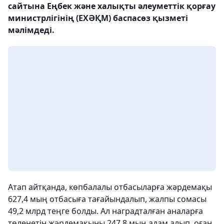
сайтына Еңбек және халықты әлеуметтік қорғау
министрлігінің (ЕХӘҚМ) баспасөз қызметі
мәлімдеді.
Атап айтқанда, көпбалалы отбасыларға жәрдемақы
627,4 мың отбасыға тағайындалып, жалпы сомасы
49,2 млрд теңге болды. Ал наградталған аналарға
төленетін жәрдемақыны 247,8 мың адам алып, оған