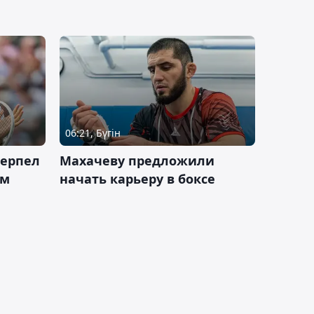
06:21, Бүгін
терпел
Махачеву предложили
ом
начать карьеру в боксе