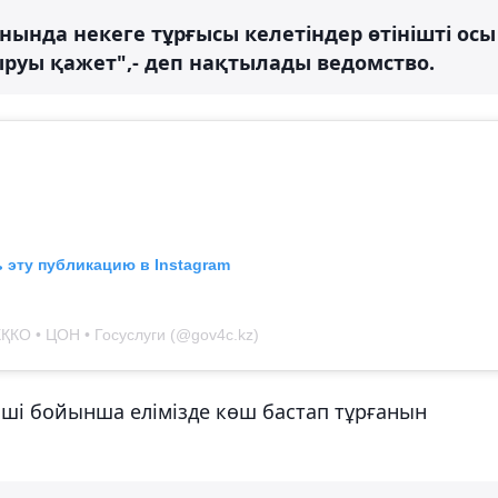
ында некеге тұрғысы келетіндер өтінішті осы
сыруы қажет",- деп нақтылады ведомство.
 эту публикацию в Instagram
ҚКО • ЦОН • Госуслуги (@gov4c.kz)
іші бойынша елімізде көш бастап тұрғанын