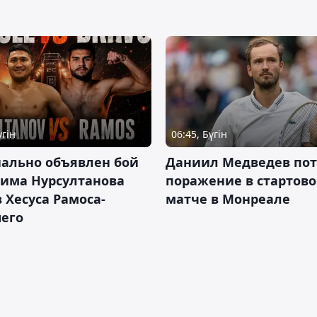
үгін
06:45, Бүгін
ально объявлен бой
Даниил Медведев по
има Нурсултанова
поражение в стартов
 Хесуса Рамоса-
матче в Монреале
его