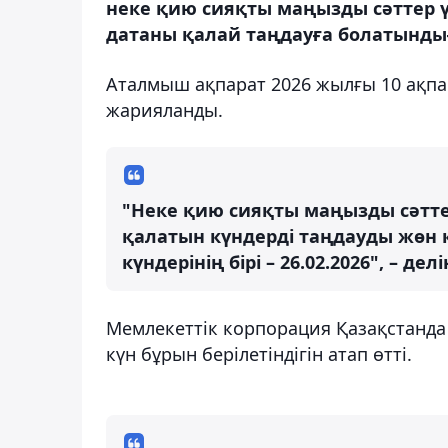
неке қию сияқты маңызды сәттер үші
датаны қалай таңдауға болатындығ
Аталмыш ақпарат 2026 жылғы 10 ақп
жарияланды.
"Неке қию сияқты маңызды сәттер
қалатын күндерді таңдауды жөн 
күндерінің бірі – 26.02.2026", – де
Мемлекеттік корпорация Қазақстанда 
күн бұрын берілетіндігін атап өтті.