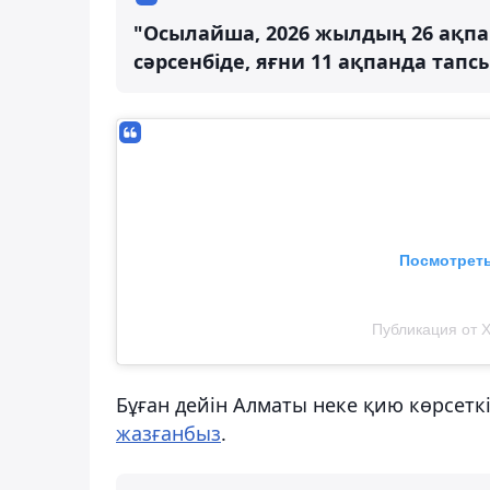
"Осылайша, 2026 жылдың 26 ақпан
сәрсенбіде, яғни 11 ақпанда тап
Посмотреть
Публикация от Х
Бұған дейін Алматы неке қию көрсетк
жазғанбыз
.