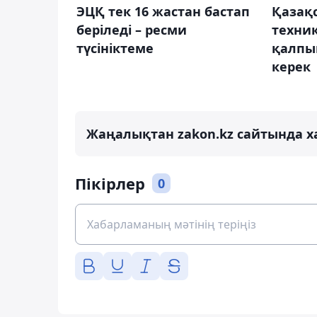
ЭЦҚ тек 16 жастан бастап
Қазақс
беріледі – ресми
техни
түсініктеме
қалпын
керек
Жаңалықтан zakon.kz сайтында х
Пікірлер
0