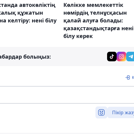
танда автокөліктің
Көлікке мемлекеттік
калық құжатын
нөмірдің телнұсқасын
а келтіру: нені білу
қалай алуға болады:
қазақстандықтарға нені
білу керек
абардар болыңыз:
Пікір жаз