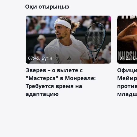
Оқи отырыңыз
07:45, Бүгін
07:23, Б
Зверев – о вылете с
Офици
"Мастерса" в Монреале:
Мейир
Требуется время на
против
адаптацию
младш