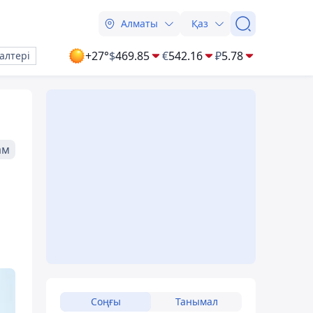
Алматы
Қаз
+27°
$
469.85
€
542.16
₽
5.78
алтері
ам
Соңғы
Танымал