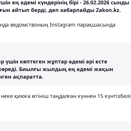
н ең әдемі күндерінің бірі - 26.02.2026 сынды
ын айтып берді, деп хабарлайды Zakon.kz.
анда ведомствоның Instagram парақшасында
 үшін көптеген жұптар әдемі әрі есте
көреді. Биылғы жылдың ең әдемі жақын
лінген ақпаратта.
неке қиюға өтініш таңдалған күннен 15 күнтізбелі