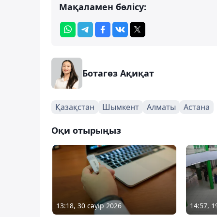
Мақаламен бөлісу:
Ботагөз Ақиқат
Қазақстан
Шымкент
Алматы
Астана
Оқи отырыңыз
13:18, 30 сәуір 2026
14:57, 