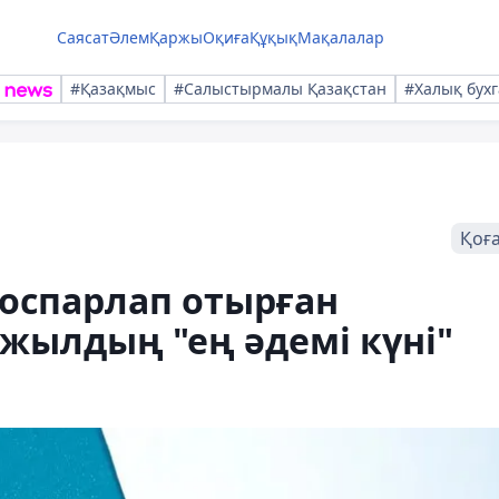
Саясат
Әлем
Қаржы
Оқиға
Құқық
Мақалалар
#Қазақмыс
#Салыстырмалы Қазақстан
#Халық бухг
Қоғ
оспарлап отырған
жылдың "ең әдемі күні"