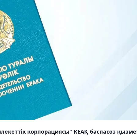
млекеттік корпорациясы" КЕАҚ баспасөз қызме