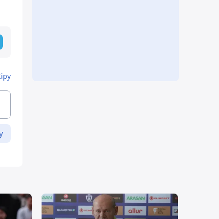
Кіру
у