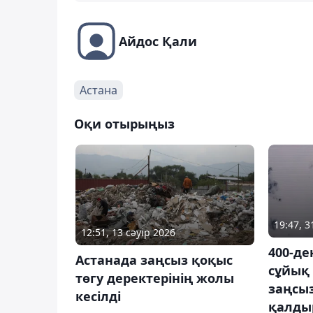
Айдос Қали
Астана
Оқи отырыңыз
19:47, 
12:51, 13 сәуір 2026
400-де
Астанада заңсыз қоқыс
сұйық
төгу деректерінің жолы
заңсыз
кесілді
қалды