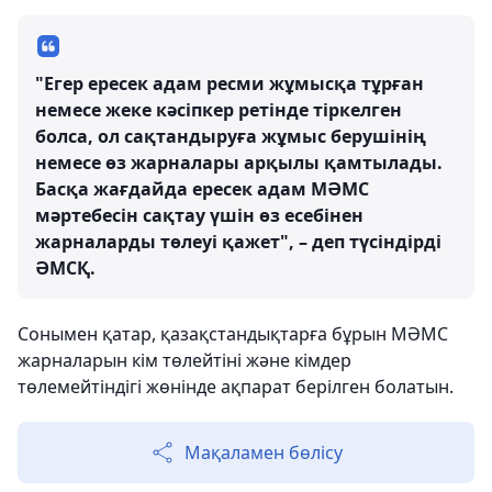
"Егер ересек адам ресми жұмысқа тұрған
немесе жеке кәсіпкер ретінде тіркелген
болса, ол сақтандыруға жұмыс берушінің
немесе өз жарналары арқылы қамтылады.
Басқа жағдайда ересек адам МӘМС
мәртебесін сақтау үшін өз есебінен
жарналарды төлеуі қажет", – деп түсіндірді
ӘМСҚ.
Сонымен қатар, қазақстандықтарға бұрын МӘМС
жарналарын кім төлейтіні және кімдер
төлемейтіндігі жөнінде ақпарат берілген болатын.
Мақаламен бөлісу