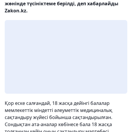
жөнінде түсініктеме берілді, деп хабарлайды
Zakon.kz.
Қор еске салғандай, 18 жасқа дейінгі балалар
мемлекеттік міндетті әлеуметтік медициналық
сақтандыру жүйесі бойынша сақтандырылған.
Сондықтан ата-аналар көбінесе бала 18 жасқа
толғаннан кейін оның сақтандыру мәртебесі