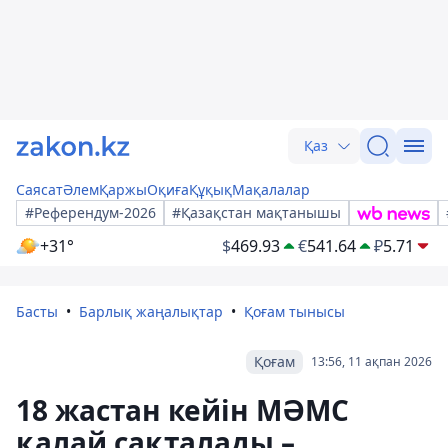
Қаз
Саясат
Әлем
Қаржы
Оқиға
Құқық
Мақалалар
#Референдум-2026
#Қазақстан мақтанышы
+31°
$
469.93
€
541.64
₽
5.71
Басты
Барлық жаңалықтар
Қоғам тынысы
Қоғам
13:56, 11 ақпан 2026
18 жастан кейін МӘМС
қалай сақталады –