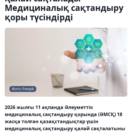
Медициналық сақтандыру
қоры түсіндірді
Фото: freepik
2026 жылғы 11 ақпанда Әлеуметтік
медициналық сақтандыру қорында (ӘМСҚ) 18
жасқа толған қазақстандықтар үшін
медициналық сақтандыру қалай сақталатыны