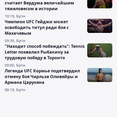
считает Вердума величайшим
тяжеловесом в истории
10:19, Бүгін
Чемпион UFC Гейджи может
освободить титул ради боя с
Махачевым
09:39, Бүгін
"Находит способ побеждать": Tennis
Letter похвалил Рыбакину за
трудовую победу в Торонто
09:00, Бүгін
Легенда UFC Кормье подетвердил
отмену боя Чарльза Оливейры и
Армана Царукяна
08:19, Бүгін