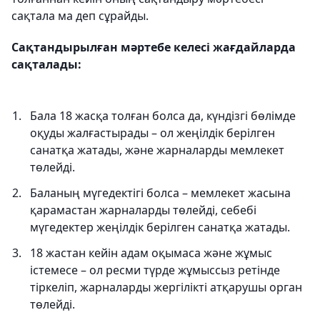
сақтала ма деп сұрайды.
Сақтандырылған мәртебе келесі жағдайларда
сақталады:
Бала 18 жасқа толған болса да, күндізгі бөлімде
оқуды жалғастырады – ол жеңілдік берілген
санатқа жатады, және жарналарды мемлекет
төлейді.
Баланың мүгедектігі болса – мемлекет жасына
қарамастан жарналарды төлейді, себебі
мүгедектер жеңілдік берілген санатқа жатады.
18 жастан кейін адам оқымаса және жұмыс
істемесе – ол ресми түрде жұмыссыз ретінде
тіркеліп, жарналарды жергілікті атқарушы орган
төлейді.