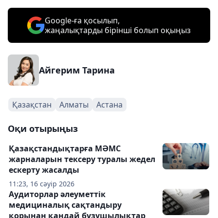
Google-ға қосылып,
жаңалықтарды бірінші болып оқыңыз
Айгерим Тарина
Қазақстан
Алматы
Астана
Оқи отырыңыз
Қазақстандықтарға МӘМС
жарналарын тексеру туралы жедел
ескерту жасалды
11:23, 16 сәуір 2026
Аудиторлар әлеуметтік
медициналық сақтандыру
қорынан қандай бұзушылықтар